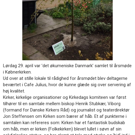
11.0:
Kalender
12.0:
Inspiration
13.0:
Værktøjskassen
14.0:
Mission
15.0:
Om
BaptistKirken
16.0:
Kontakt
Næste
indlæg:
Midtsjællands
Lørdag 29. april var ’det økumeniske Danmark’ samlet til årsmøde
Baptistmenighed
i Købnerkirken.
bliver
Ud over at stille lokale til rådighed for årsmødet blev deltagerne
160
beværtet i Cafe Julius, hvor de kunne glæde sig over servering af
år
Forrige
høj kvalitet.
indlæg:
Kirker, kirkelige organisationer og Kirkedags komiteen var først
Vellykket
tilhører til en samtale mellem biskop Henrik Stubkær, Viborg
lederkonference
(formand for Danske Kirkers Råd) og journalist og teaterdirektør
Jon Steffensen om Kirken som bærer af håb. Et af punkterne i
samtalen kan refereres som: Kirken har et fantastisk budskab
om håb, men er kirken (Folkekirken) blevet lullet i søvn af sin