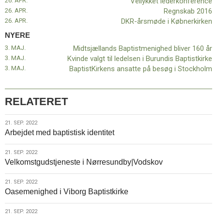
26. APR.
Vellykket lederkonference
26. APR.
Regnskab 2016
26. APR.
DKR-årsmøde i Købnerkirken
NYERE
3. MAJ.
Midtsjællands Baptistmenighed bliver 160 år
3. MAJ.
Kvinde valgt til ledelsen i Burundis Baptistkirke
3. MAJ.
BaptistKirkens ansatte på besøg i Stockholm
RELATERET
21.
21. SEP. 2022
Arbejdet med baptistisk identitet
sep.
2022
21.
21. SEP. 2022
Velkomstgudstjeneste i Nørresundby|Vodskov
sep.
2022
21.
21. SEP. 2022
Oasemenighed i Viborg Baptistkirke
sep.
2022
21.
21. SEP. 2022