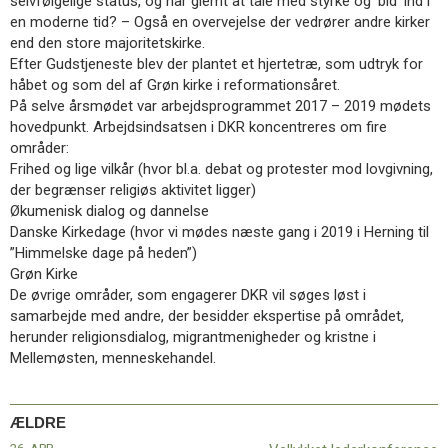
selvfølgelige status, og har glemt at tale med styrke og ’bid’ ind i
en moderne tid? – Også en overvejelse der vedrører andre kirker
end den store majoritetskirke.
Efter Gudstjeneste blev der plantet et hjertetræ, som udtryk for
håbet og som del af Grøn kirke i reformationsåret.
På selve årsmødet var arbejdsprogrammet 2017 – 2019 mødets
hovedpunkt. Arbejdsindsatsen i DKR koncentreres om fire
områder:
Frihed og lige vilkår (hvor bl.a. debat og protester mod lovgivning,
der begrænser religiøs aktivitet ligger)
Økumenisk dialog og dannelse
Danske Kirkedage (hvor vi mødes næste gang i 2019 i Herning til
”Himmelske dage på heden”)
Grøn Kirke
De øvrige områder, som engagerer DKR vil søges løst i
samarbejde med andre, der besidder ekspertise på området,
herunder religionsdialog, migrantmenigheder og kristne i
Mellemøsten, menneskehandel.
ÆLDRE