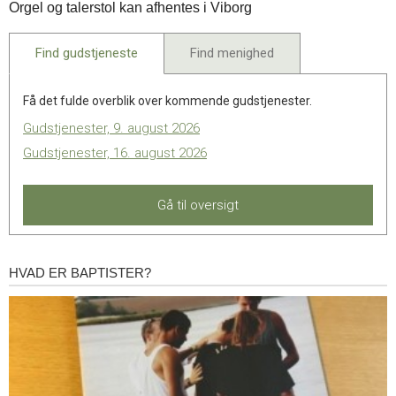
Orgel og talerstol kan afhentes i Viborg
sep.
2022
Find gudstjeneste
Find menighed
Få det fulde overblik over kommende gudstjenester.
Gudstjenester, 9. august 2026
Gudstjenester, 16. august 2026
Gå til oversigt
HVAD ER BAPTISTER?
Hvad
er
baptister?