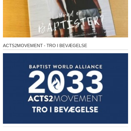
ACTS2MOVEMENT - TRO I BEVÆGELSE
Acts2Movement
-
Tro
i
bevægelse