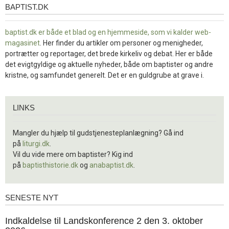
BAPTIST.DK
baptist.dk
baptist.dk er både et blad og en
hjemmeside, som vi kalder web-
magasinet
. Her finder du artikler om personer og menigheder,
portrætter og reportager, det brede kirkeliv og debat. Her er både
det evigtgyldige og aktuelle nyheder, både om baptister og andre
kristne, og samfundet generelt. Det er en guldgrube at grave i.
Links
LINKS
Mangler du hjælp til gudstjenesteplanlægning? Gå ind
på
liturgi.dk
.
Vil du vide mere om baptister? Kig ind
på
baptisthistorie.dk
og
anabaptist.dk
.
SENESTE NYT
Seneste
nyt
1.
Indkaldelse til Landskonference 2 den 3. oktober
jul.