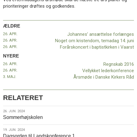
11.0:
Kalender
prioriteringer drøftes og godkendes.
12.0:
Inspiration
13.0:
Værktøjskassen
14.0:
Mission
ÆLDRE
15.0:
Om
26. APR.
Johannes’ ansættelse forlænges
BaptistKirken
26. APR.
Noget om kristendom, temadag 14. juni
16.0:
Kontakt
26. APR.
Forårskoncert i baptistkirken i Vaarst
Næste
NYERE
indlæg:
26. APR.
Regnskab 2016
Regnskab
26. APR.
Vellykket lederkonference
2016
Forrige
3. MAJ.
Årsmøde i Danske Kirkers Råd
indlæg:
Johannes’
ansættelse
forlænges
RELATERET
26.
26. JUN. 2024
Sommerhøjskolen
jun.
2024
19.
19. JUN. 2024
Dagsorden til Landskonference 1