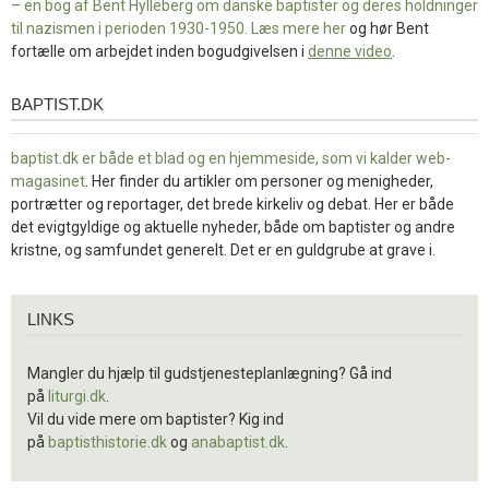
– en bog af Bent Hylleberg om danske baptister og deres holdninger
til nazismen i perioden 1930-1950. Læs mere
her
og hør Bent
fortælle om arbejdet inden bogudgivelsen i
denne video
.
BAPTIST.DK
baptist.dk
baptist.dk er både et blad og en
hjemmeside, som vi kalder web-
magasinet
. Her finder du artikler om personer og menigheder,
portrætter og reportager, det brede kirkeliv og debat. Her er både
det evigtgyldige og aktuelle nyheder, både om baptister og andre
kristne, og samfundet generelt. Det er en guldgrube at grave i.
Links
LINKS
Mangler du hjælp til gudstjenesteplanlægning? Gå ind
på
liturgi.dk
.
Vil du vide mere om baptister? Kig ind
på
baptisthistorie.dk
og
anabaptist.dk
.