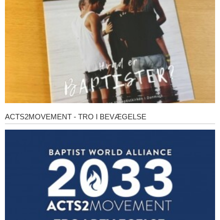
ACTS2MOVEMENT - TRO I BEVÆGELSE
Acts2Movement
-
Tro
i
bevægelse