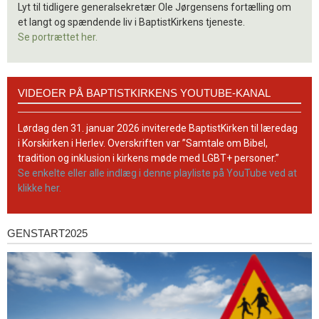
Lyt til tidligere generalsekretær Ole Jørgensens fortælling om
et langt og spændende liv i BaptistKirkens tjeneste.
Se portrættet her.
Videoer
VIDEOER PÅ BAPTISTKIRKENS YOUTUBE-KANAL
på
BaptistKirkens
YouTube-
Lørdag den 31. januar 2026 inviterede BaptistKirken til læredag
kanal
i Korskirken i Herlev. Overskriften var ”Samtale om Bibel,
tradition og inklusion i kirkens møde med LGBT+ personer.”
Se enkelte eller alle indlæg i denne playliste på YouTube ved at
klikke her.
GENSTART2025
Genstart2025