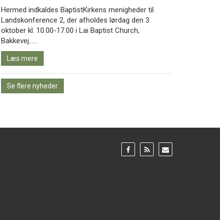
Hermed indkaldes BaptistKirkens menigheder til
Landskonference 2, der afholdes lørdag den 3.
oktober kl. 10.00-17.00 i Lai Baptist Church,
Læs
Bakkevej……
mere
Læs mere
Se flere nyheder
Gå
Gå
Gå
til:
til:
til:
Facebook
RSS
Email
feed