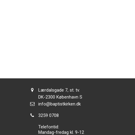
Adresse:
Lærdalsgade 7, st. tv.
Adresse:
DK-2300
København S
Send
info@baptistkirken.dk
email:
Tlf.:
3259 0708
Telefontid:
Mandag-fredag kl. 9-12