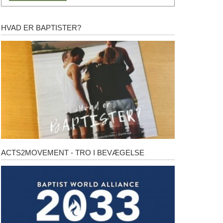
HVAD ER BAPTISTER?
Hvad
er
baptister?
ACTS2MOVEMENT - TRO I BEVÆGELSE
Acts2Movement
-
Tro
i
bevægelse