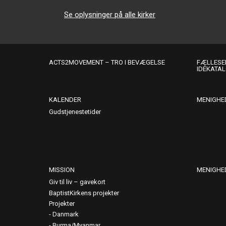
Se oplysninger på alle kirker
ACTS2MOVEMENT – TRO I BEVÆGELSE
FÆLLESER
IDÉKATA
KALENDER
MENIGHE
Gudstjenestetider
MISSION
MENIGHE
Giv til liv – gavekort
BaptistKirkens projekter
Projekter
Danmark
Burma/Myanmar