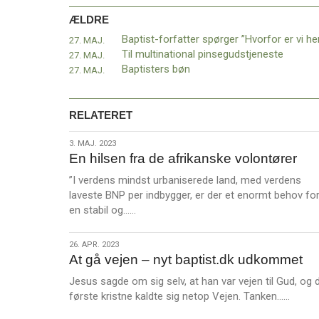
11.0:
Kalender
ÆLDRE
12.0:
Inspiration
13.0:
Værktøjskassen
Baptist-forfatter spørger ”Hvorfor er vi he
27. MAJ.
14.0:
Mission
Til multinational pinsegudstjeneste
27. MAJ.
15.0:
Om
Baptisters bøn
27. MAJ.
BaptistKirken
16.0:
Kontakt
RELATERET
Næste
indlæg:
3.
3. MAJ. 2023
Nyt
En hilsen fra de afrikanske volontører
maj.
landbrugsprojekt
2023
i
”I verdens mindst urbaniserede land, med verdens
Burundi
Forrige
laveste BNP per indbygger, er der et enormt behov fo
L
indlæg:
en stabil og……
æ
Baptist-
s
forfatter
26.
26. APR. 2023
m
spørger
At gå vejen – nyt baptist.dk udkommet
apr.
e
”Hvorfor
2023
Jesus sagde om sig selv, at han var vejen til Gud, og 
r
er
L
første kristne kaldte sig netop Vejen. Tanken……
e
vi
æ
her?”