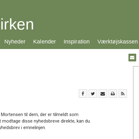
irken
21.0:
22.0:
23.0:
24.0:
Nyheder
Kalender
Inspiration
Værktøjskassen
Gå
til:
Emai
Mortensen til dem, der er tilmeldt som
at modtage disse nyhedsbreve direkte, kan du
yhedsbrev i emnelinjen.