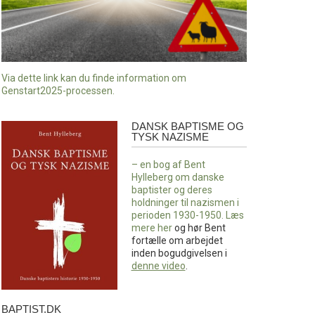
Via dette link kan du finde information om
Genstart2025-processen.
DANSK BAPTISME OG
Dansk
TYSK NAZISME
baptisme
og
– en bog af Bent
tysk
Hylleberg om danske
nazisme
baptister og deres
holdninger til nazismen i
perioden 1930-1950. Læs
mere
her
og hør Bent
fortælle om arbejdet
inden bogudgivelsen i
denne video
.
BAPTIST.DK
baptist.dk