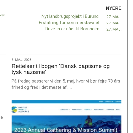
NYERE
r?”
Nyt landbrugsprojekt i Burundi
27. MAJ.
Erstatning for sommerstævnet
27. MAJ.
Drive-in er nået til Bornholm
27. MAJ.
3.
3. MAJ. 2023
Rettelser til bogen 'Dansk baptisme og
maj.
tysk nazisme'
2023
På fredag passerer vi den 5. maj, hvor vi bør fejre 78 års
r
L
frihed og fred i det meste af……
æ
s
m
e
de
r
e