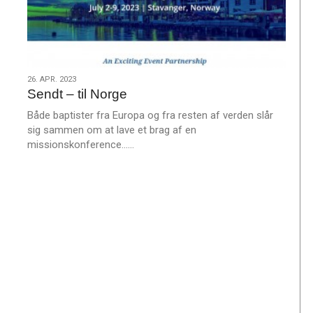
26.
26. APR. 2023
Sendt – til Norge
apr.
2023
Både baptister fra Europa og fra resten af verden slår
sig sammen om at lave et brag af en
L
missionskonference……
æ
s
m
e
r
e