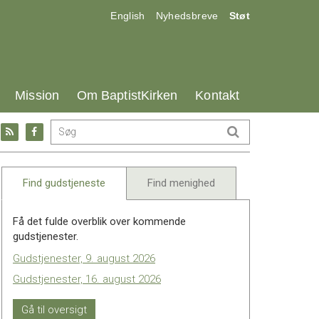
17.0:
18.0:
19.0:
English
Nyhedsbreve
Støt
25.0:
26.0:
27.0:
Mission
Om BaptistKirken
Kontakt
Gå
Gå
til:
til:
l
RSS
Facebook
feed
Find gudstjeneste
Find menighed
Få det fulde overblik over kommende
gudstjenester.
Gudstjenester, 9. august 2026
Gudstjenester, 16. august 2026
Gå til oversigt