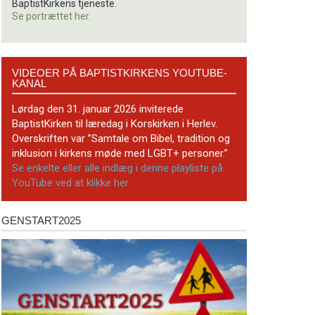
BaptistKirkens tjeneste.
Se portrættet her.
Videoer
VIDEOER PÅ BAPTISTKIRKENS YOUTUBE-
på
KANAL
BaptistKirkens
YouTube-
Lørdag den 31. januar 2026 inviterede
kanal
BaptistKirken til læredag i Korskirken i Herlev.
Overskriften var ”Samtale om Bibel, tradition og
inklusion i kirkens møde med LGBT+ personer.”
Se enkelte eller alle indlæg i denne playliste på
YouTube ved at klikke her.
GENSTART2025
Genstart2025