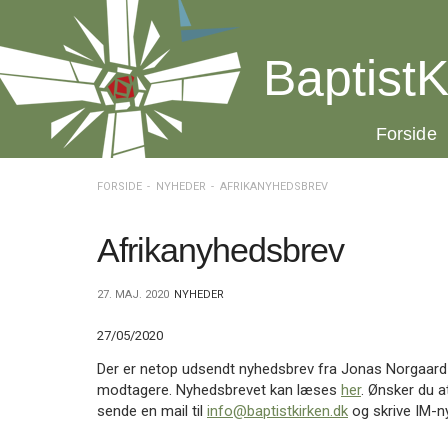
Spring
menu
over
BaptistK
og
gå
til
20.0:
Forside
indhold
Vend
tilbage
til
FORSIDE
NYHEDER
AFRIKANYHEDSBREV
forsiden
Gå
1.0:
Forside
til
2.0:
Nyheder
Afrikanyhedsbrev
vores
3.0:
Kalender
guide
4.0:
Inspiration
27. MAJ. 2020
NYHEDER
for
5.0:
Værktøjskassen
tilgængelighed
6.0:
Mission
27/05/2020
7.0:
Om
BaptistKirken
Der er netop udsendt nyhedsbrev fra Jonas Norgaard 
8.0:
Kontakt
modtagere. Nyhedsbrevet kan læses
her
. Ønsker du 
sende en mail til
info@baptistkirken.dk
og skrive IM-n
9.0:
Forside
10.0:
Nyheder