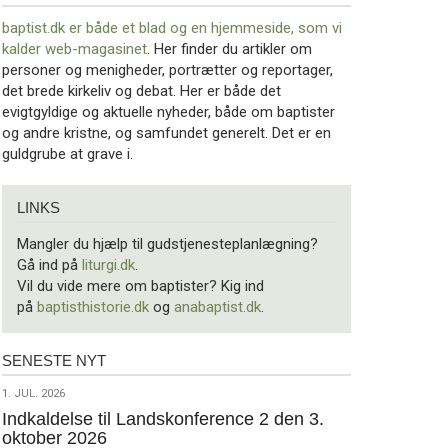
baptist.dk er både et blad og en
hjemmeside, som vi
kalder web-magasinet
. Her finder du artikler om
personer og menigheder, portrætter og reportager,
det brede kirkeliv og debat. Her er både det
evigtgyldige og aktuelle nyheder, både om baptister
og andre kristne, og samfundet generelt. Det er en
guldgrube at grave i.
Links
LINKS
Mangler du hjælp til gudstjenesteplanlægning?
Gå ind på
liturgi.dk
.
Vil du vide mere om baptister? Kig ind
på
baptisthistorie.dk
og
anabaptist.dk
.
SENESTE NYT
Seneste
nyt
1.
1. JUL. 2026
jul.
Indkaldelse til Landskonference 2 den 3.
oktober 2026
2026