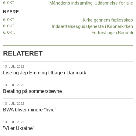
6. OKT.
Månedens indsamling: Uddannelse for alle
NYERE
6. OKT.
Kirke gennem fællesskab
6. OKT.
Indsættelsesgudstjeneste i Købnerkirken
6. OKT.
En travl uge i Burundi
RELATERET
13.
13. JUL. 2022
Lise og Jep Emming tilbage i Danmark
jul.
2022
13.
13. JUL. 2022
Betaling på sommerstævne
jul.
2022
13.
13. JUL. 2022
BWA bliver mindre ”hvid”
jul.
2022
13.
13. JUL. 2022
”Vi er Ukraine”
jul.
2022