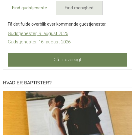
Find gudstjeneste
Find menighed
Få det fulde overblik over kommende gudstjenester.
Gudstjenester, 9. august 2026
Gudstjenester, 16. august 2026
Gå til oversigt
HVAD ER BAPTISTER?
Hvad
er
baptister?