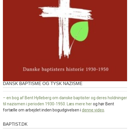
DANSK BAPTISME OG TYSK NAZISME
– en bog af Bent Hylleberg om danske baptister og deres holdninger
til nazismen i perioden 1930-1950. Læs mere
her
og hør Bent
fortælle om arbejdet inden bogudgivelsen i
denne video
.
BAPTIST.DK
baptist.dk