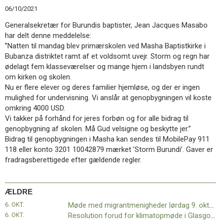
11.0:
Kalender
06/10/2021
12.0:
Inspiration
Generalsekretær for Burundis baptister, Jean Jacques Masabo
13.0:
Værktøjskassen
har delt denne meddelelse:
14.0:
Mission
”Natten til mandag blev primærskolen ved Masha Baptistkirke i
15.0:
Om
Bubanza distriktet ramt af et voldsomt uvejr. Storm og regn har
BaptistKirken
ødelagt fem klasseværelser og mange hjem i landsbyen rundt
16.0:
Kontakt
om kirken og skolen.
Næste
Nu er flere elever og deres familier hjemløse, og der er ingen
indlæg:
mulighed for undervisning. Vi anslår at genopbygningen vil koste
Kirke
omkring 4000 USD.
gennem
Vi takker på forhånd for jeres forbøn og for alle bidrag til
fællesskab
Forrige
genopbygning af skolen. Må Gud velsigne og beskytte jer.”
indlæg:
Bidrag til genopbygningen i Masha kan sendes til MobilePay 911
Møde
118 eller konto 3201 10042879 mærket ’Storm Burundi’. Gaver er
med
fradragsberettigede efter gældende regler.
migrantmenigheder
lørdag
9.
ÆLDRE
oktober
6. OKT.
Møde med migrantmenigheder lørdag 9. oktober er aflyst
er
6. OKT.
Resolution forud for klimatopmøde i Glasgow - COP26
aflyst