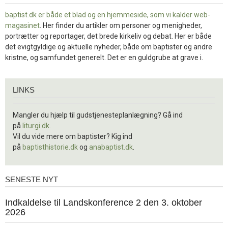
baptist.dk er både et blad og en
hjemmeside, som vi kalder web-
magasinet
. Her finder du artikler om personer og menigheder,
portrætter og reportager, det brede kirkeliv og debat. Her er både
det evigtgyldige og aktuelle nyheder, både om baptister og andre
kristne, og samfundet generelt. Det er en guldgrube at grave i.
Links
LINKS
Mangler du hjælp til gudstjenesteplanlægning? Gå ind
på
liturgi.dk
.
Vil du vide mere om baptister? Kig ind
på
baptisthistorie.dk
og
anabaptist.dk
.
SENESTE NYT
Seneste
nyt
1.
Indkaldelse til Landskonference 2 den 3. oktober
jul.
2026
2026