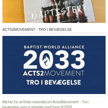
ACTS2MOVEMENT - TRO I BEVÆGELSE
Acts2Movement
-
Tro
i
bevægelse
Klik her for at finde materiale om Acts2Movement – Tro i
bevægelse, som vi arbejder med frem til 2033.