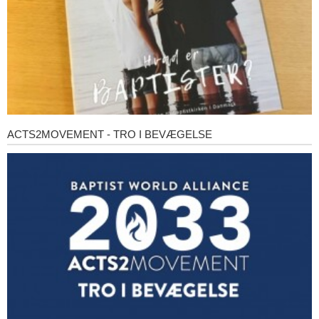
ACTS2MOVEMENT - TRO I BEVÆGELSE
Acts2Movement
-
Tro
i
bevægelse