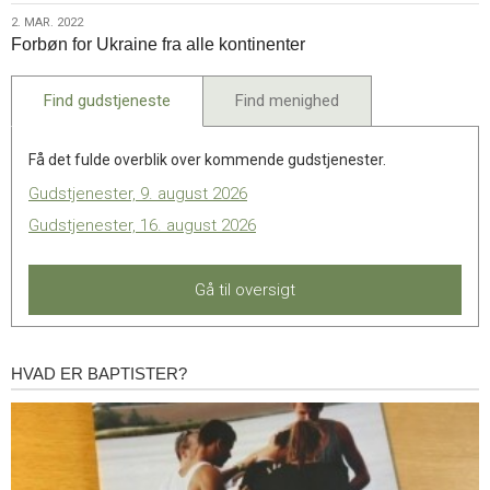
2022
og
2.
2. MAR. 2022
workshop
Forbøn for Ukraine fra alle kontinenter
mar.
om
2022
frivillighed
Find gudstjeneste
Find menighed
Få det fulde overblik over kommende gudstjenester.
Gudstjenester, 9. august 2026
Gudstjenester, 16. august 2026
Gå til oversigt
HVAD ER BAPTISTER?
Hvad
er
baptister?