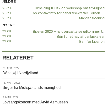
ÆLDRE
11.0:
Kalender
12.0:
Inspiration
9. OKT.
Tilmelding til LK2 og workshop om frivillighed
13.0:
Værktøjskassen
9. OKT.
Ny kontaktinfo for generalsekretær Torben Andersen
14.0:
Mission
9. OKT.
MandagsMening
15.0:
Om
NYERE
BaptistKirken
23. OKT.
Bibelen 2020 – ny oversættelse udkommer til marts
16.0:
Kontakt
23. OKT.
Bøn for et hav af caribiske øer
Næste
23. OKT.
Bøn for Libanon
indlæg:
Bibelen
2020
RELATERET
–
ny
20.
20. APR. 2022
oversættelse
Dåbstøj i Nordjylland
apr.
udkommer
2022
til
16.
16. MAR. 2022
marts
Forrige
Bøger fra Midtsjællands menighed
mar.
indlæg:
2022
Tilmelding
9.
9. MAR. 2022
til
Lovsangskoncert med Arvid Asmussen
mar.
LK2