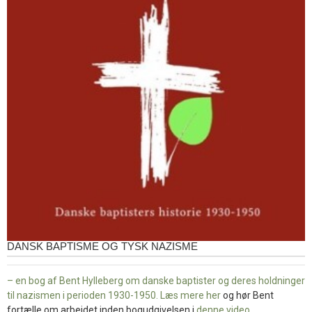
DANSK BAPTISME OG TYSK NAZISME
– en bog af Bent Hylleberg om danske baptister og deres holdninger
til nazismen i perioden 1930-1950. Læs mere
her
og hør Bent
fortælle om arbejdet inden bogudgivelsen i
denne video
.