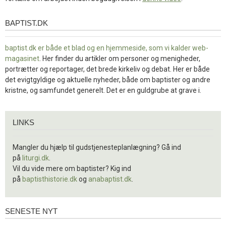
BAPTIST.DK
baptist.dk
baptist.dk er både et blad og en
hjemmeside, som vi kalder web-
magasinet
. Her finder du artikler om personer og menigheder,
portrætter og reportager, det brede kirkeliv og debat. Her er både
det evigtgyldige og aktuelle nyheder, både om baptister og andre
kristne, og samfundet generelt. Det er en guldgrube at grave i.
Links
LINKS
Mangler du hjælp til gudstjenesteplanlægning? Gå ind
på
liturgi.dk
.
Vil du vide mere om baptister? Kig ind
på
baptisthistorie.dk
og
anabaptist.dk
.
SENESTE NYT
Seneste
nyt