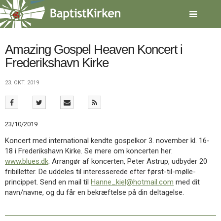
Spring
menu
over
og
gå
Amazing Gospel Heaven Koncert i
til
Frederikshavn Kirke
indhold
Vend
tilbage
23. OKT. 2019
til
forsiden
Gå
1.0:
Forside
til
2.0:
Nyheder
23/10/2019
vores
3.0:
Kalender
guide
4.0:
Inspiration
Koncert med international kendte gospelkor 3. november kl. 16-
for
5.0:
Værktøjskassen
18 i Frederikshavn Kirke. Se mere om koncerten her:
tilgængelighed
6.0:
Mission
www.blues.dk
. Arrangør af koncerten, Peter Astrup, udbyder 20
7.0:
Om
fribilletter. De uddeles til interesserede efter først-til-mølle-
BaptistKirken
princippet. Send en mail til
Hanne_kiel@hotmail.com
med dit
8.0:
Kontakt
navn/navne, og du får en bekræftelse på din deltagelse.
9.0:
Forside
10.0:
Nyheder