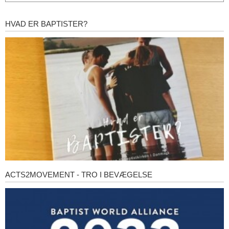
HVAD ER BAPTISTER?
Hvad
er
baptister?
ACTS2MOVEMENT - TRO I BEVÆGELSE
Acts2Movement
-
Tro
i
bevægelse