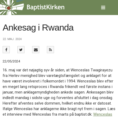
Spring
menu
over
og
gå
Ankesag i Rwanda
til
indhold
Vend
22. MAJ. 2024
tilbage
til
forsiden
Gå
1.0:
Forside
22/05/2024
til
2.0:
Nyheder
vores
3.0:
Kalender
16. maj var det nøjagtig syv år siden, at Wenceslas Twagirayezu
guide
4.0:
Inspiration
fra Herlev menighed blev varetægtsfængslet og anklaget for at
for
5.0:
Værktøjskassen
have været involveret i folkemordet i 1994. Wenceslas blev efter
tilgængelighed
6.0:
Mission
en meget lang retsproces i Rwanda frikendt ved første instans i
7.0:
Om
januar, men anklagemyndigheden ankede sagen. Ankesagen blev
BaptistKirken
indledt mandag i sidste uge og forventes afsluttet i dag onsdag.
8.0:
Kontakt
Herefter afventes selve dommen, hvilket endnu ikke er datosat.
Ifølge Wenceslas har anklagerne ikke bragt nyt frem i sagen. Læs
9.0:
Forside
et interview med Wenceslas fra marts på baptist.dk:
Wenceslas
10.0:
Nyheder