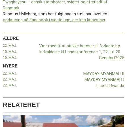
Twagirayesu – dansk statsborger, svigtet og efterladt af
11.0:
Kalender
Danmark
.
12.0:
Inspiration
Rasmus Hylleberg, som har fulgt sagen tæt, har lavet en
13.0:
Værktøjskassen
opdatering på Facebook i sidste uge, der kan læses her
.
14.0:
Mission
15.0:
Om
BaptistKirken
ÆLDRE
16.0:
Kontakt
22. MAJ.
Vær med til at strikke bamser til forladte børn i Honduras
Næste
15. MAJ.
Indkaldelse til Landskonference 1, 22. juli 2024
indlæg:
15. MAJ.
Genstart2025
MAYDAY
MYANMAR
NYERE
II
Forrige
22. MAJ.
MAYDAY MYANMAR II
indlæg:
22. MAJ.
MAYDAY MYANMAR I
Vær
22. MAJ.
Lise til Rwanda
med
til
at
RELATERET
strikke
bamser
til
forladte