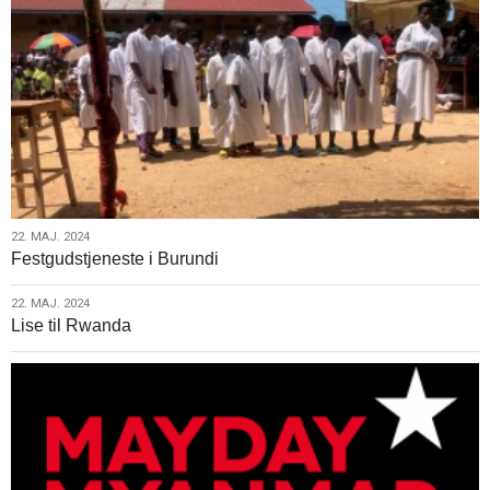
børn
i
Honduras
22.
22. MAJ. 2024
Festgudstjeneste i Burundi
maj.
2024
22.
22. MAJ. 2024
Lise til Rwanda
maj.
2024