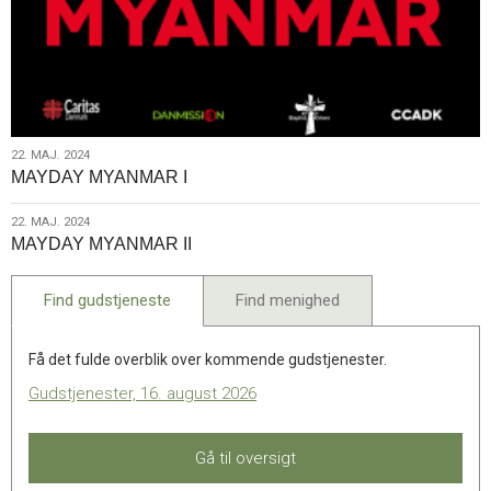
22.
22. MAJ. 2024
MAYDAY MYANMAR I
maj.
2024
22.
22. MAJ. 2024
MAYDAY MYANMAR II
maj.
2024
Find gudstjeneste
Find menighed
Få det fulde overblik over kommende gudstjenester.
Gudstjenester, 16. august 2026
Gå til oversigt