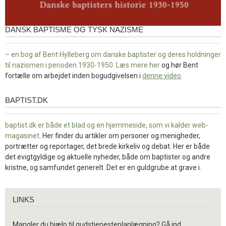
DANSK BAPTISME OG TYSK NAZISME
– en bog af Bent Hylleberg om danske baptister og deres holdninger
til nazismen i perioden 1930-1950. Læs mere
her
og hør Bent
fortælle om arbejdet inden bogudgivelsen i
denne video
.
BAPTIST.DK
baptist.dk
baptist.dk er både et blad og en
hjemmeside, som vi kalder web-
magasinet
. Her finder du artikler om personer og menigheder,
portrætter og reportager, det brede kirkeliv og debat. Her er både
det evigtgyldige og aktuelle nyheder, både om baptister og andre
kristne, og samfundet generelt. Det er en guldgrube at grave i.
Links
LINKS
Mangler du hjælp til gudstjenesteplanlægning? Gå ind