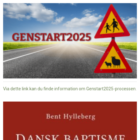
Via dette link kan du finde information om Genstart2025-processen.
Dansk
baptisme
og
tysk
nazisme