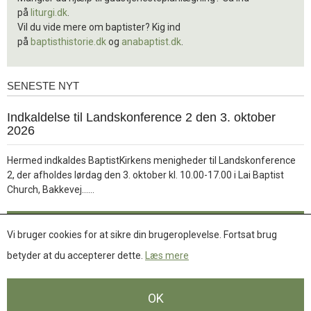
på
liturgi.dk
.
Vil du vide mere om baptister? Kig ind
på
baptisthistorie.dk
og
anabaptist.dk
.
SENESTE NYT
Seneste
nyt
1.
Indkaldelse til Landskonference 2 den 3. oktober
jul.
2026
2026
Hermed indkaldes BaptistKirkens menigheder til Landskonference
2, der afholdes lørdag den 3. oktober kl. 10.00-17.00 i Lai Baptist
Læs
Church, Bakkevej……
mere
Læs mere
Vi bruger cookies for at sikre din brugeroplevelse. Fortsat brug
betyder at du accepterer dette.
Læs mere
Se flere nyheder
OK