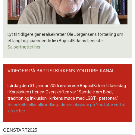
Lyt til tidligere generalsekretær Ole Jørgensens fortælling om
et langt og spændende liv i BaptistKirkens tjeneste.
Se portrættet her.
Videoer
VIDEOER PÅ BAPTISTKIRKENS YOUTUBE-KANAL
på
BaptistKirkens
YouTube-
Lørdag den 31. januar 2026 inviterede BaptistKirken til læredag
kanal
i Korskirken i Herlev. Overskriften var ”Samtale om Bibel,
tradition og inklusion i kirkens møde med LGBT+ personer.”
Se enkelte eller alle indlæg i denne playliste på YouTube ved at
klikke her.
GENSTART2025
Genstart2025