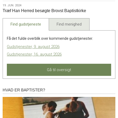
2024
Genstart2025
19.
19. JUN. 2024
Træf Han Herred besøgte Brovst Baptistkirke
jun.
2024
Find gudstjeneste
Find menighed
Få det fulde overblik over kommende gudstjenester.
Gudstjenester, 9. august 2026
Gudstjenester, 16. august 2026
Gå til oversigt
HVAD ER BAPTISTER?
Hvad
er
baptister?