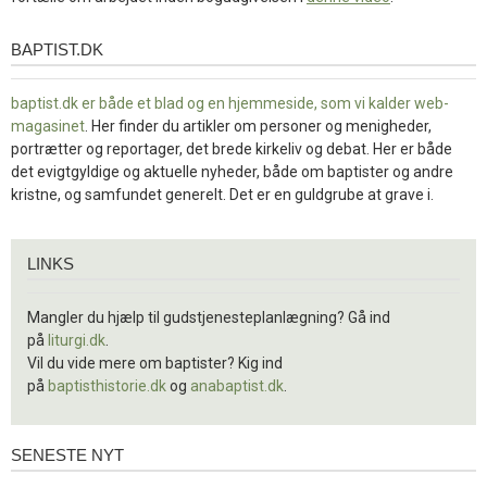
BAPTIST.DK
baptist.dk
baptist.dk er både et blad og en
hjemmeside, som vi kalder web-
magasinet
. Her finder du artikler om personer og menigheder,
portrætter og reportager, det brede kirkeliv og debat. Her er både
det evigtgyldige og aktuelle nyheder, både om baptister og andre
kristne, og samfundet generelt. Det er en guldgrube at grave i.
Links
LINKS
Mangler du hjælp til gudstjenesteplanlægning? Gå ind
på
liturgi.dk
.
Vil du vide mere om baptister? Kig ind
på
baptisthistorie.dk
og
anabaptist.dk
.
SENESTE NYT
Seneste
nyt