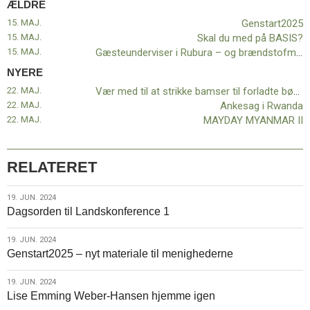
ÆLDRE
11.0:
Kalender
12.0:
Inspiration
15. MAJ.
Genstart2025
13.0:
Værktøjskassen
15. MAJ.
Skal du med på BASIS?
14.0:
Mission
15. MAJ.
Gæsteunderviser i Rubura – og brændstofmangel
15.0:
Om
NYERE
BaptistKirken
22. MAJ.
Vær med til at strikke bamser til forladte børn i Honduras
16.0:
Kontakt
22. MAJ.
Ankesag i Rwanda
Næste
22. MAJ.
MAYDAY MYANMAR II
indlæg:
Vær
med
RELATERET
til
at
19.
19. JUN. 2024
strikke
Dagsorden til Landskonference 1
jun.
bamser
2024
til
19.
19. JUN. 2024
forladte
Genstart2025 – nyt materiale til menighederne
jun.
børn
2024
i
19.
19. JUN. 2024
Honduras
Forrige
Lise Emming Weber-Hansen hjemme igen
jun.
indlæg: