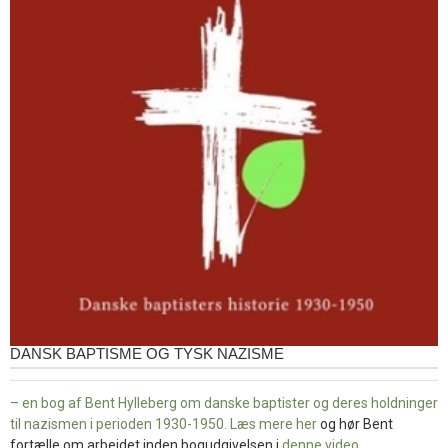
DANSK BAPTISME OG TYSK NAZISME
– en bog af Bent Hylleberg om danske baptister og deres holdninger
til nazismen i perioden 1930-1950. Læs mere
her
og hør Bent
fortælle om arbejdet inden bogudgivelsen i
denne video
.