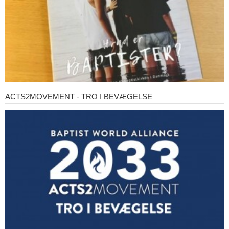
ACTS2MOVEMENT - TRO I BEVÆGELSE
Acts2Movement
-
Tro
i
bevægelse