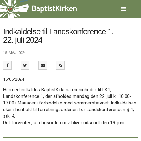
Spring
menu
over
og
gå
Indkaldelse til Landskonference 1,
til
22. juli 2024
indhold
Vend
tilbage
15. MAJ. 2024
til
forsiden
Gå
1.0:
Forside
til
2.0:
Nyheder
15/05/2024
vores
3.0:
Kalender
guide
4.0:
Inspiration
Hermed indkaldes BaptistKirkens menigheder til LK1,
for
5.0:
Værktøjskassen
Landskonference 1, der afholdes mandag den 22. juli kl. 10.00-
tilgængelighed
6.0:
Mission
17.00 i Mariager i forbindelse med sommerstævnet. Indkaldelsen
7.0:
Om
sker i henhold til forretningsordenen for Landskonferencen § 1,
BaptistKirken
stk. 4.
8.0:
Kontakt
Det forventes, at dagsorden m.v. bliver udsendt den 19. juni.
9.0:
Forside
10.0:
Nyheder