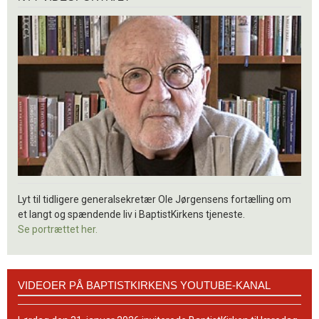
videoportræt
Lyt til tidligere generalsekretær Ole Jørgensens fortælling om
et langt og spændende liv i BaptistKirkens tjeneste.
Se portrættet her.
Videoer
VIDEOER PÅ BAPTISTKIRKENS YOUTUBE-KANAL
på
BaptistKirkens