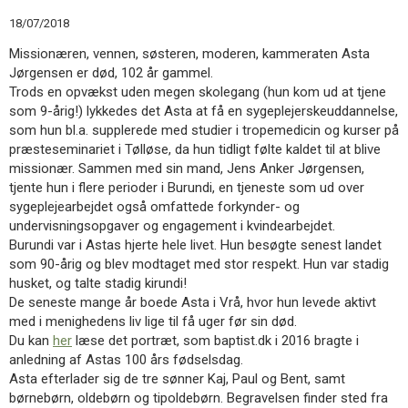
11.0:
Kalender
18/07/2018
12.0:
Inspiration
13.0:
Værktøjskassen
Missionæren, vennen, søsteren, moderen, kammeraten Asta
14.0:
Mission
Jørgensen er død, 102 år gammel.
15.0:
Om
Trods en opvækst uden megen skolegang (hun kom ud at tjene
BaptistKirken
som 9-årig!) lykkedes det Asta at få en sygeplejerskeuddannelse,
16.0:
Kontakt
som hun bl.a. supplerede med studier i tropemedicin og kurser på
præsteseminariet i Tølløse, da hun tidligt følte kaldet til at blive
Næste
missionær. Sammen med sin mand, Jens Anker Jørgensen,
indlæg:
tjente hun i flere perioder i Burundi, en tjeneste som ud over
BWA-
sygeplejearbejdet også omfattede forkynder- og
markering
undervisningsopgaver og engagement i kvindearbejdet.
af
Burundi var i Astas hjerte hele livet. Hun besøgte senest landet
anabaptisterne
Forrige
som 90-årig og blev modtaget med stor respekt. Hun var stadig
indlæg:
husket, og talte stadig kirundi!
Per
De seneste mange år boede Asta i Vrå, hvor hun levede aktivt
Nørgaard
med i menighedens liv lige til få uger før sin død.
bortgiver
Du kan
her
læse det portræt, som baptist.dk i 2016 bragte i
bøger
anledning af Astas 100 års fødselsdag.
Asta efterlader sig de tre sønner Kaj, Paul og Bent, samt
børnebørn, oldebørn og tipoldebørn. Begravelsen finder sted fra