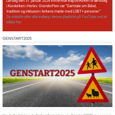
YouTube-
Lørdag den 31. januar 2026 inviterede BaptistKirken til læredag
kanal
i Korskirken i Herlev. Overskriften var ”Samtale om Bibel,
tradition og inklusion i kirkens møde med LGBT+ personer.”
Se enkelte eller alle indlæg i denne playliste på YouTube ved at
klikke her.
GENSTART2025
Genstart2025