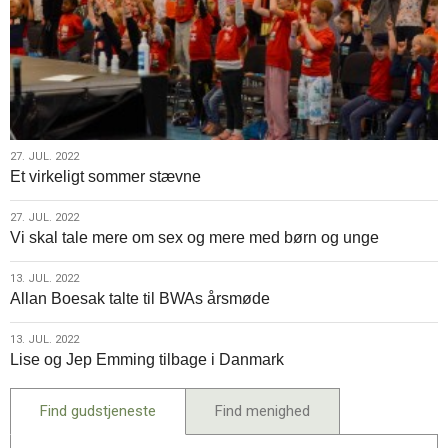
27.
27. JUL. 2022
Et virkeligt sommer stævne
jul.
2022
27.
27. JUL. 2022
Vi skal tale mere om sex og mere med børn og unge
jul.
2022
13.
13. JUL. 2022
Allan Boesak talte til BWAs årsmøde
jul.
2022
13.
13. JUL. 2022
Lise og Jep Emming tilbage i Danmark
jul.
2022
Find gudstjeneste
Find menighed