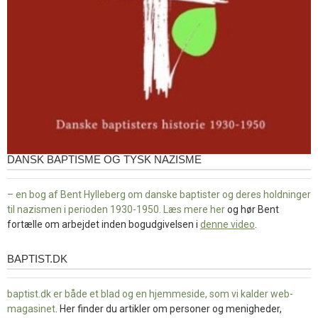
DANSK BAPTISME OG TYSK NAZISME
– en bog af Bent Hylleberg om danske baptister og deres holdninger
til nazismen i perioden 1930-1950. Læs mere
her
og hør Bent
fortælle om arbejdet inden bogudgivelsen i
denne video
.
BAPTIST.DK
baptist.dk
baptist.dk er både et blad og en
hjemmeside, som vi kalder web-
magasinet
. Her finder du artikler om personer og menigheder,