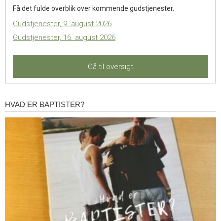
Få det fulde overblik over kommende gudstjenester.
Gudstjenester, 9. august 2026
Gudstjenester, 16. august 2026
Gå til oversigt
HVAD ER BAPTISTER?
Hvad
er
baptister?