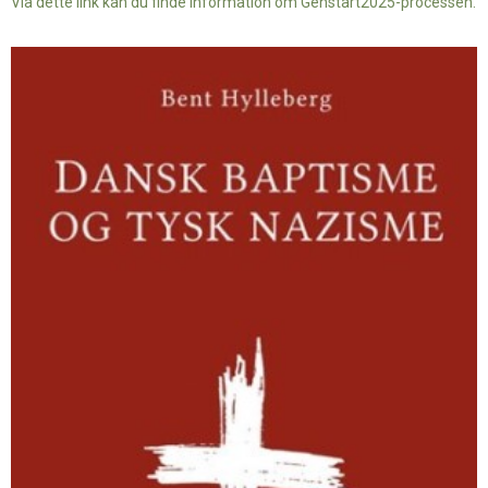
Via dette link kan du finde information om Genstart2025-processen.
Dansk
baptisme
og
tysk
nazisme