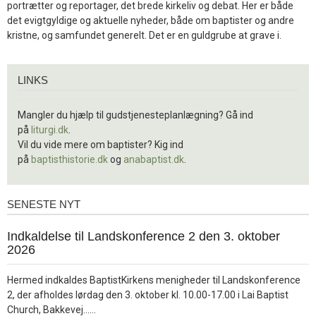
portrætter og reportager, det brede kirkeliv og debat. Her er både
det evigtgyldige og aktuelle nyheder, både om baptister og andre
kristne, og samfundet generelt. Det er en guldgrube at grave i.
Links
LINKS
Mangler du hjælp til gudstjenesteplanlægning? Gå ind
på
liturgi.dk
.
Vil du vide mere om baptister? Kig ind
på
baptisthistorie.dk
og
anabaptist.dk
.
SENESTE NYT
Seneste
nyt
1.
Indkaldelse til Landskonference 2 den 3. oktober
jul.
2026
2026
Hermed indkaldes BaptistKirkens menigheder til Landskonference
2, der afholdes lørdag den 3. oktober kl. 10.00-17.00 i Lai Baptist
Læs
Church, Bakkevej……