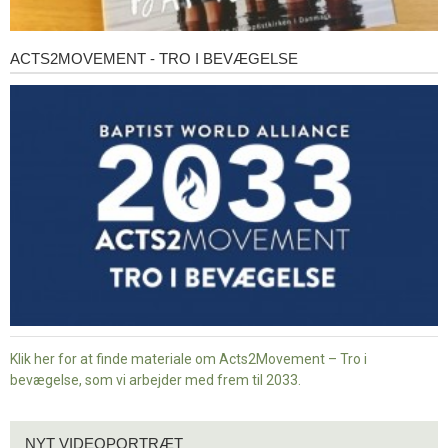
ACTS2MOVEMENT - TRO I BEVÆGELSE
Acts2Movement
-
Tro
i
bevægelse
Klik her for at finde materiale om Acts2Movement – Tro i
bevægelse, som vi arbejder med frem til 2033.
Nyt
NYT VIDEOPORTRÆT