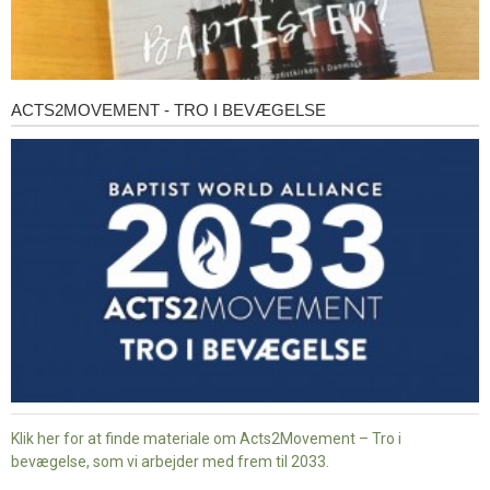
ACTS2MOVEMENT - TRO I BEVÆGELSE
Acts2Movement
-
Tro
i
bevægelse
Klik her for at finde materiale om Acts2Movement – Tro i
bevægelse, som vi arbejder med frem til 2033.