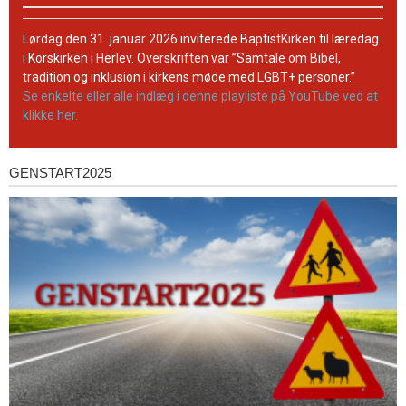
på
BaptistKirkens
YouTube-
Lørdag den 31. januar 2026 inviterede BaptistKirken til læredag
kanal
i Korskirken i Herlev. Overskriften var ”Samtale om Bibel,
tradition og inklusion i kirkens møde med LGBT+ personer.”
Se enkelte eller alle indlæg i denne playliste på YouTube ved at
klikke her.
GENSTART2025
Genstart2025