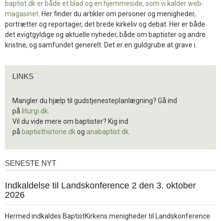
baptist.dk er både et blad og en
hjemmeside, som vi kalder web-
magasinet
. Her finder du artikler om personer og menigheder,
portrætter og reportager, det brede kirkeliv og debat. Her er både
det evigtgyldige og aktuelle nyheder, både om baptister og andre
kristne, og samfundet generelt. Det er en guldgrube at grave i.
Links
LINKS
Mangler du hjælp til gudstjenesteplanlægning? Gå ind
på
liturgi.dk
.
Vil du vide mere om baptister? Kig ind
på
baptisthistorie.dk
og
anabaptist.dk
.
SENESTE NYT
Seneste
nyt
1.
Indkaldelse til Landskonference 2 den 3. oktober
jul.
2026
2026
Hermed indkaldes BaptistKirkens menigheder til Landskonference