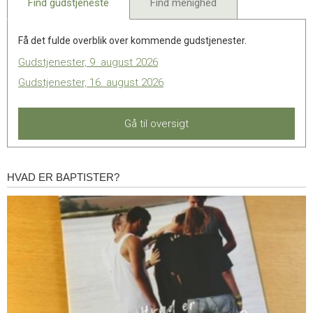
Find gudstjeneste
Find menighed
11.0:
Kalender
12.0:
Inspiration
13.0:
Værktøjskassen
Få det fulde overblik over kommende gudstjenester.
14.0:
Mission
Gudstjenester, 9. august 2026
15.0:
Om
BaptistKirken
Gudstjenester, 16. august 2026
16.0:
Kontakt
Gå til oversigt
HVAD ER BAPTISTER?
Hvad
er
baptister?