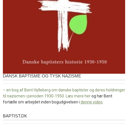
DANSK BAPTISME OG TYSK NAZISME
– en bog af Bent Hylleberg om danske baptister og deres holdninger
til nazismen i perioden 1930-1950. Læs mere
her
og hør Bent
fortælle om arbejdet inden bogudgivelsen i
denne video
.
BAPTIST.DK
baptist.dk