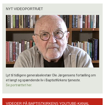
Nyt
NYT VIDEOPORTRÆT
videoportræt
Lyt til tidligere generalsekretær Ole Jørgensens fortælling om
et langt og spændende liv i BaptistKirkens tjeneste.
Se portrættet her.
Videoer
VIDEOER PÅ BAPTISTKIRKENS YOUTUBE-KANAL