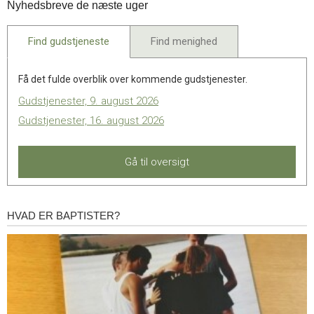
Nyhedsbreve de næste uger
maj.
2024
Find gudstjeneste
Find menighed
Få det fulde overblik over kommende gudstjenester.
Gudstjenester, 9. august 2026
Gudstjenester, 16. august 2026
Gå til oversigt
HVAD ER BAPTISTER?
Hvad
er
baptister?