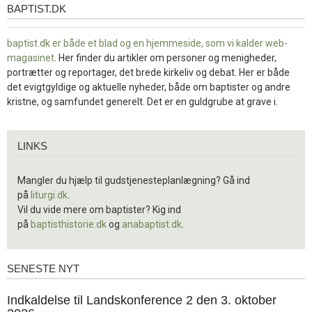
BAPTIST.DK
baptist.dk
baptist.dk er både et blad og en
hjemmeside, som vi kalder web-
magasinet
. Her finder du artikler om personer og menigheder,
portrætter og reportager, det brede kirkeliv og debat. Her er både
det evigtgyldige og aktuelle nyheder, både om baptister og andre
kristne, og samfundet generelt. Det er en guldgrube at grave i.
Links
LINKS
Mangler du hjælp til gudstjenesteplanlægning? Gå ind
på
liturgi.dk
.
Vil du vide mere om baptister? Kig ind
på
baptisthistorie.dk
og
anabaptist.dk
.
SENESTE NYT
Seneste
nyt
1.
Indkaldelse til Landskonference 2 den 3. oktober
jul.