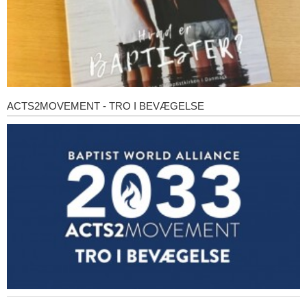
ACTS2MOVEMENT - TRO I BEVÆGELSE
Acts2Movement
-
Tro
i
bevægelse