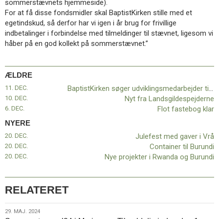
sommerstævnets hjemmeside).
11.0:
Kalender
For at få disse fondsmidler skal BaptistKirken stille med et
12.0:
Inspiration
egetindskud, så derfor har vi igen i år brug for frivillige
13.0:
Værktøjskassen
indbetalinger i forbindelse med tilmeldinger til stævnet, ligesom vi
14.0:
Mission
håber på en god kollekt på sommerstævnet.”
15.0:
Om
BaptistKirken
16.0:
Kontakt
ÆLDRE
Næste
11. DEC.
BaptistKirken søger udviklingsmedarbejder til Rwanda
indlæg:
10. DEC.
Nyt fra Landsgildespejderne
Julefest
6. DEC.
Flot fastebog klar
med
NYERE
gaver
i
20. DEC.
Julefest med gaver i Vrå
Vrå
Forrige
20. DEC.
Container til Burundi
indlæg:
20. DEC.
Nye projekter i Rwanda og Burundi
BaptistKirken
søger
udviklingsmedarbejder
RELATERET
til
Rwanda
29.
29. MAJ. 2024