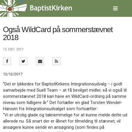
Spring
menu
over
og
gå
Også WildCard på sommerstævnet
til
2018
indhold
Vend
tilbage
12. DEC. 2017
til
forsiden
Gå
1.0:
Forside
til
2.0:
Nyheder
12/12/2017
vores
3.0:
Kalender
guide
4.0:
Inspiration
”Det er lykkedes for BaptistKirkens Integrationsudvalg – i godt
for
5.0:
Værktøjskassen
samarbejde med Suell Team – at få bevilget midler, så vi også til
tilgængelighed
6.0:
Mission
sommerstævnet 2018 kan have en WildCard-ordning på samme
7.0:
Om
niveau som tidligere år.” Det fortæller en glad Torsten Wendel-
BaptistKirken
Hansen fra Integrationsudvalget som fortsætter:
8.0:
Kontakt
”Vi er utrolig glade og taknemmelige for at kunne melde dette ud
allerede nu. Så snart der er åbnet for tilmelding til stævnet, vil
9.0:
Forside
ansøgere kunne sende en ansøgning (som findes på
10.0:
Nyheder