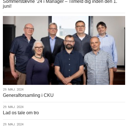
Sommerstævne ’24 i Mariager – Tilmeld dig inden den 1.
maj.
juni!
2024
29.
29. MAJ. 2024
Generalforsamling i CKU
maj.
2024
29.
29. MAJ. 2024
Lad os tale om tro
maj.
2024
29.
29. MAJ. 2024