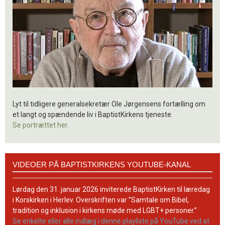
Lyt til tidligere generalsekretær Ole Jørgensens fortælling om
et langt og spændende liv i BaptistKirkens tjeneste.
Se portrættet her.
Videoer
VIDEOER PÅ BAPTISTKIRKENS YOUTUBE-KANAL
på
BaptistKirkens
YouTube-
Lørdag den 31. januar 2026 inviterede BaptistKirken til læredag
kanal
i Korskirken i Herlev. Overskriften var ”Samtale om Bibel,
tradition og inklusion i kirkens møde med LGBT+ personer.”
Se enkelte eller alle indlæg i denne playliste på YouTube ved at