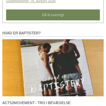
Gudstjenester, 16. august 2026
Gå til oversigt
HVAD ER BAPTISTER?
Hvad
er
baptister?
ACTS2MOVEMENT - TRO I BEVÆGELSE
Acts2Movement