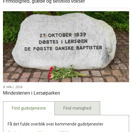
Frimodighed, glæde og selvtillid vokser
maj.
2024
8.
8. MAJ. 2024
Mindestenen i Lersøparken
maj.
2024
Find gudstjeneste
Find menighed
Få det fulde overblik over kommende gudstjenester.