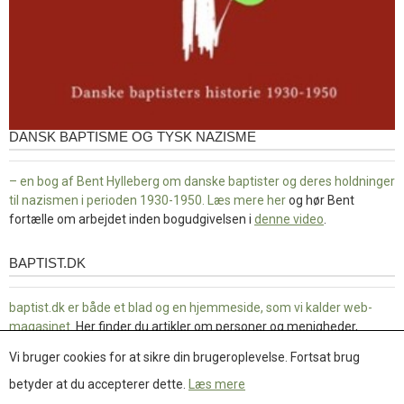
DANSK BAPTISME OG TYSK NAZISME
– en bog af Bent Hylleberg om danske baptister og deres holdninger
til nazismen i perioden 1930-1950. Læs mere
her
og hør Bent
fortælle om arbejdet inden bogudgivelsen i
denne video
.
BAPTIST.DK
baptist.dk
baptist.dk er både et blad og en
hjemmeside, som vi kalder web-
magasinet
. Her finder du artikler om personer og menigheder,
portrætter og reportager, det brede kirkeliv og debat. Her er både
Vi bruger cookies for at sikre din brugeroplevelse. Fortsat brug
det evigtgyldige og aktuelle nyheder, både om baptister og andre
kristne, og samfundet generelt. Det er en guldgrube at grave i.
betyder at du accepterer dette.
Læs mere