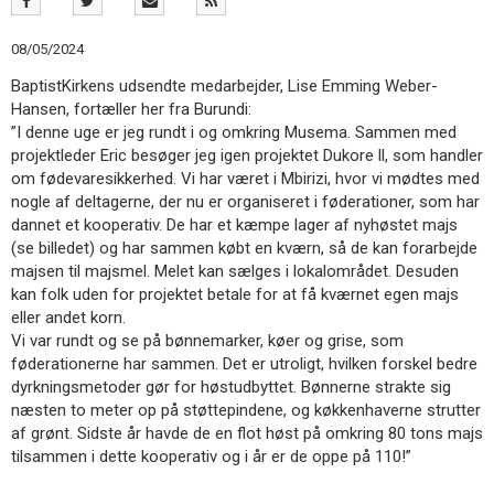
11.0:
Kalender
12.0:
Inspiration
08/05/2024
13.0:
Værktøjskassen
14.0:
Mission
BaptistKirkens udsendte medarbejder, Lise Emming Weber-
15.0:
Om
Hansen, fortæller her fra Burundi:
BaptistKirken
”I denne uge er jeg rundt i og omkring Musema. Sammen med
16.0:
Kontakt
projektleder Eric besøger jeg igen projektet Dukore ll, som handler
om fødevaresikkerhed. Vi har været i Mbirizi, hvor vi mødtes med
Næste
nogle af deltagerne, der nu er organiseret i føderationer, som har
indlæg:
dannet et kooperativ. De har et kæmpe lager af nyhøstet majs
Frimodighed,
(se billedet) og har sammen købt en kværn, så de kan forarbejde
glæde
majsen til majsmel. Melet kan sælges i lokalområdet. Desuden
og
kan folk uden for projektet betale for at få kværnet egen majs
selvtillid
eller andet korn.
vokser
Forrige
Vi var rundt og se på bønnemarker, køer og grise, som
indlæg:
føderationerne har sammen. Det er utroligt, hvilken forskel bedre
Fra
dyrkningsmetoder gør for høstudbyttet. Bønnerne strakte sig
de
næsten to meter op på støttepindene, og køkkenhaverne strutter
første
af grønt. Sidste år havde de en flot høst på omkring 80 tons majs
skridt
tilsammen i dette kooperativ og i år er de oppe på 110!”
til
100