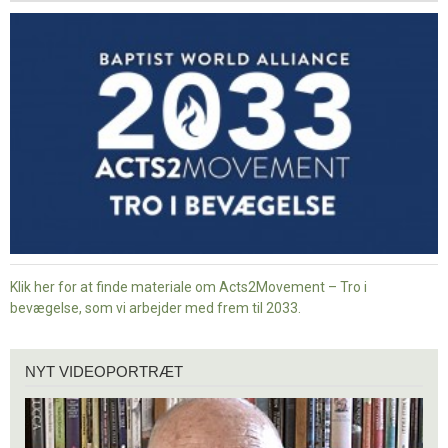
-
Tro
i
bevægelse
Klik her for at finde materiale om Acts2Movement – Tro i
bevægelse, som vi arbejder med frem til 2033.
Nyt
NYT VIDEOPORTRÆT
videoportræt