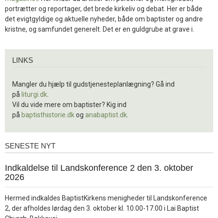
portrætter og reportager, det brede kirkeliv og debat. Her er både
det evigtgyldige og aktuelle nyheder, både om baptister og andre
kristne, og samfundet generelt. Det er en guldgrube at grave i.
Links
LINKS
Mangler du hjælp til gudstjenesteplanlægning? Gå ind
på
liturgi.dk
.
Vil du vide mere om baptister? Kig ind
på
baptisthistorie.dk
og
anabaptist.dk
.
SENESTE NYT
Seneste
nyt
1.
Indkaldelse til Landskonference 2 den 3. oktober
jul.
2026
2026
Hermed indkaldes BaptistKirkens menigheder til Landskonference
2, der afholdes lørdag den 3. oktober kl. 10.00-17.00 i Lai Baptist