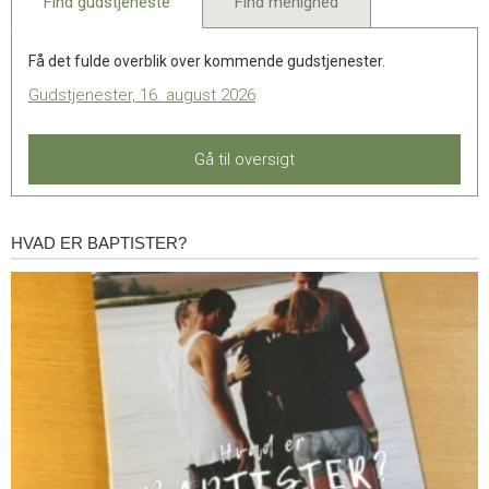
Find gudstjeneste
Find menighed
Få det fulde overblik over kommende gudstjenester.
Gudstjenester, 16. august 2026
Gå til oversigt
HVAD ER BAPTISTER?
Hvad
er
baptister?