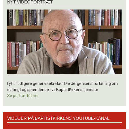
NYT VIDEOPORTRÆT
videoportræt
Lyt til tidligere generalsekretær Ole Jørgensens fortælling om
et langt og spændende liv i BaptistKirkens tjeneste.
Se portrættet her.
Videoer
VIDEOER PÅ BAPTISTKIRKENS YOUTUBE-KANAL
på
BaptistKirkens