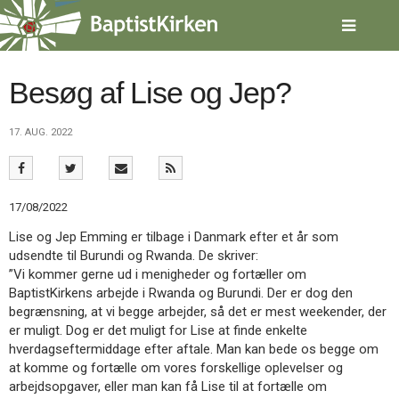
Spring
menu
over
og
gå
Besøg af Lise og Jep?
til
indhold
Vend
17. AUG. 2022
tilbage
til
forsiden
Gå
1.0:
Forside
17/08/2022
til
2.0:
Nyheder
vores
3.0:
Kalender
Lise og Jep Emming er tilbage i Danmark efter et år som
guide
4.0:
Inspiration
udsendte til Burundi og Rwanda. De skriver:
for
5.0:
Værktøjskassen
”Vi kommer gerne ud i menigheder og fortæller om
tilgængelighed
6.0:
Mission
BaptistKirkens arbejde i Rwanda og Burundi. Der er dog den
7.0:
Om
begrænsning, at vi begge arbejder, så det er mest weekender, der
BaptistKirken
er muligt. Dog er det muligt for Lise at finde enkelte
8.0:
Kontakt
hverdagseftermiddage efter aftale. Man kan bede os begge om
at komme og fortælle om vores forskellige oplevelser og
9.0:
Forside
arbejdsopgaver, eller man kan få Lise til at fortælle om
10.0:
Nyheder