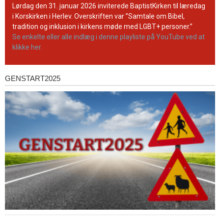
YouTube-
Lørdag den 31. januar 2026 inviterede BaptistKirken til læredag
kanal
i Korskirken i Herlev. Overskriften var ”Samtale om Bibel,
tradition og inklusion i kirkens møde med LGBT+ personer.”
Se enkelte eller alle indlæg i denne playliste på YouTube ved at
klikke her.
GENSTART2025
Genstart2025