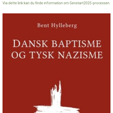
Via dette link kan du finde information om Genstart2025-processen.
Dansk
baptisme
og
tysk
nazisme