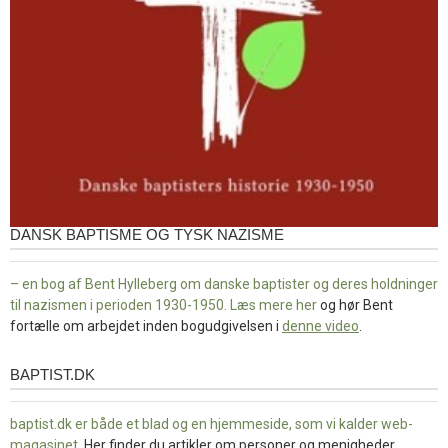
DANSK BAPTISME OG TYSK NAZISME
– en bog af Bent Hylleberg om danske baptister og deres holdninger
til nazismen i perioden 1930-1950. Læs mere
her
og hør Bent
fortælle om arbejdet inden bogudgivelsen i
denne video
.
BAPTIST.DK
baptist.dk
baptist.dk er både et blad og en
hjemmeside, som vi kalder web-
magasinet
. Her finder du artikler om personer og menigheder,