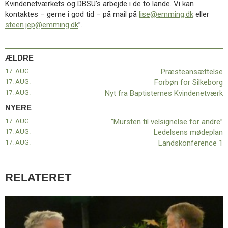
Kvindenetværkets og DBSU’s arbejde i de to lande. Vi kan
11.0:
Kalender
kontaktes – gerne i god tid – på mail på
lise@emming.dk
eller
12.0:
Inspiration
steen.jep@emming.dk
”.
13.0:
Værktøjskassen
14.0:
Mission
15.0:
Om
ÆLDRE
BaptistKirken
16.0:
Kontakt
17. AUG.
Præsteansættelse
17. AUG.
Forbøn for Silkeborg
Næste
17. AUG.
Nyt fra Baptisternes Kvindenetværk
indlæg:
”Mursten
NYERE
til
17. AUG.
”Mursten til velsignelse for andre”
velsignelse
17. AUG.
Ledelsens mødeplan
for
17. AUG.
Landskonference 1
andre”
Forrige
indlæg:
Præsteansættelse
RELATERET