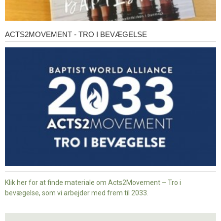
ACTS2MOVEMENT - TRO I BEVÆGELSE
Acts2Movement
-
Tro
i
bevægelse
Klik her for at finde materiale om Acts2Movement – Tro i
bevægelse, som vi arbejder med frem til 2033.
Nyt