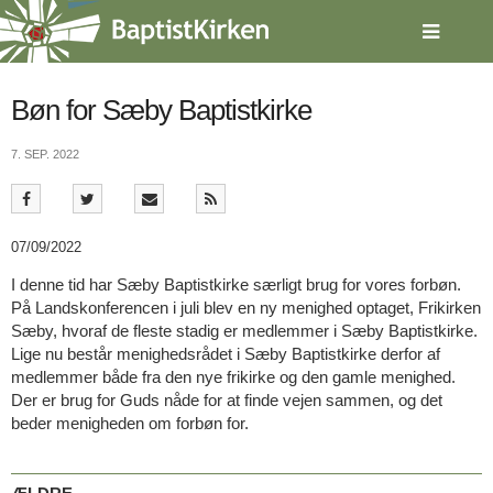
Spring
menu
over
og
gå
Bøn for Sæby Baptistkirke
til
indhold
Vend
7. SEP. 2022
tilbage
til
forsiden
Gå
1.0:
Forside
07/09/2022
til
2.0:
Nyheder
I denne tid har Sæby Baptistkirke særligt brug for vores forbøn.
vores
3.0:
Kalender
På Landskonferencen i juli blev en ny menighed optaget, Frikirken
guide
4.0:
Inspiration
Sæby, hvoraf de fleste stadig er medlemmer i Sæby Baptistkirke.
for
5.0:
Værktøjskassen
Lige nu består menighedsrådet i Sæby Baptistkirke derfor af
tilgængelighed
6.0:
Mission
medlemmer både fra den nye frikirke og den gamle menighed.
7.0:
Om
Der er brug for Guds nåde for at finde vejen sammen, og det
BaptistKirken
beder menigheden om forbøn for.
8.0:
Kontakt
9.0:
Forside
10.0:
Nyheder