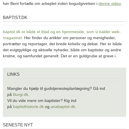
hør Bent fortælle om arbejdet inden bogudgivelsen i
denne video
.
BAPTIST.DK
baptist.dk
baptist.dk er både et blad og en
hjemmeside, som vi kalder web-
magasinet
. Her finder du artikler om personer og menigheder,
portrætter og reportager, det brede kirkeliv og debat. Her er både
det evigtgyldige og aktuelle nyheder, både om baptister og andre
kristne, og samfundet generelt. Det er en guldgrube at grave i.
Links
LINKS
Mangler du hjælp til gudstjenesteplanlægning? Gå ind
på
liturgi.dk
.
Vil du vide mere om baptister? Kig ind
på
baptisthistorie.dk
og
anabaptist.dk
.
SENESTE NYT
Seneste