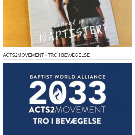
ACTS2MOVEMENT - TRO I BEVÆGELSE
Acts2Movement
-
Tro
i
bevægelse