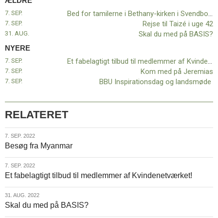
ÆLDRE
11.0:
Kalender
7. SEP.
Bed for tamilerne i Bethany-kirken i Svendborg
12.0:
Inspiration
7. SEP.
Rejse til Taizé i uge 42
13.0:
Værktøjskassen
31. AUG.
Skal du med på BASIS?
14.0:
Mission
15.0:
Om
NYERE
BaptistKirken
7. SEP.
Et fabelagtigt tilbud til medlemmer af Kvindenetværket!
16.0:
Kontakt
7. SEP.
Kom med på Jeremias
7. SEP.
BBU Inspirationsdag og landsmøde
Næste
indlæg:
Et
fabelagtigt
RELATERET
tilbud
til
7.
7. SEP. 2022
medlemmer
Besøg fra Myanmar
sep.
af
2022
Kvindenetværket!
Forrige
7.
7. SEP. 2022
indlæg:
Et fabelagtigt tilbud til medlemmer af Kvindenetværket!
sep.
Bed
2022
for
31.
31. AUG. 2022
tamilerne
Skal du med på BASIS?
aug.
i
2022