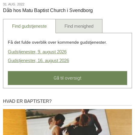
Bethany-
31.
31. AUG. 2022
Dåb hos Matu Baptist Church i Svendborg
kirken
aug.
i
2022
Svendborg
Find gudstjeneste
Find menighed
Få det fulde overblik over kommende gudstjenester.
Gudstjenester, 9. august 2026
Gudstjenester, 16. august 2026
Gå til oversigt
HVAD ER BAPTISTER?
Hvad
er
baptister?