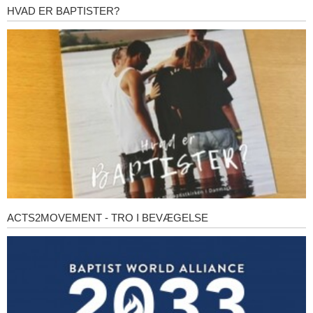
HVAD ER BAPTISTER?
Hvad
er
baptister?
ACTS2MOVEMENT - TRO I BEVÆGELSE
Acts2Movement
-
Tro
i
bevægelse