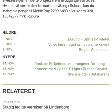
investeringerne i dette projekt frem til udgangen af 2019.
Hvis du vil støtte den fortsatte udvikling i Rubura, kan du
indbetale penge til MobilePay 2299 6483 eller konto 3201
10042879 mrk. Rubura
ÆLDRE
8. NOV.
Burundi - Børneaktiviteter
8. NOV.
Vil du lære noget om at plante kirker?
8. NOV.
Bogen 'Anabaptist'
NYERE
14. NOV.
Roskilde Folkebibliotek arrangerer foredrag om anabaptisterne
15. NOV.
Koncert med Gospel D’Light i Brande Baptistkirke
15. NOV.
Nye ansigter i Dutabarane
RELATERET
29.
29. JUN. 2022
Stadig ledige værelser på Lindenborg
jun.