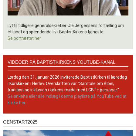
Lyt til tidligere generalsekretær Ole Jørgensens fortælling om
et langt og spændende liv i BaptistKirkens tjeneste.
Se portrættet her.
Videoer
VIDEOER PÅ BAPTISTKIRKENS YOUTUBE-KANAL
på
BaptistKirkens
YouTube-
Lørdag den 31. januar 2026 inviterede BaptistKirken til læredag
kanal
i Korskirken i Herlev. Overskriften var ”Samtale om Bibel,
tradition og inklusion i kirkens møde med LGBT+ personer.”
Se enkelte eller alle indlæg i denne playliste på YouTube ved at
klikke her.
GENSTART2025
Genstart2025