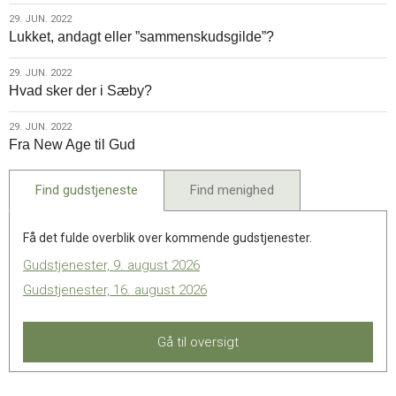
2022
29.
29. JUN. 2022
Lukket, andagt eller ”sammenskudsgilde”?
jun.
2022
29.
29. JUN. 2022
Hvad sker der i Sæby?
jun.
2022
29.
29. JUN. 2022
Fra New Age til Gud
jun.
2022
Find gudstjeneste
Find menighed
Få det fulde overblik over kommende gudstjenester.
Gudstjenester, 9. august 2026
Gudstjenester, 16. august 2026
Gå til oversigt