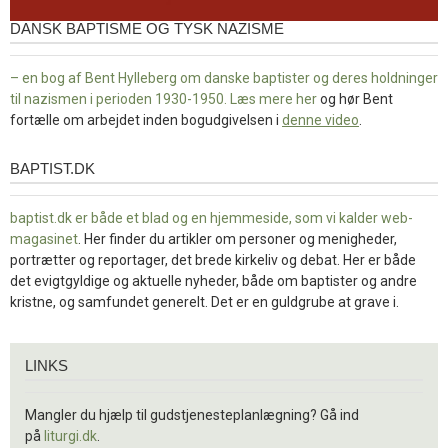
DANSK BAPTISME OG TYSK NAZISME
– en bog af Bent Hylleberg om danske baptister og deres holdninger
til nazismen i perioden 1930-1950. Læs mere
her
og hør Bent
fortælle om arbejdet inden bogudgivelsen i
denne video
.
BAPTIST.DK
baptist.dk
baptist.dk er både et blad og en
hjemmeside, som vi kalder web-
magasinet
. Her finder du artikler om personer og menigheder,
portrætter og reportager, det brede kirkeliv og debat. Her er både
det evigtgyldige og aktuelle nyheder, både om baptister og andre
kristne, og samfundet generelt. Det er en guldgrube at grave i.
Links
LINKS
Mangler du hjælp til gudstjenesteplanlægning? Gå ind
på
liturgi.dk
.