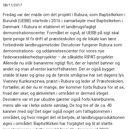
11.0:
Kalender
08/11/2017
12.0:
Inspiration
Fredag var der møde om det projekt i Rubura, som Baptistkirken i
13.0:
Værktøjskassen
Burundi (UEBB) startede i 2016 i samarbejde med Baptistkirken i
14.0:
Mission
Danmark. I Rubura er etableret et landbrugsfagligt
15.0:
Om
demonstrationscenter. Formålet er også, at UEBB på sigt skal
BaptistKirken
tjene penge til fx drift af præsteskolen og de lokale kan lære
16.0:
Kontakt
forbedrede landbrugsmetoder. Derudover fungerer Rubura som
Næste
demonstrations- og uddannelsescenter for vores nye
indlæg:
fødevaresikkerhedsprojekter – de såkaldte RIPAT-projekter.
Roskilde
Allerede nu står bananerne rigtigt flot, der er høstet bønner og
Folkebibliotek
andet og man afventer kartoffelhøsten. Der er også bygget
arrangerer
stalde til køer og grise og de første smågrise har set dagens lys.
foredrag
Vianney Kurikurazirwa, præst i Rubura og leder af Præsteskolen,
om
fortæller, at der nu er mange, der kommer forbi Rubura for at se,
anabaptisterne
Forrige
hvad der sker, og aktiviteten i området er dermed steget.
indlæg:
Desværre var et par ubudne gæster også forbi kaninburene,
Burundi
mens alle var i kirke sidste søndag. De tog tre af de ca. 40
–
kaniner med sig! Det siger også noget om fattigdommen i
Børneaktiviteter
området, og hvor meget det vil betyde, at landbrugsproduktionen
øges i området. BaptistKirken har forpligtet sig til at støtte