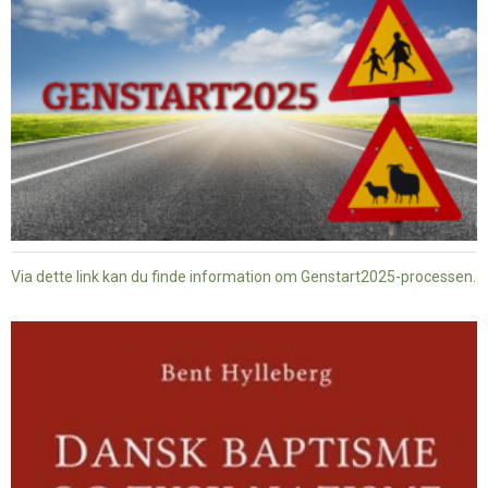
Via dette link kan du finde information om Genstart2025-processen.
Dansk
baptisme
og
tysk
nazisme