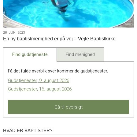
28.
28. JUN. 2023
En ny baptistmenighed er på vej – Vejle Baptistkirke
jun.
2023
Find gudstjeneste
Find menighed
Få det fulde overblik over kommende gudstjenester.
Gudstjenester, 9. august 2026
Gudstjenester, 16. august 2026
Gå til oversigt
HVAD ER BAPTISTER?
Hvad