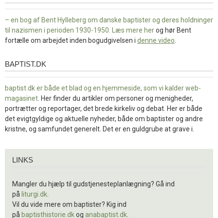
– en bog af Bent Hylleberg om danske baptister og deres holdninger
til nazismen i perioden 1930-1950. Læs mere
her
og hør Bent
fortælle om arbejdet inden bogudgivelsen i
denne video
.
BAPTIST.DK
baptist.dk
baptist.dk er både et blad og en
hjemmeside, som vi kalder web-
magasinet
. Her finder du artikler om personer og menigheder,
portrætter og reportager, det brede kirkeliv og debat. Her er både
det evigtgyldige og aktuelle nyheder, både om baptister og andre
kristne, og samfundet generelt. Det er en guldgrube at grave i.
Links
LINKS
Mangler du hjælp til gudstjenesteplanlægning? Gå ind
på
liturgi.dk
.
Vil du vide mere om baptister? Kig ind
på
baptisthistorie.dk
og
anabaptist.dk
.