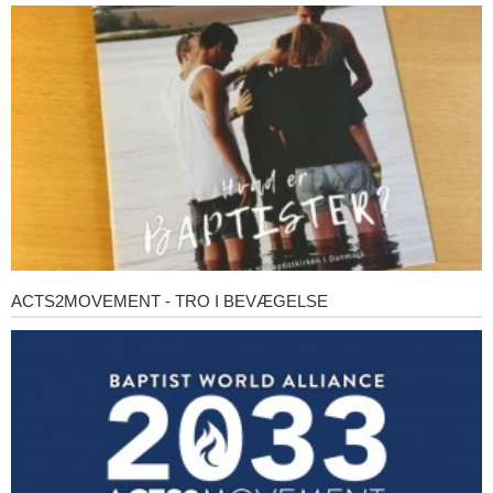
er
baptister?
ACTS2MOVEMENT - TRO I BEVÆGELSE
Acts2Movement
-
Tro
i
bevægelse