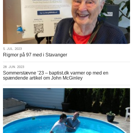
5.
5. JUL. 2023
Rigmor på 97 med i Stavanger
jul.
2023
28.
28. JUN. 2023
Sommerstævne ’23 – baptist.dk varmer op med en
jun.
spændende artikel om John McGinley
2023