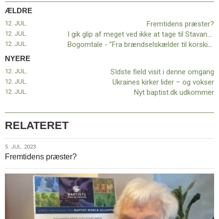
11.0:
Kalender
ÆLDRE
12.0:
Inspiration
12. JUL.
Fremtidens præster?
13.0:
Værktøjskassen
12. JUL.
I gik glip af meget ved ikke at tage til Stavanger
14.0:
Mission
12. JUL.
Bogomtale - ”Fra brændselskælder til korskirke”
15.0:
Om
BaptistKirken
NYERE
16.0:
Kontakt
12. JUL.
SIdste field visit i denne omgang
12. JUL.
Ukraines kirker lider – og vokser
Næste
12. JUL.
Nyt baptist.dk udkommer
indlæg:
SIdste
field
visit
RELATERET
i
denne
5.
5. JUL. 2023
omgang
Forrige
Fremtidens præster?
jul.
indlæg:
2023
Fremtidens
præster?