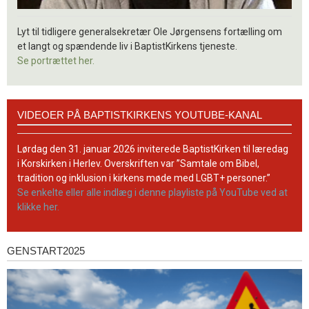
Lyt til tidligere generalsekretær Ole Jørgensens fortælling om
et langt og spændende liv i BaptistKirkens tjeneste.
Se portrættet her.
Videoer
VIDEOER PÅ BAPTISTKIRKENS YOUTUBE-KANAL
på
BaptistKirkens
YouTube-
Lørdag den 31. januar 2026 inviterede BaptistKirken til læredag
kanal
i Korskirken i Herlev. Overskriften var ”Samtale om Bibel,
tradition og inklusion i kirkens møde med LGBT+ personer.”
Se enkelte eller alle indlæg i denne playliste på YouTube ved at
klikke her.
GENSTART2025
Genstart2025