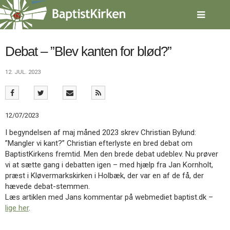
Spring
menu
over
og
gå
Debat – ”Blev kanten for blød?”
til
indhold
Vend
12. JUL. 2023
tilbage
til
forsiden
Gå
1.0:
Forside
12/07/2023
til
2.0:
Nyheder
I begyndelsen af maj måned 2023 skrev Christian Bylund:
vores
3.0:
Kalender
”Mangler vi kant?” Christian efterlyste en bred debat om
guide
4.0:
Inspiration
BaptistKirkens fremtid. Men den brede debat udeblev. Nu prøver
for
5.0:
Værktøjskassen
vi at sætte gang i debatten igen – med hjælp fra Jan Kornholt,
tilgængelighed
6.0:
Mission
præst i Kløvermarkskirken i Holbæk, der var en af de få, der
7.0:
Om
hævede debat-stemmen.
BaptistKirken
Læs artiklen med Jans kommentar på webmediet baptist.dk –
8.0:
Kontakt
lige her
.
9.0:
Forside
10.0:
Nyheder