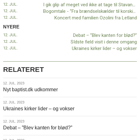
11.0:
Kalender
12. JUL.
I gik glip af meget ved ikke at tage til Stavanger
12.0:
Inspiration
12. JUL.
Bogomtale - ”Fra brændselskælder til korskirke”
13.0:
Værktøjskassen
12. JUL.
Koncert med familien Ozolini fra Letland
14.0:
Mission
NYERE
15.0:
Om
12. JUL.
Debat – ”Blev kanten for blød?”
BaptistKirken
12. JUL.
SIdste field visit i denne omgang
16.0:
Kontakt
12. JUL.
Ukraines kirker lider – og vokser
Næste
indlæg:
Debat
RELATERET
–
”Blev
12.
12. JUL. 2023
kanten
Nyt baptist.dk udkommer
jul.
for
2023
blød?”
Forrige
12.
12. JUL. 2023
indlæg:
Ukraines kirker lider – og vokser
jul.
I
2023
gik
12.
12. JUL. 2023
glip
Debat – ”Blev kanten for blød?”
jul.
af
2023
meget