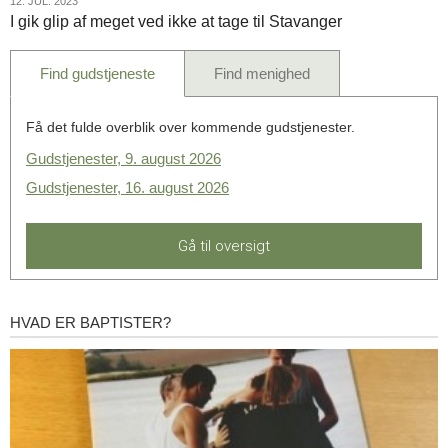
12.
12. JUL. 2023
ved
I gik glip af meget ved ikke at tage til Stavanger
jul.
ikke
2023
at
Find gudstjeneste
Find menighed
tage
til
Stavanger
Få det fulde overblik over kommende gudstjenester.
Gudstjenester, 9. august 2026
Gudstjenester, 16. august 2026
Gå til oversigt
HVAD ER BAPTISTER?
Hvad
er
baptister?