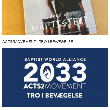
ACTS2MOVEMENT - TRO I BEVÆGELSE
Acts2Movement
-
Tro
i
bevægelse