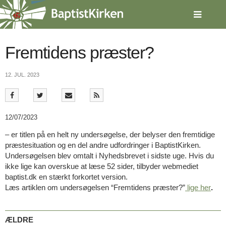
Spring
menu
over
og
gå
Fremtidens præster?
til
indhold
Vend
12. JUL. 2023
tilbage
til
forsiden
Gå
1.0:
Forside
12/07/2023
til
2.0:
Nyheder
vores
3.0:
Kalender
– er titlen på en helt ny undersøgelse, der belyser den fremtidige
guide
4.0:
Inspiration
præstesituation og en del andre udfordringer i BaptistKirken.
for
5.0:
Værktøjskassen
Undersøgelsen blev omtalt i Nyhedsbrevet i sidste uge. Hvis du
tilgængelighed
6.0:
Mission
ikke lige kan overskue at læse 52 sider, tilbyder webmediet
7.0:
Om
baptist.dk en stærkt forkortet version.
BaptistKirken
Læs artiklen om undersøgelsen “Fremtidens præster?”
lige her
.
8.0:
Kontakt
9.0:
Forside
ÆLDRE
10.0:
Nyheder