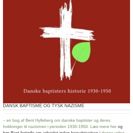
DANSK BAPTISME OG TYSK NAZISME
– en bog af Bent Hylleberg om danske baptister og deres
holdninger til nazismen i perioden 1930-1950. Læs mere
her
og
hør Bent fortælle om arbejdet inden bogudgivelsen i
denne video
.