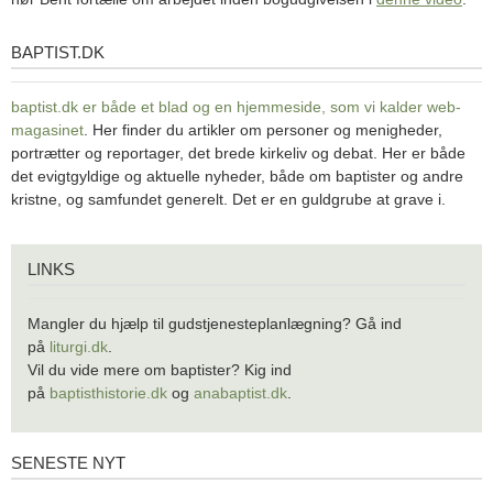
BAPTIST.DK
baptist.dk
baptist.dk er både et blad og en
hjemmeside, som vi kalder web-
magasinet
. Her finder du artikler om personer og menigheder,
portrætter og reportager, det brede kirkeliv og debat. Her er både
det evigtgyldige og aktuelle nyheder, både om baptister og andre
kristne, og samfundet generelt. Det er en guldgrube at grave i.
Links
LINKS
Mangler du hjælp til gudstjenesteplanlægning? Gå ind
på
liturgi.dk
.
Vil du vide mere om baptister? Kig ind
på
baptisthistorie.dk
og
anabaptist.dk
.
SENESTE NYT
Seneste
nyt