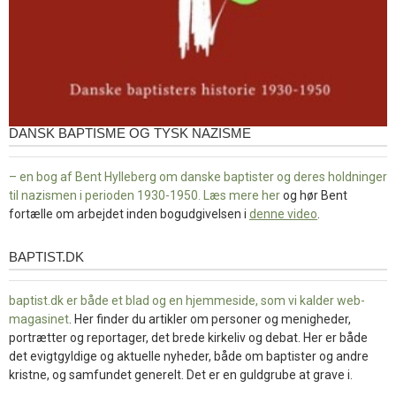
DANSK BAPTISME OG TYSK NAZISME
– en bog af Bent Hylleberg om danske baptister og deres holdninger
til nazismen i perioden 1930-1950. Læs mere
her
og hør Bent
fortælle om arbejdet inden bogudgivelsen i
denne video
.
BAPTIST.DK
baptist.dk
baptist.dk er både et blad og en
hjemmeside, som vi kalder web-
magasinet
. Her finder du artikler om personer og menigheder,
portrætter og reportager, det brede kirkeliv og debat. Her er både
det evigtgyldige og aktuelle nyheder, både om baptister og andre
kristne, og samfundet generelt. Det er en guldgrube at grave i.