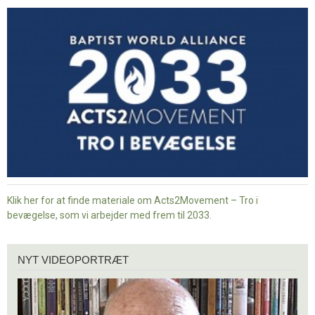
-
Tro
i
bevægelse
Klik her for at finde materiale om Acts2Movement – Tro i
bevægelse, som vi arbejder med frem til 2033.
Nyt
NYT VIDEOPORTRÆT
videoportræt