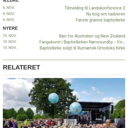
ÆLDRE
11.0:
Kalender
6. NOV.
Tilmelding til Landskonference 2
12.0:
Inspiration
6. NOV.
Ny bog om nadveren
13.0:
Værktøjskassen
6. NOV.
Første grønne baptistkirke
14.0:
Mission
15.0:
Om
NYERE
BaptistKirken
13. NOV.
Bøn for Australien og New Zealand
16.0:
Kontakt
13. NOV.
Fangekoret i Baptistkirken Nørresundby - Vodskov
13. NOV.
Baptistkirke solgt til Rumænsk Ortodoks Kirke
Næste
indlæg:
Bøn
for
RELATERET
Australien
og
New
Zealand
Forrige
indlæg:
Tilmelding
til
Landskonference
2