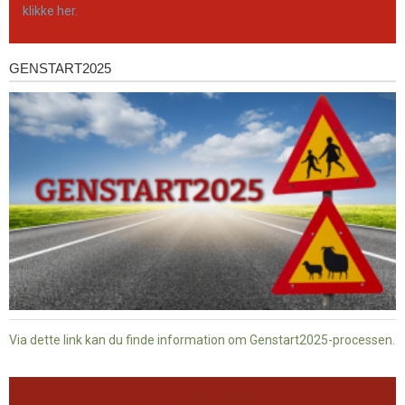
klikke her.
GENSTART2025
Genstart2025
Via dette link kan du finde information om Genstart2025-processen.
Dansk
baptisme