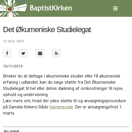
Spring
menu
over
og
gå
Det Økumeniske Studielegat
til
indhold
Vend
13. NOV. 2019
tilbage
til
forsiden
Gå
1.0:
Forside
13/11/2019
til
2.0:
Nyheder
Ønsker du at deltage i økumeniske studier eller få økumenisk
vores
3.0:
Kalender
erfaring i udlandet, kan du søge støtte fra Det Økumeniske
guide
4.0:
Inspiration
Studielegat til hel eller delvis dækning af omkostninger til rejse,
for
5.0:
Værktøjskassen
ophold og undervisning.
tilgængelighed
6.0:
Mission
Læs mere om, hvad der ydes støtte til og ansøgningsprocedure
7.0:
Om
på Danske Kirkers Råds
hjemmeside
. Der er ansøgningsfrist 1.
BaptistKirken
marts.
8.0:
Kontakt
9.0:
Forside
10.0:
Nyheder