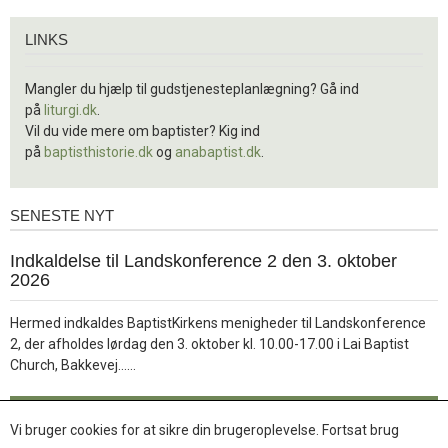
Links
LINKS
Mangler du hjælp til gudstjenesteplanlægning? Gå ind
på
liturgi.dk
.
Vil du vide mere om baptister? Kig ind
på
baptisthistorie.dk
og
anabaptist.dk
.
SENESTE NYT
Seneste
nyt
1.
Indkaldelse til Landskonference 2 den 3. oktober
jul.
2026
2026
Hermed indkaldes BaptistKirkens menigheder til Landskonference
2, der afholdes lørdag den 3. oktober kl. 10.00-17.00 i Lai Baptist
Læs
Church, Bakkevej……
mere
Læs mere
Vi bruger cookies for at sikre din brugeroplevelse. Fortsat brug