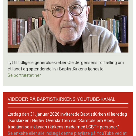
Lyt til tidligere generalsekretær Ole Jørgensens fortælling om
et langt og spændende liv i BaptistKirkens tjeneste.
Se portrættet her.
Videoer
VIDEOER PÅ BAPTISTKIRKENS YOUTUBE-KANAL
på
BaptistKirkens
YouTube-
Lørdag den 31. januar 2026 inviterede BaptistKirken til læredag
kanal
i Korskirken i Herlev. Overskriften var ”Samtale om Bibel,
tradition og inklusion i kirkens møde med LGBT+ personer.”
Se enkelte eller alle indlæg i denne playliste på YouTube ved at