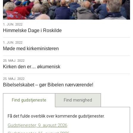
1.
1. JUN. 2022
Himmelske Dage i Roskilde
jun.
2022
1.
1. JUN. 2022
Møde med kirkeministeren
jun.
2022
25.
25. MAJ. 2022
Kirken den er… økumenisk
maj.
2022
25.
25. MAJ. 2022
Bibelselskabet – gør Bibelen nærværende!
maj.
2022
Find gudstjeneste
Find menighed
Få det fulde overblik over kommende gudstjenester.
Gudstjenester, 9. august 2026