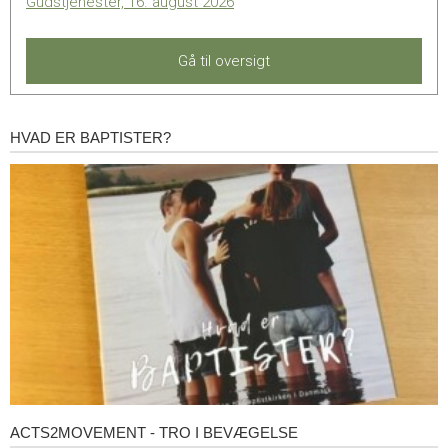
Gudstjenester, 16. august 2026
Gå til oversigt
HVAD ER BAPTISTER?
Hvad
er
baptister?
ACTS2MOVEMENT - TRO I BEVÆGELSE
Acts2Movement