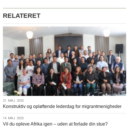
for
migrantmenigheder
RELATERET
21.
21. MAJ. 2025
Konstruktiv og opløftende lederdag for migrantmenigheder
maj.
2025
14.
14. MAJ. 2025
Vil du opleve Afrika igen – uden at forlade din stue?
maj.