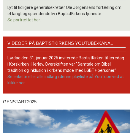
Lyt til tidligere generalsekretær Ole Jørgensens fortælling om
et langt og spændende liv i BaptistKirkens tjeneste.
Se portrættet her.
Videoer
VIDEOER PÅ BAPTISTKIRKENS YOUTUBE-KANAL
på
BaptistKirkens
YouTube-
Lørdag den 31. januar 2026 inviterede BaptistKirken til læredag
kanal
i Korskirken i Herlev. Overskriften var ”Samtale om Bibel,
tradition og inklusion i kirkens møde med LGBT+ personer.”
Se enkelte eller alle indlæg i denne playliste på YouTube ved at
klikke her.
GENSTART2025
Genstart2025