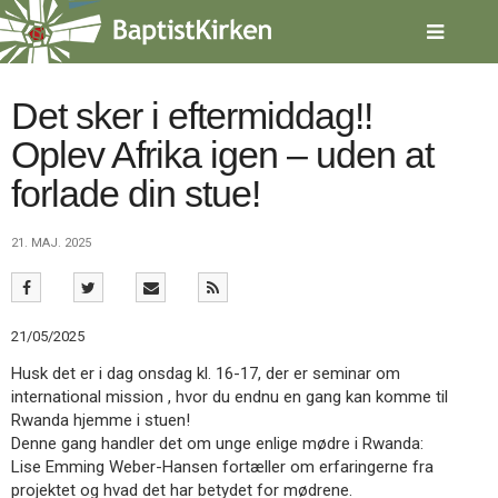
Spring
menu
over
og
gå
Det sker i eftermiddag!!
til
Oplev Afrika igen – uden at
indhold
Vend
tilbage
forlade din stue!
til
forsiden
Gå
1.0:
Forside
21. MAJ. 2025
til
2.0:
Nyheder
vores
3.0:
Kalender
guide
4.0:
Inspiration
for
5.0:
Værktøjskassen
21/05/2025
tilgængelighed
6.0:
Mission
Husk det er i dag onsdag kl. 16-17, der er seminar om
7.0:
Om
international mission , hvor du endnu en gang kan komme til
BaptistKirken
Rwanda hjemme i stuen!
8.0:
Kontakt
Denne gang handler det om unge enlige mødre i Rwanda:
9.0:
Forside
Lise Emming Weber-Hansen fortæller om erfaringerne fra
10.0:
Nyheder
projektet og hvad det har betydet for mødrene.