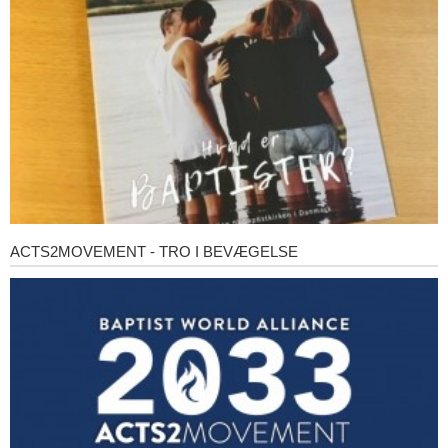
baptister?
ACTS2MOVEMENT - TRO I BEVÆGELSE
Acts2Movement
-
Tro
i
bevægelse