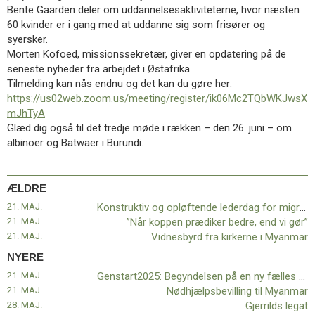
11.0:
Kalender
Bente Gaarden deler om uddannelsesaktiviteterne, hvor næsten
12.0:
Inspiration
60 kvinder er i gang med at uddanne sig som frisører og
13.0:
Værktøjskassen
syersker.
14.0:
Mission
Morten Kofoed, missionssekretær, giver en opdatering på de
15.0:
Om
seneste nyheder fra arbejdet i Østafrika.
BaptistKirken
Tilmelding kan nås endnu og det kan du gøre her:
16.0:
Kontakt
https://us02web.zoom.us/meeting/register/ik06Mc2TQbWKJwsX
mJhTyA
Næste
Glæd dig også til det tredje møde i rækken – den 26. juni – om
indlæg:
albinoer og Batwaer i Burundi.
Genstart2025:
Begyndelsen
på
ÆLDRE
en
ny
21. MAJ.
Konstruktiv og opløftende lederdag for migrantmenigheder
fælles
21. MAJ.
”Når koppen prædiker bedre, end vi gør”
vej
21. MAJ.
Forrige
Vidnesbyrd fra kirkerne i Myanmar
indlæg:
NYERE
Konstruktiv
21. MAJ.
Genstart2025: Begyndelsen på en ny fælles vej
og
21. MAJ.
Nødhjælpsbevilling til Myanmar
opløftende
28. MAJ.
Gjerrilds legat
lederdag