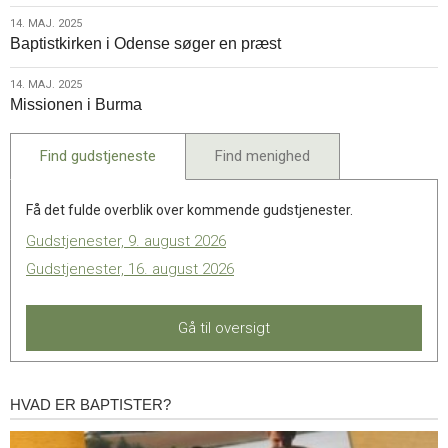
2025
14.
14. MAJ. 2025
Baptistkirken i Odense søger en præst
maj.
2025
14.
14. MAJ. 2025
Missionen i Burma
maj.
2025
Find gudstjeneste
Find menighed
Få det fulde overblik over kommende gudstjenester.
Gudstjenester, 9. august 2026
Gudstjenester, 16. august 2026
Gå til oversigt
HVAD ER BAPTISTER?
Hvad
er