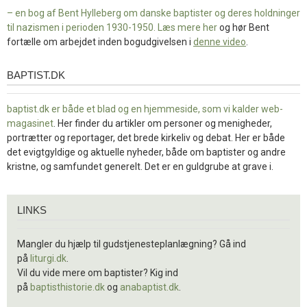
– en bog af Bent Hylleberg om danske baptister og deres holdninger
til nazismen i perioden 1930-1950. Læs mere
her
og hør Bent
fortælle om arbejdet inden bogudgivelsen i
denne video
.
BAPTIST.DK
baptist.dk
baptist.dk er både et blad og en
hjemmeside, som vi kalder web-
magasinet
. Her finder du artikler om personer og menigheder,
portrætter og reportager, det brede kirkeliv og debat. Her er både
det evigtgyldige og aktuelle nyheder, både om baptister og andre
kristne, og samfundet generelt. Det er en guldgrube at grave i.
Links
LINKS
Mangler du hjælp til gudstjenesteplanlægning? Gå ind
på
liturgi.dk
.
Vil du vide mere om baptister? Kig ind
på
baptisthistorie.dk
og
anabaptist.dk
.