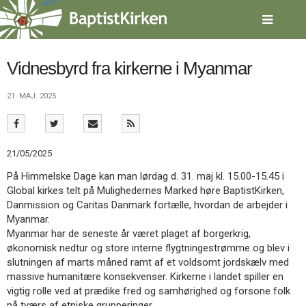
Spring
menu
over
og
gå
Vidnesbyrd fra kirkerne i Myanmar
til
indhold
Vend
21. MAJ. 2025
tilbage
til
forsiden
Gå
1.0:
Forside
21/05/2025
til
2.0:
Nyheder
På Himmelske Dage kan man lørdag d. 31. maj kl. 15.00-15.45 i
vores
3.0:
Kalender
Global kirkes telt på Mulighedernes Marked høre BaptistKirken,
guide
4.0:
Inspiration
Danmission og Caritas Danmark fortælle, hvordan de arbejder i
for
5.0:
Værktøjskassen
Myanmar.
tilgængelighed
6.0:
Mission
Myanmar har de seneste år været plaget af borgerkrig,
7.0:
Om
økonomisk nedtur og store interne flygtningestrømme og blev i
BaptistKirken
slutningen af marts måned ramt af et voldsomt jordskælv med
8.0:
Kontakt
massive humanitære konsekvenser. Kirkerne i landet spiller en
9.0:
Forside
vigtig rolle ved at prædike fred og samhørighed og forsone folk
10.0:
Nyheder
på tværs af etniske grupperinger.