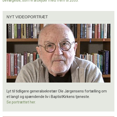
bevægelse, som vi arbejder med frem til 2033.
Nyt
NYT VIDEOPORTRÆT
videoportræt
Lyt til tidligere generalsekretær Ole Jørgensens fortælling om
et langt og spændende liv i BaptistKirkens tjeneste.
Se portrættet her.