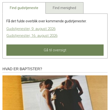
2025
Find gudstjeneste
Find menighed
Få det fulde overblik over kommende gudstjenester.
Gudstjenester, 9. august 2026
Gudstjenester, 16. august 2026
Gå til oversigt
HVAD ER BAPTISTER?
Hvad
er
baptister?