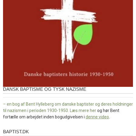
DANSK BAPTISME OG TYSK NAZISME
– en bog af Bent Hylleberg om danske baptister og deres holdninger
til nazismen i perioden 1930-1950. Læs mere
her
og hør Bent
fortælle om arbejdet inden bogudgivelsen i
denne video
.
BAPTIST.DK
baptist.dk