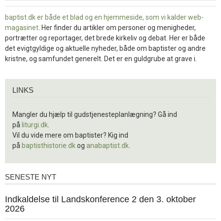
baptist.dk er både et blad og en
hjemmeside, som vi kalder web-
magasinet
. Her finder du artikler om personer og menigheder,
portrætter og reportager, det brede kirkeliv og debat. Her er både
det evigtgyldige og aktuelle nyheder, både om baptister og andre
kristne, og samfundet generelt. Det er en guldgrube at grave i.
Links
LINKS
Mangler du hjælp til gudstjenesteplanlægning? Gå ind
på
liturgi.dk
.
Vil du vide mere om baptister? Kig ind
på
baptisthistorie.dk
og
anabaptist.dk
.
SENESTE NYT
Seneste
nyt
1.
Indkaldelse til Landskonference 2 den 3. oktober
jul.
2026
2026