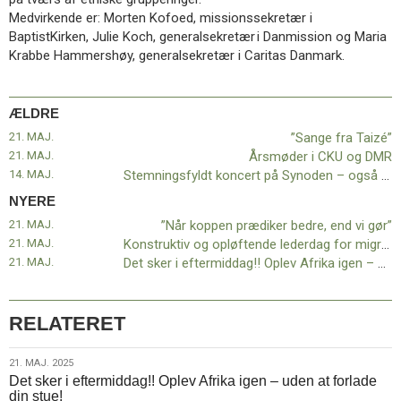
11.0:
Kalender
Medvirkende er: Morten Kofoed, missionssekretær i
12.0:
Inspiration
BaptistKirken, Julie Koch, generalsekretær i Danmission og Maria
13.0:
Værktøjskassen
Krabbe Hammershøy, generalsekretær i Caritas Danmark.
14.0:
Mission
15.0:
Om
BaptistKirken
ÆLDRE
16.0:
Kontakt
21. MAJ.
”Sange fra Taizé”
Næste
21. MAJ.
Årsmøder i CKU og DMR
indlæg:
14. MAJ.
Stemningsfyldt koncert på Synoden – også for dem, der ikke deltager i synoden
”Når
NYERE
koppen
21. MAJ.
”Når koppen prædiker bedre, end vi gør”
prædiker
21. MAJ.
Konstruktiv og opløftende lederdag for migrantmenigheder
bedre,
21. MAJ.
Det sker i eftermiddag!! Oplev Afrika igen – uden at forlade din stue!
end
vi
gør”
Forrige
indlæg:
RELATERET
”Sange
fra
21.
21. MAJ. 2025
Taizé”
Det sker i eftermiddag!! Oplev Afrika igen – uden at forlade
maj.
din stue!