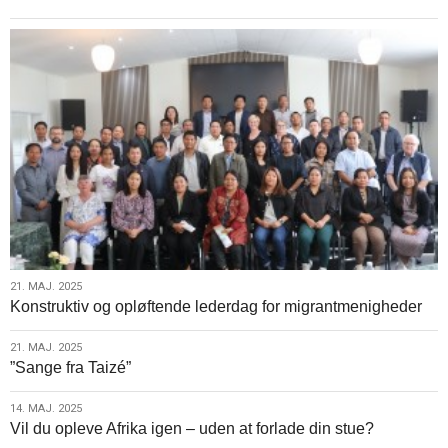
2025
21.
21. MAJ. 2025
Konstruktiv og opløftende lederdag for migrantmenigheder
maj.
2025
21.
21. MAJ. 2025
”Sange fra Taizé”
maj.
2025
14.
14. MAJ. 2025
Vil du opleve Afrika igen – uden at forlade din stue?
maj.