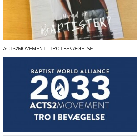
ACTS2MOVEMENT - TRO I BEVÆGELSE
Acts2Movement
-
Tro
i
bevægelse