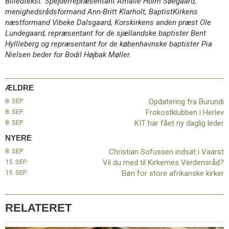
Billedtekst: Spejderrepræsentant Amalie Holm Søegaard,
menighedsrådsformand Ann-Britt Klarholt, BaptistKirkens
næstformand Vibeke Dalsgaard, Korskirkens anden præst Ole
Lundegaard, repræsentant for de sjællandske baptister Bent
Hyllleberg og repræsentant for de københavnske baptister Pia
Nielsen beder for Bodil Højbak Møller.
ÆLDRE
8. SEP.
Opdatering fra Burundi
8. SEP.
Frokostklubben i Herlev
8. SEP.
KIT har fået ny daglig leder
NYERE
8. SEP.
Christian Sofussen indsat i Vaarst
15. SEP.
Vil du med til Kirkernes Verdensråd?
15. SEP.
Bøn for store afrikanske kirker
RELATERET