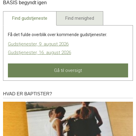
BASIS begyndt igen
okt.
2022
Find gudstjeneste
Find menighed
Få det fulde overblik over kommende gudstjenester.
Gudstjenester, 9. august 2026
Gudstjenester, 16. august 2026
Gå til oversigt
HVAD ER BAPTISTER?
Hvad
er
baptister?