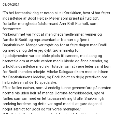
11.0:
Kalender
08/09/2021
12.0:
Inspiration
”En hel fantastisk dag er netop slut i Korskirken, hvor vi har fejret
13.0:
Værktøjskassen
indsættelse af Bodil Højbak Møller som præst på fuld tid”,
14.0:
Mission
fortæller menighedsrådsformand Ann-Britt Klarholt, som
15.0:
Om
fortsætter:
BaptistKirken
”Kirkerummet var fyldt af menighedsmedlemmer, venner og
16.0:
Kontakt
familie til Bodil, og repræsentanter fra nær og fjern i
Næste
BaptistKirken. Mange var mødt op for at fejre dagen med Bodil
indlæg:
og med os, og det er jeg dybt taknemmelig for.
Christian
I gudstjenesten var der både plads til børnene, med sang og
Sofussen
børnetale om at møde verden med lukkede og åbne hænder, og
indsat
vi holdt indsættelse med skriftsteder om at være leder samt bøn
i
for Bodil i hendes arbejde. Vibeke Dalsgaard kom med en hilsen
Vaarst
Forrige
fra BaptistKirkens ledelse, og Bodil holdt en dejlig prædiken om
indlæg:
helbredelsen af de 10 spedalske.
Opdatering
Efter fælles nadver, som vi endelig kunne gennemføre på næsten
fra
normal vis uden helt så mange Corona-forholdsregler, nød vi
Burundi
fælles samvær med en let tapasanretning til alle. Snakken gik
omkring bordene, og dette var også med til at gøre dagen til
noget særligt for Bodil og for vores menighed.”