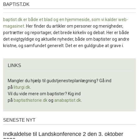
BAPTIST.DK
baptist.dk
baptist.dk er både et blad og en
hjemmeside, som vi kalder web-
magasinet
. Her finder du artikler om personer og menigheder,
portrætter og reportager, det brede kirkeliv og debat. Her er både
det evigtgyldige og aktuelle nyheder, både om baptister og andre
kristne, og samfundet generelt. Det er en guldgrube at grave i.
Links
LINKS
Mangler du hjælp til gudstjenesteplanlægning? Gå ind
på
liturgi.dk
.
Vil du vide mere om baptister? Kig ind
på
baptisthistorie.dk
og
anabaptist.dk
.
SENESTE NYT
Seneste
nyt
1.
Indkaldelse til Landskonference 2 den 3. oktober
jul.