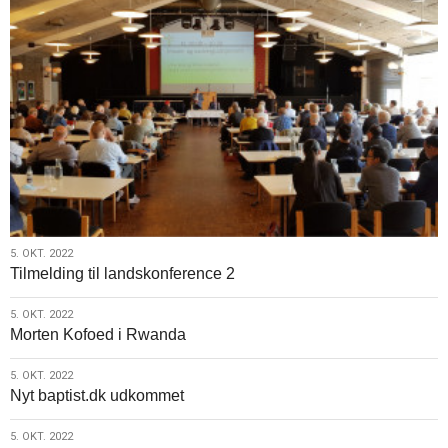
5.
5. OKT. 2022
Tilmelding til landskonference 2
okt.
2022
5.
5. OKT. 2022
Morten Kofoed i Rwanda
okt.
2022
5.
5. OKT. 2022
Nyt baptist.dk udkommet
okt.
2022
5.
5. OKT. 2022