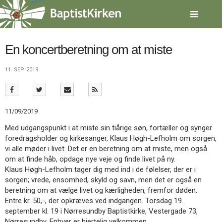
Spring
menu
over
og
gå
En koncertberetning om at miste
til
indhold
Vend
11. SEP. 2019
tilbage
til
forsiden
Gå
1.0:
Forside
11/09/2019
til
2.0:
Nyheder
Med udgangspunkt i at miste sin tiårige søn, fortæller og synger
vores
3.0:
Kalender
foredragsholder og kirkesanger, Klaus Høgh-Lefholm om sorgen,
guide
4.0:
Inspiration
vi alle møder i livet. Det er en beretning om at miste, men også
for
5.0:
Værktøjskassen
om at finde håb, opdage nye veje og finde livet på ny.
tilgængelighed
6.0:
Mission
Klaus Høgh-Lefholm tager dig med ind i de følelser, der er i
7.0:
Om
sorgen; vrede, ensomhed, skyld og savn, men det er også en
BaptistKirken
beretning om at vælge livet og kærligheden, fremfor døden.
8.0:
Kontakt
Entre kr. 50,-, der opkræves ved indgangen. Torsdag 19.
9.0:
Forside
september kl. 19 i Nørresundby Baptistkirke, Vestergade 73,
10.0:
Nyheder
Nørresundby. Enhver er hjertelig velkommen.