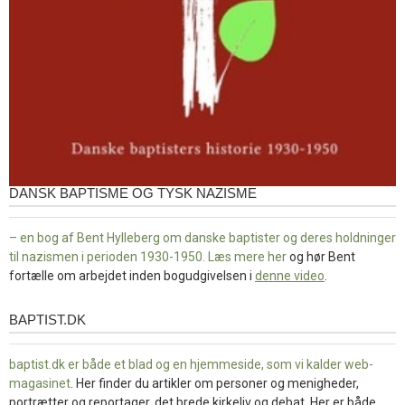
DANSK BAPTISME OG TYSK NAZISME
– en bog af Bent Hylleberg om danske baptister og deres holdninger
til nazismen i perioden 1930-1950. Læs mere
her
og hør Bent
fortælle om arbejdet inden bogudgivelsen i
denne video
.
BAPTIST.DK
baptist.dk
baptist.dk er både et blad og en
hjemmeside, som vi kalder web-
magasinet
. Her finder du artikler om personer og menigheder,
portrætter og reportager, det brede kirkeliv og debat. Her er både