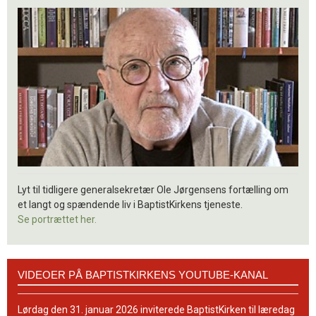
Lyt til tidligere generalsekretær Ole Jørgensens fortælling om
et langt og spændende liv i BaptistKirkens tjeneste.
Se portrættet her.
Videoer
VIDEOER PÅ BAPTISTKIRKENS YOUTUBE-KANAL
på
BaptistKirkens
YouTube-
Lørdag den 31. januar 2026 inviterede BaptistKirken til læredag