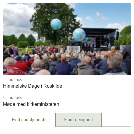
2022
1.
1. JUN. 2022
Himmelske Dage i Roskilde
jun.
2022
1.
1. JUN. 2022
Møde med kirkeministeren
jun.
2022
Find gudstjeneste
Find menighed