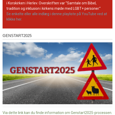
kanal
i Korskirken i Herlev. Overskriften var ”Samtale om Bibel,
tradition og inklusion i kirkens møde med LGBT+ personer.”
Se enkelte eller alle indlæg i denne playliste på YouTube ved at
klikke her.
GENSTART2025
Genstart2025
Via dette link kan du finde information om Genstart2025-processen.