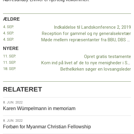
11.0:
Kalender
12.0:
Inspiration
13.0:
Værktøjskassen
ÆLDRE
14.0:
Mission
4. SEP.
Indkaldelse til Landskonference 2, 2019
15.0:
Om
4. SEP.
Reception for gammel og ny generalsekretær
BaptistKirken
4. SEP.
Møde mellem repræsentanter fra BBU, DBS og BaptistKirkens ledelse
16.0:
Kontakt
NYERE
Næste
11. SEP.
Opret gratis testamente
indlæg:
11. SEP.
Kom ind på livet af de to nye menigheder i Svendborg
Opret
18. SEP.
Bethelkirken søger en lovsangsleder
gratis
testamente
Forrige
indlæg:
Indkaldelse
RELATERET
til
Landskonference
8.
8. JUN. 2022
2,
Karen Wümpelmann in memoriam
jun.
2019
2022
8.
8. JUN. 2022
Forbøn for Myanmar Christian Fellowship
jun.