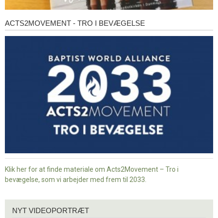
ACTS2MOVEMENT - TRO I BEVÆGELSE
Acts2Movement
-
Tro
i
bevægelse
Klik her for at finde materiale om Acts2Movement – Tro i
bevægelse, som vi arbejder med frem til 2033.
Nyt
NYT VIDEOPORTRÆT
videoportræt