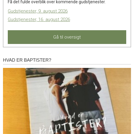
Få det fulde overblik over kommende gudstjenester.
Gudstjenester, 9. august 2026
Gudstjenester, 16. august 2026
Gå til oversigt
HVAD ER BAPTISTER?
Hvad
er
baptister?