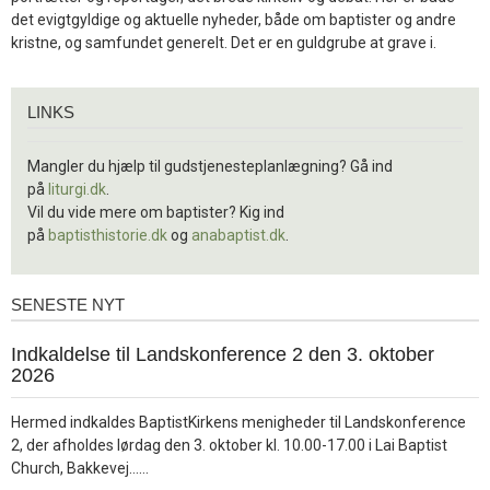
det evigtgyldige og aktuelle nyheder, både om baptister og andre
kristne, og samfundet generelt. Det er en guldgrube at grave i.
Links
LINKS
Mangler du hjælp til gudstjenesteplanlægning? Gå ind
på
liturgi.dk
.
Vil du vide mere om baptister? Kig ind
på
baptisthistorie.dk
og
anabaptist.dk
.
SENESTE NYT
Seneste
nyt
1.
Indkaldelse til Landskonference 2 den 3. oktober
jul.
2026
2026
Hermed indkaldes BaptistKirkens menigheder til Landskonference
2, der afholdes lørdag den 3. oktober kl. 10.00-17.00 i Lai Baptist
Læs
Church, Bakkevej……
mere