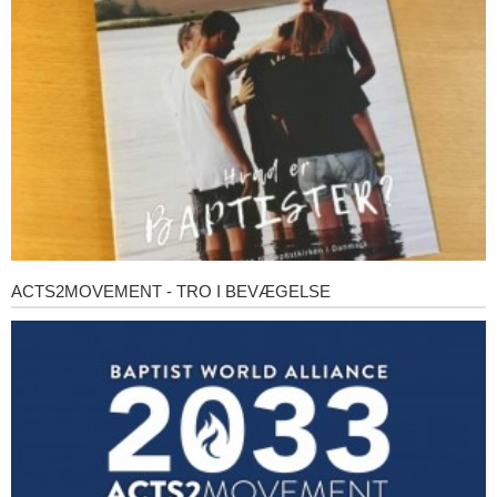
baptister?
ACTS2MOVEMENT - TRO I BEVÆGELSE
Acts2Movement
-
Tro
i
bevægelse