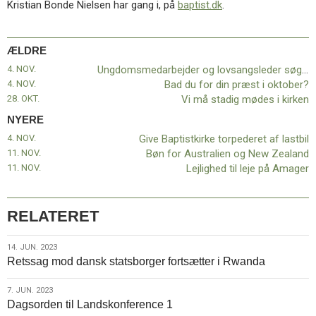
Kristian Bonde Nielsen har gang i, på
baptist.dk
.
11.0:
Kalender
12.0:
Inspiration
13.0:
Værktøjskassen
ÆLDRE
14.0:
Mission
15.0:
Om
4. NOV.
Ungdomsmedarbejder og lovsangsleder søges
BaptistKirken
4. NOV.
Bad du for din præst i oktober?
16.0:
Kontakt
28. OKT.
Vi må stadig mødes i kirken
Næste
NYERE
indlæg:
4. NOV.
Give Baptistkirke torpederet af lastbil
Give
11. NOV.
Bøn for Australien og New Zealand
Baptistkirke
11. NOV.
Lejlighed til leje på Amager
torpederet
af
lastbil
Forrige
RELATERET
indlæg:
Ungdomsmedarbejder
14.
14. JUN. 2023
og
Retssag mod dansk statsborger fortsætter i Rwanda
jun.
lovsangsleder
2023
søges
7.
7. JUN. 2023
Dagsorden til Landskonference 1
jun.