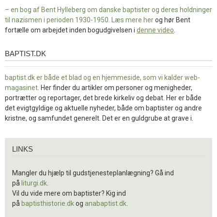
– en bog af Bent Hylleberg om danske baptister og deres holdninger
til nazismen i perioden 1930-1950. Læs mere
her
og hør Bent
fortælle om arbejdet inden bogudgivelsen i
denne video
.
BAPTIST.DK
baptist.dk
baptist.dk er både et blad og en
hjemmeside, som vi kalder web-
magasinet
. Her finder du artikler om personer og menigheder,
portrætter og reportager, det brede kirkeliv og debat. Her er både
det evigtgyldige og aktuelle nyheder, både om baptister og andre
kristne, og samfundet generelt. Det er en guldgrube at grave i.
Links
LINKS
Mangler du hjælp til gudstjenesteplanlægning? Gå ind
på
liturgi.dk
.
Vil du vide mere om baptister? Kig ind
på
baptisthistorie.dk
og
anabaptist.dk
.