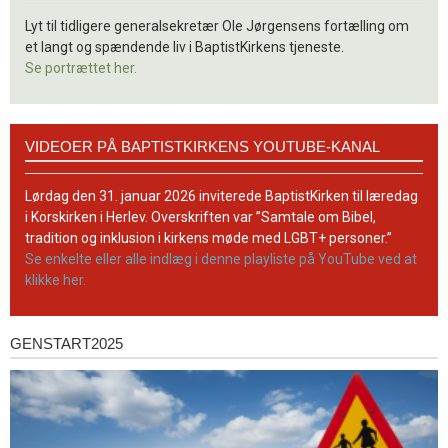
Lyt til tidligere generalsekretær Ole Jørgensens fortælling om
et langt og spændende liv i BaptistKirkens tjeneste.
Se portrættet her.
Videoer
VIDEOER PÅ BAPTISTKIRKENS YOUTUBE-KANAL
på
BaptistKirkens
YouTube-
Lørdag den 31. januar 2026 inviterede BaptistKirken til læredag
kanal
i Korskirken i Herlev. Overskriften var ”Samtale om Bibel,
tradition og inklusion i kirkens møde med LGBT+ personer.”
Se enkelte eller alle indlæg i denne playliste på YouTube ved at
klikke her.
GENSTART2025
Genstart2025