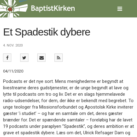
Spring
menu
over
og
gå
Et Spadestik dybere
til
indhold
Vend
4. NOV. 2020
tilbage
til
forsiden
Gå
1.0:
Forside
04/11/2020
til
2.0:
Nyheder
vores
3.0:
Kalender
Podcasts er det nye sort. Mens menighederne er begyndt at
guide
4.0:
Inspiration
livestreame deres gudstjenester, er de unge begyndt at lave og
for
5.0:
Værktøjskassen
lytte til podcasts om tro og liv. Det er en slags hjemmelavede
tilgængelighed
6.0:
Mission
radio-udsendelser, for dem, der ikke er bekendt med begrebet. To
7.0:
Om
unge teologer fra Missionsforbundet og Apostolsk Kirke inviterer
BaptistKirken
gæster ’i studiet’ – og har en samtale om det, deres gæster
8.0:
Kontakt
brænder for. Det er spændende samtaler – foreløbig har de lavet
19 podcasts under paraplyen ”Spadestik”, og deres ambition er at
9.0:
Forside
grave et spadestik dybere. Læs om det, Ulrick Refsager Dam og
10.0:
Nyheder