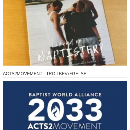
baptister?
ACTS2MOVEMENT - TRO I BEVÆGELSE
Acts2Movement
-
Tro
i
bevægelse