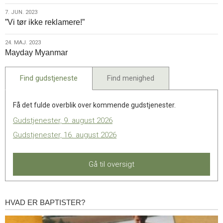
2023
7.
7. JUN. 2023
”Vi tør ikke reklamere!”
jun.
2023
24.
24. MAJ. 2023
Mayday Myanmar
maj.
2023
Find gudstjeneste
Find menighed
Få det fulde overblik over kommende gudstjenester.
Gudstjenester, 9. august 2026
Gudstjenester, 16. august 2026
Gå til oversigt
HVAD ER BAPTISTER?
Hvad
er