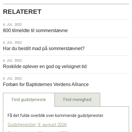
RELATERET
6.
6. JUL. 2022
800 tilmeldte til sommerstævne
jul.
2022
6.
6. JUL. 2022
Har du bestilt mad på sommerstævnet?
jul.
2022
6.
6. JUL. 2022
Roskilde oplever en god og velsignet tid
jul.
2022
6.
6. JUL. 2022
Forbøn for Baptisternes Verdens Alliance
jul.
2022
Find gudstjeneste
Find menighed
Få det fulde overblik over kommende gudstjenester.
Gudstjenester, 9. august 2026