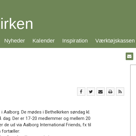
irken
21.0:
22.0:
23.0:
24.0:
Nyheder
Kalender
Inspiration
Værktøjskassen
Gå
til:
Emai
 i Aalborg. De mødes i Bethelkirken søndag kl.
14. dag. Der er 17-20 medlemmer og mellem 20
de ud via Aalborg International Friends, fx til
 fortæller: