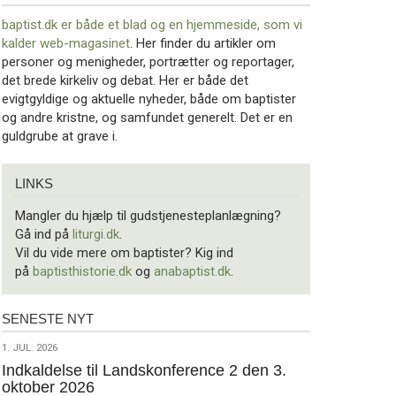
baptist.dk er både et blad og en
hjemmeside, som vi
kalder web-magasinet
. Her finder du artikler om
personer og menigheder, portrætter og reportager,
det brede kirkeliv og debat. Her er både det
evigtgyldige og aktuelle nyheder, både om baptister
og andre kristne, og samfundet generelt. Det er en
guldgrube at grave i.
Links
LINKS
Mangler du hjælp til gudstjenesteplanlægning?
Gå ind på
liturgi.dk
.
Vil du vide mere om baptister? Kig ind
på
baptisthistorie.dk
og
anabaptist.dk
.
SENESTE NYT
Seneste
nyt
1.
1. JUL. 2026
jul.
Indkaldelse til Landskonference 2 den 3.
oktober 2026
2026