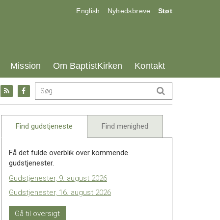
17.0:
18.0:
19.0:
English
Nyhedsbreve
Støt
25.0:
26.0:
27.0:
Mission
Om BaptistKirken
Kontakt
Gå
Gå
til:
til:
l
RSS
Facebook
feed
Find gudstjeneste
Find menighed
Få det fulde overblik over kommende
gudstjenester.
Gudstjenester, 9. august 2026
Gudstjenester, 16. august 2026
Gå til oversigt