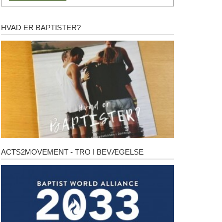
HVAD ER BAPTISTER?
Hvad
er
baptister?
ACTS2MOVEMENT - TRO I BEVÆGELSE
Acts2Movement
-
Tro
i
bevægelse