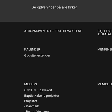
Se oplysninger på alle kirker
ACTS2MOVEMENT – TRO I BEVÆGELSE
FÆLLESER
IDÉKATA
KALENDER
MENIGHE
Gudstjenestetider
MISSION
MENIGHE
Giv til liv – gavekort
BaptistKirkens projekter
Projekter
Danmark
Burma/Myanmar