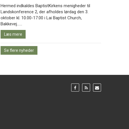
Hermed indkaldes BaptistKirkens menigheder til
Landskonference 2, der afholdes lørdag den 3.
oktober kl. 10.00-17.00 i Lai Baptist Church,
Læs
Bakkevej……
mere
Læs mere
Se flere nyheder
Gå
Gå
Gå
til:
til:
til:
Facebook
RSS
Email
feed