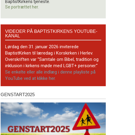
BaptistKirkens tjeneste.
Se portrættet her.
Videoer
VIDEOER PÅ BAPTISTKIRKENS YOUTUBE-
på
KANAL
BaptistKirkens
YouTube-
Lørdag den 31. januar 2026 inviterede
kanal
BaptistKirken til læredag i Korskirken i Herlev.
Overskriften var ”Samtale om Bibel, tradition og
inklusion i kirkens møde med LGBT+ personer.”
Se enkelte eller alle indlæg i denne playliste på
YouTube ved at klikke her.
GENSTART2025
Genstart2025