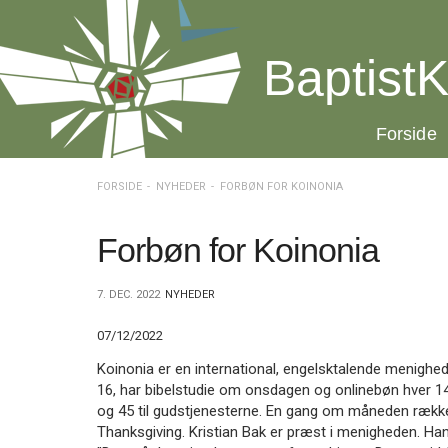
Spring
menu
over
BaptistK
og
gå
til
20.0:
Forside
indhold
Vend
tilbage
til
FORSIDE
NYHEDER
FORBØN FOR KOINONIA
forsiden
Gå
1.0:
Forside
til
2.0:
Nyheder
Forbøn for Koinonia
vores
3.0:
Kalender
guide
4.0:
Inspiration
7. DEC. 2022
NYHEDER
for
5.0:
Værktøjskassen
tilgængelighed
6.0:
Mission
07/12/2022
7.0:
Om
BaptistKirken
Koinonia er en international, engelsktalende menighed
8.0:
Kontakt
16, har bibelstudie om onsdagen og onlinebøn hver 
og 45 til gudstjenesterne. En gang om måneden rækker 
9.0:
Forside
Thanksgiving. Kristian Bak er præst i menigheden. Han
10.0:
Nyheder