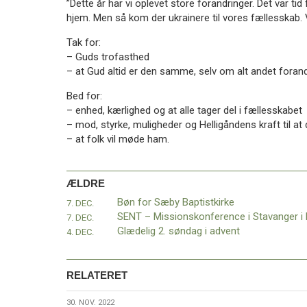
”Dette år har vi oplevet store forandringer. Det var tid
11.0:
Kalender
hjem. Men så kom der ukrainere til vores fællesskab. V
12.0:
Inspiration
13.0:
Værktøjskassen
Tak for:
14.0:
Mission
– Guds trofasthed
15.0:
Om
– at Gud altid er den samme, selv om alt andet forand
BaptistKirken
16.0:
Kontakt
Bed for:
– enhed, kærlighed og at alle tager del i fællesskabet
Næste
– mod, styrke, muligheder og Helligåndens kraft til at
indlæg:
– at folk vil møde ham.
Bibelstudie
og
dåb
ÆLDRE
i
migrantmenigheder
Forrige
Bøn for Sæby Baptistkirke
7. DEC.
indlæg:
7. DEC.
Bøn
Glædelig 2. søndag i advent
4. DEC.
for
Sæby
Baptistkirke
RELATERET
30.
30. NOV. 2022