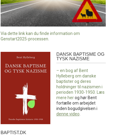
Via dette link kan du finde information om
Genstart2025-processen.
DANSK BAPTISME OG
Dansk
TYSK NAZISME
baptisme
og
– en bog af Bent
tysk
Hylleberg om danske
nazisme
baptister og deres
holdninger til nazismen i
perioden 1930-1950. Læs
mere
her
og hør Bent
fortælle om arbejdet
inden bogudgivelsen i
denne video
.
BAPTIST.DK
baptist.dk