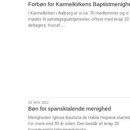
Forbøn for Karmelkirkens Baptistmenigh
nov.
2022
I Karmelkirken i Aalborg er vi ca. 70 medlemmer og vi
mødes til søndagsgudstjenester, oftest med knap 20
L
deltagere, hvoraf……
æ
s
m
e
r
e
23.
23. NOV. 2022
Bøn for spansktalende menighed
nov.
2022
Menigheden Iglesia Bautista de Habla Hispana starte
for mere end 30 år siden. Den består af knap 20
L
hovedsagelig latinamerikanske……