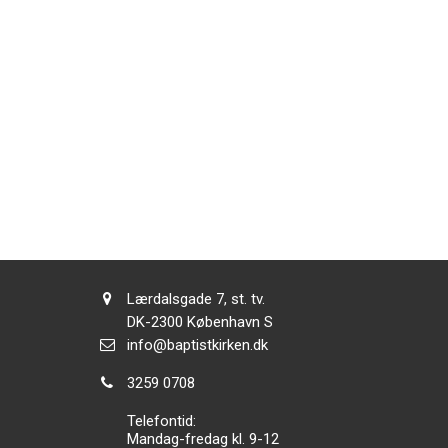
Adresse:
Lærdalsgade 7, st. tv.
Adresse:
DK-2300
København S
Send
info@baptistkirken.dk
email:
Tlf.:
3259 0708
Telefontid:
Mandag-fredag kl. 9-12