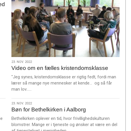
ed
23.
23. NOV. 2022
Video om en fælles kristendomsklasse
nov.
2022
"Jeg synes, kristendomsklasse er rigtig fedt, fordi man
lærer så mange nye mennesker at kende... og så får
L
man lov……
æ
s
23.
23. NOV. 2022
m
Bøn for Bethelkirken i Aalborg
nov.
e
2022
de
Bethelkirken oplever en tid, hvor frivillighedskulturen
r
blomstrer. Mange er i tjeneste og ønsker at være en del
e
L
af tjenestelivet i menigheden.……