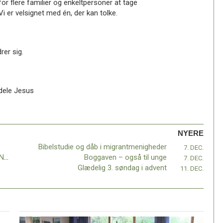
 for flere familier og enkeltpersoner at tage
i er velsignet med én, der kan tolke.
rer sig.
 dele Jesus
NYERE
Bibelstudie og dåb i migrantmenigheder
7. DEC.
SENT – Missionskonference i Stavanger i Norge 2.-9. juli 2023
Boggaven – også til unge
7. DEC.
Glædelig 3. søndag i advent
11. DEC.