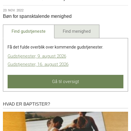
2022
23.
23. NOV. 2022
Bøn for spansktalende menighed
nov.
2022
Find gudstjeneste
Find menighed
Få det fulde overblik over kommende gudstjenester.
Gudstjenester, 9. august 2026
Gudstjenester, 16. august 2026
Gå til oversigt
HVAD ER BAPTISTER?
Hvad
er
baptister?