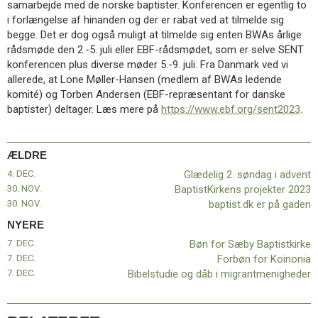
samarbejde med de norske baptister. Konferencen er egentlig to
11.0:
Kalender
i forlængelse af hinanden og der er rabat ved at tilmelde sig
12.0:
Inspiration
begge. Det er dog også muligt at tilmelde sig enten BWAs årlige
13.0:
Værktøjskassen
rådsmøde den 2.-5. juli eller EBF-rådsmødet, som er selve SENT
14.0:
Mission
konferencen plus diverse møder 5.-9. juli. Fra Danmark ved vi
15.0:
Om
allerede, at Lone Møller-Hansen (medlem af BWAs ledende
BaptistKirken
komité) og Torben Andersen (EBF-repræsentant for danske
16.0:
Kontakt
baptister) deltager. Læs mere på
https://www.ebf.org/sent2023
.
Næste
indlæg:
Bøn
ÆLDRE
for
4. DEC.
Glædelig 2. søndag i advent
Sæby
30. NOV.
BaptistKirkens projekter 2023
Baptistkirke
Forrige
30. NOV.
baptist.dk er på gaden
indlæg:
Glædelig
NYERE
2.
7. DEC.
Bøn for Sæby Baptistkirke
søndag
7. DEC.
Forbøn for Koinonia
i
7. DEC.
Bibelstudie og dåb i migrantmenigheder
advent