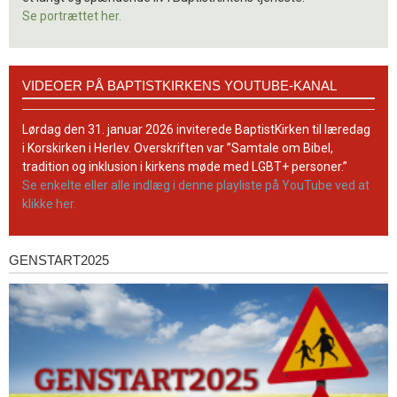
Se portrættet her.
Videoer
VIDEOER PÅ BAPTISTKIRKENS YOUTUBE-KANAL
på
BaptistKirkens
YouTube-
Lørdag den 31. januar 2026 inviterede BaptistKirken til læredag
kanal
i Korskirken i Herlev. Overskriften var ”Samtale om Bibel,
tradition og inklusion i kirkens møde med LGBT+ personer.”
Se enkelte eller alle indlæg i denne playliste på YouTube ved at
klikke her.
GENSTART2025
Genstart2025