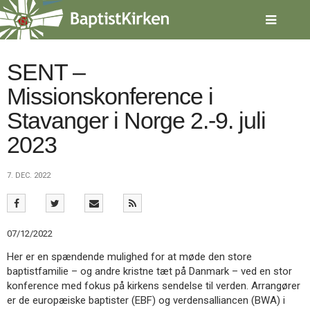
Spring
menu
over
og
gå
SENT –
til
Missionskonference i
indhold
Vend
tilbage
Stavanger i Norge 2.-9. juli
til
forsiden
2023
Gå
1.0:
Forside
til
2.0:
Nyheder
7. DEC. 2022
vores
3.0:
Kalender
guide
4.0:
Inspiration
for
5.0:
Værktøjskassen
tilgængelighed
6.0:
Mission
07/12/2022
7.0:
Om
BaptistKirken
Her er en spændende mulighed for at møde den store
8.0:
Kontakt
baptistfamilie – og andre kristne tæt på Danmark – ved en stor
konference med fokus på kirkens sendelse til verden. Arrangører
9.0:
Forside
er de europæiske baptister (EBF) og verdensalliancen (BWA) i
10.0:
Nyheder