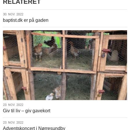
RELATERET
30.
30. NOV. 2022
baptist.dk er på gaden
nov.
2022
23.
23. NOV. 2022
Giv til liv – giv gavekort
nov.
2022
23.
23. NOV. 2022
Adventskoncert i Nørresundby
nov.