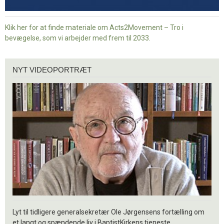
Klik her for at finde materiale om Acts2Movement – Tro i
bevægelse, som vi arbejder med frem til 2033.
Nyt
NYT VIDEOPORTRÆT
videoportræt
Lyt til tidligere generalsekretær Ole Jørgensens fortælling om
et langt og spændende liv i BaptistKirkens tjeneste.