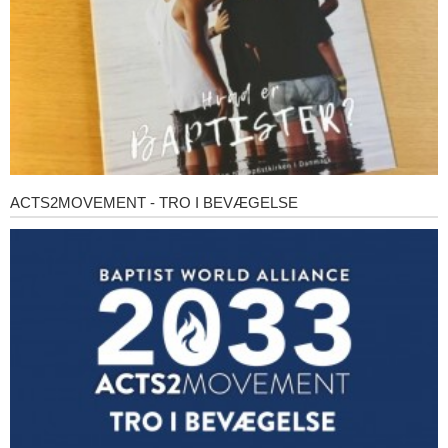
ACTS2MOVEMENT - TRO I BEVÆGELSE
Acts2Movement
-
Tro
i
bevægelse