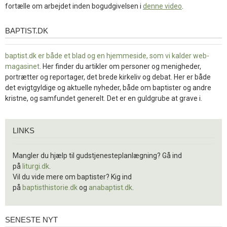
fortælle om arbejdet inden bogudgivelsen i
denne video
.
BAPTIST.DK
baptist.dk
baptist.dk er både et blad og en
hjemmeside, som vi kalder web-
magasinet
. Her finder du artikler om personer og menigheder,
portrætter og reportager, det brede kirkeliv og debat. Her er både
det evigtgyldige og aktuelle nyheder, både om baptister og andre
kristne, og samfundet generelt. Det er en guldgrube at grave i.
Links
LINKS
Mangler du hjælp til gudstjenesteplanlægning? Gå ind
på
liturgi.dk
.
Vil du vide mere om baptister? Kig ind
på
baptisthistorie.dk
og
anabaptist.dk
.
SENESTE NYT
Seneste