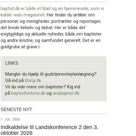
baptist.dk er både et blad og en
hjemmeside, som vi
kalder web-magasinet
. Her finder du artikler om
personer og menigheder, portrætter og reportager,
det brede kirkeliv og debat. Her er både det
evigtgyldige og aktuelle nyheder, både om baptister
og andre kristne, og samfundet generelt. Det er en
guldgrube at grave i.
Links
LINKS
Mangler du hjælp til gudstjenesteplanlægning?
Gå ind på
liturgi.dk
.
Vil du vide mere om baptister? Kig ind
på
baptisthistorie.dk
og
anabaptist.dk
.
SENESTE NYT
Seneste
nyt
1.
1. JUL. 2026
jul.
Indkaldelse til Landskonference 2 den 3.
oktober 2026
2026