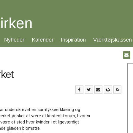
irken
21.0:
22.0:
23.0:
24.0:
Nyheder
Kalender
Inspiration
Værktøjskassen
Gå
til:
Emai
ket
 har underskrevet en samtykkeerklæring og
ærket ønsker at være et kristent forum, hvor vi
være et sted hvor kvinder i et ligeværdigt
 lade glæden blomstre.