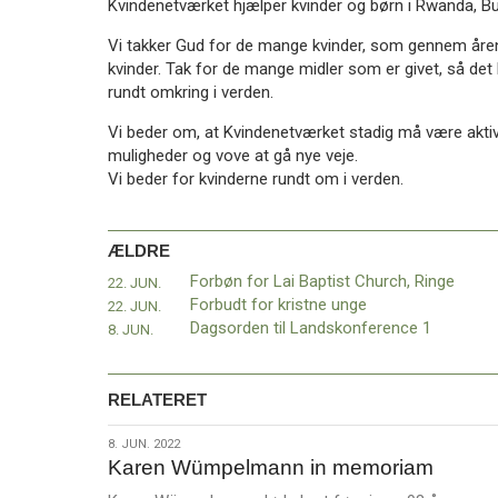
Kvindenetværket hjælper kvinder og børn i Rwanda, Bu
11.0:
Kalender
12.0:
Inspiration
Vi takker Gud for de mange kvinder, som gennem årene
13.0:
Værktøjskassen
kvinder. Tak for de mange midler som er givet, så det
14.0:
Mission
rundt omkring i verden.
15.0:
Om
BaptistKirken
Vi beder om, at Kvindenetværket stadig må være aktivt 
16.0:
Kontakt
muligheder og vove at gå nye veje.
Vi beder for kvinderne rundt om i verden.
Næste
indlæg:
Kaffe,
ÆLDRE
kage,
tro
Forbøn for Lai Baptist Church, Ringe
22. JUN.
og
Forbudt for kristne unge
22. JUN.
politik
Forrige
Dagsorden til Landskonference 1
8. JUN.
indlæg:
Forbøn
for
RELATERET
Lai
Baptist
8.
8. JUN. 2022
Karen Wümpelmann in memoriam
Church,
jun.
Ringe
2022