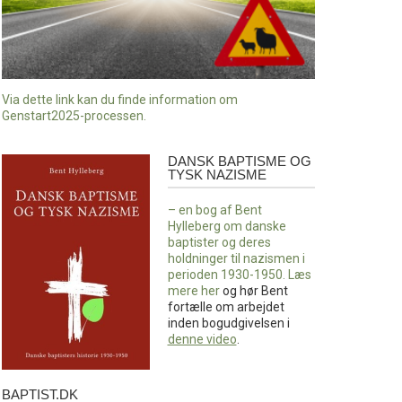
Via dette link kan du finde information om
Genstart2025-processen.
DANSK BAPTISME OG
Dansk
TYSK NAZISME
baptisme
og
– en bog af Bent
tysk
Hylleberg om danske
nazisme
baptister og deres
holdninger til nazismen i
perioden 1930-1950. Læs
mere
her
og hør Bent
fortælle om arbejdet
inden bogudgivelsen i
denne video
.
BAPTIST.DK
baptist.dk