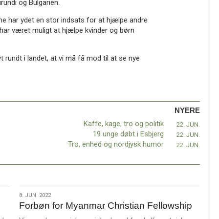
rundi og Bulgarien.
 har ydet en stor indsats for at hjælpe andre
 har været muligt at hjælpe kvinder og børn
rundt i landet, at vi må få mod til at se nye
NYERE
Kaffe, kage, tro og politik
22. JUN.
19 unge døbt i Esbjerg
22. JUN.
Tro, enhed og nordjysk humor
22. JUN.
8.
8. JUN. 2022
Forbøn for Myanmar Christian Fellowship
jun.
2022