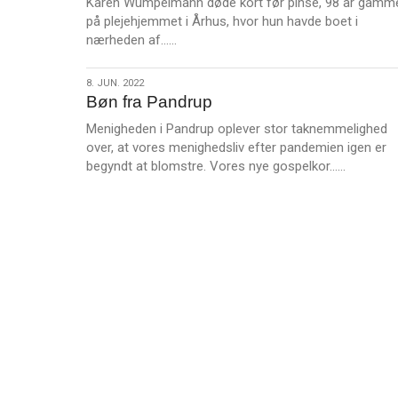
Karen Wümpelmann døde kort før pinse, 98 år gamme
på plejehjemmet i Århus, hvor hun havde boet i
L
nærheden af……
æ
s
8.
8. JUN. 2022
m
Bøn fra Pandrup
jun.
e
2022
Menigheden i Pandrup oplever stor taknemmelighed
r
over, at vores menighedsliv efter pandemien igen er
e
L
begyndt at blomstre. Vores nye gospelkor……
æ
s
m
e
r
e