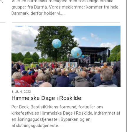
l,
Vi er en burmesisk menighed med forskellige etniske
grupper fra Burma. Vores medlemmer kommer fra hele
L
Danmark, derfor holder vi……
æ
s
m
e
r
e
1.
1. JUN. 2022
Himmelske Dage i Roskilde
jun.
2022
Per Beck, BaptistKirkens formand, fortæller om
kirkefestivalen Himmelske Dage i Roskilde, indrammet af
en åbningsgudstjeneste i Byparken og en
L
afslutningsgudstjeneste……
æ