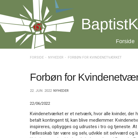
Spring
menu
over
BaptistK
og
gå
til
20.0:
Forside
indhold
Vend
tilbage
til
FORSIDE
NYHEDER
FORBØN FOR KVINDENETVÆRKET
forsiden
Gå
1.0:
Forside
til
2.0:
Nyheder
Forbøn for Kvindenetvær
vores
3.0:
Kalender
guide
4.0:
Inspiration
22. JUN. 2022
NYHEDER
for
5.0:
Værktøjskassen
tilgængelighed
6.0:
Mission
22/06/2022
7.0:
Om
BaptistKirken
Kvindenetværket er et netværk, hvor alle kvinder, der
8.0:
Kontakt
betalt kontingent til, kan blive medlemmer. Kvindenetv
inspireres, opbygges og udrustes i tro og tjeneste. At 
9.0:
Forside
fællesskab tør være sig selv, udvikle sit selvværd og
10.0:
Nyheder