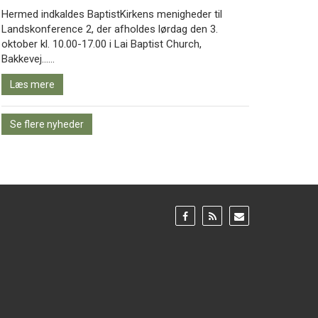
Hermed indkaldes BaptistKirkens menigheder til
Landskonference 2, der afholdes lørdag den 3.
oktober kl. 10.00-17.00 i Lai Baptist Church,
Læs
Bakkevej……
mere
Læs mere
Se flere nyheder
Gå
Gå
Gå
til:
til:
til:
Facebook
RSS
Email
feed