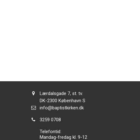
Adresse:
Lærdalsgade 7, st. tv.
Adresse:
DK-2300
København S
Send
info@baptistkirken.dk
email:
Tlf.:
3259 0708
Telefontid:
Mandag-fredag kl. 9-12