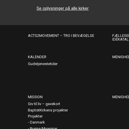
Se oplysninger på alle kirker
ACTS2MOVEMENT – TRO I BEVÆGELSE
FÆLLESER
IDÉKATA
KALENDER
MENIGHE
Gudstjenestetider
MISSION
MENIGHE
Giv til liv – gavekort
BaptistKirkens projekter
Projekter
Danmark
Burma/Myanmar