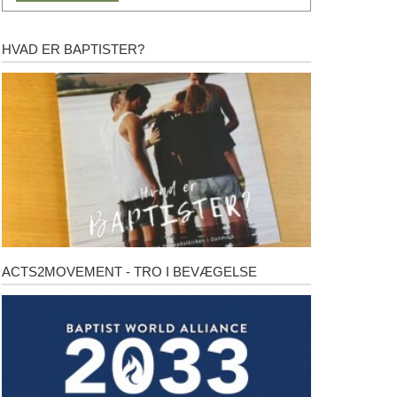
HVAD ER BAPTISTER?
Hvad
er
baptister?
ACTS2MOVEMENT - TRO I BEVÆGELSE
Acts2Movement
-
Tro
i
bevægelse