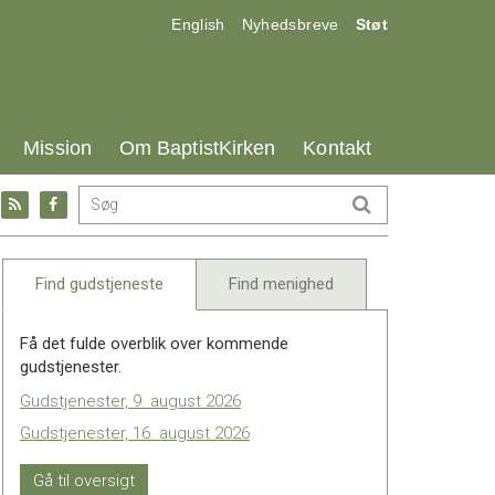
17.0:
18.0:
19.0:
English
Nyhedsbreve
Støt
25.0:
26.0:
27.0:
Mission
Om BaptistKirken
Kontakt
Gå
Gå
til:
til:
l
RSS
Facebook
feed
Find gudstjeneste
Find menighed
Få det fulde overblik over kommende
gudstjenester.
Gudstjenester, 9. august 2026
Gudstjenester, 16. august 2026
Gå til oversigt