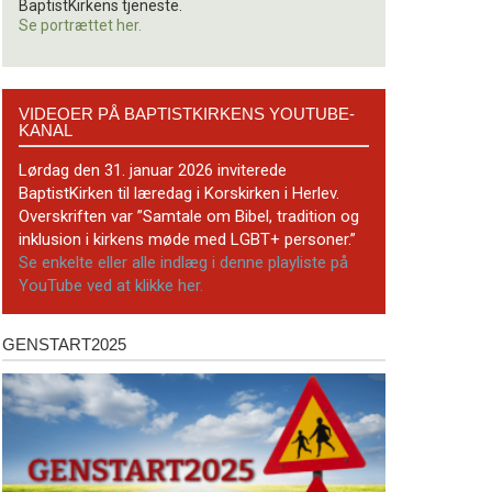
BaptistKirkens tjeneste.
Se portrættet her.
Videoer
VIDEOER PÅ BAPTISTKIRKENS YOUTUBE-
på
KANAL
BaptistKirkens
YouTube-
Lørdag den 31. januar 2026 inviterede
kanal
BaptistKirken til læredag i Korskirken i Herlev.
Overskriften var ”Samtale om Bibel, tradition og
inklusion i kirkens møde med LGBT+ personer.”
Se enkelte eller alle indlæg i denne playliste på
YouTube ved at klikke her.
GENSTART2025
Genstart2025