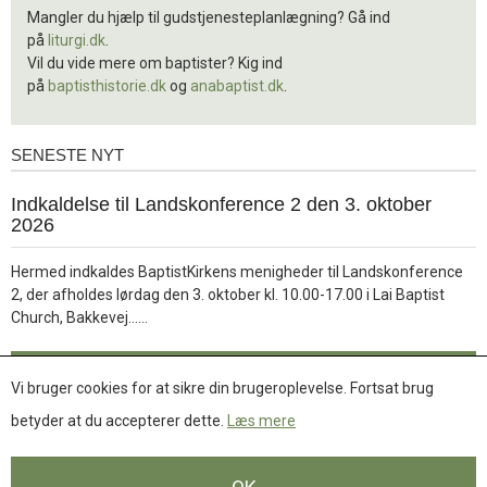
Mangler du hjælp til gudstjenesteplanlægning? Gå ind
på
liturgi.dk
.
Vil du vide mere om baptister? Kig ind
på
baptisthistorie.dk
og
anabaptist.dk
.
SENESTE NYT
Seneste
nyt
1.
Indkaldelse til Landskonference 2 den 3. oktober
jul.
2026
2026
Hermed indkaldes BaptistKirkens menigheder til Landskonference
2, der afholdes lørdag den 3. oktober kl. 10.00-17.00 i Lai Baptist
Læs
Church, Bakkevej……
mere
Læs mere
Vi bruger cookies for at sikre din brugeroplevelse. Fortsat brug
betyder at du accepterer dette.
Læs mere
Se flere nyheder