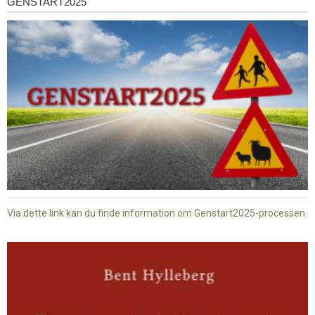
GENSTART2025
Genstart2025
Via dette link kan du finde information om Genstart2025-processen.
Dansk
baptisme
og
tysk
nazisme