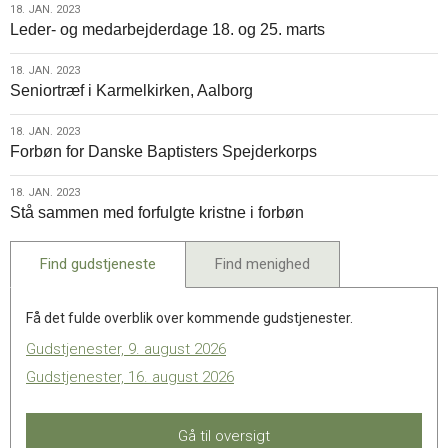
18.
18. JAN. 2023
Leder- og medarbejderdage 18. og 25. marts
jan.
2023
18.
18. JAN. 2023
Seniortræf i Karmelkirken, Aalborg
jan.
2023
18.
18. JAN. 2023
Forbøn for Danske Baptisters Spejderkorps
jan.
2023
18.
18. JAN. 2023
Stå sammen med forfulgte kristne i forbøn
jan.
2023
Find gudstjeneste
Find menighed
Få det fulde overblik over kommende gudstjenester.
Gudstjenester, 9. august 2026
Gudstjenester, 16. august 2026
Gå til oversigt