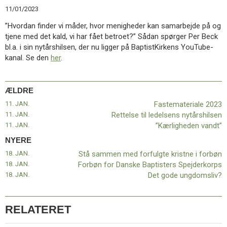
11.0:
Kalender
11/01/2023
12.0:
Inspiration
”Hvordan finder vi måder, hvor menigheder kan samarbejde på og
13.0:
Værktøjskassen
tjene med det kald, vi har fået betroet?” Sådan spørger Per Beck
14.0:
Mission
bl.a. i sin nytårshilsen, der nu ligger på BaptistKirkens YouTube-
15.0:
Om
kanal. Se den
her
.
BaptistKirken
16.0:
Kontakt
Næste
ÆLDRE
indlæg:
11. JAN.
Fastemateriale 2023
Stå
11. JAN.
Rettelse til ledelsens nytårshilsen
sammen
11. JAN.
”Kærligheden vandt”
med
forfulgte
NYERE
kristne
18. JAN.
Stå sammen med forfulgte kristne i forbøn
i
18. JAN.
Forbøn for Danske Baptisters Spejderkorps
forbøn
Forrige
18. JAN.
Det gode ungdomsliv?
indlæg:
Fastemateriale
2023
RELATERET