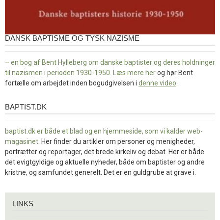
DANSK BAPTISME OG TYSK NAZISME
– en bog af Bent Hylleberg om danske baptister og deres holdninger
til nazismen i perioden 1930-1950. Læs mere
her
og hør Bent
fortælle om arbejdet inden bogudgivelsen i
denne video
.
BAPTIST.DK
baptist.dk
baptist.dk er både et blad og en
hjemmeside, som vi kalder web-
magasinet
. Her finder du artikler om personer og menigheder,
portrætter og reportager, det brede kirkeliv og debat. Her er både
det evigtgyldige og aktuelle nyheder, både om baptister og andre
kristne, og samfundet generelt. Det er en guldgrube at grave i.
Links
LINKS