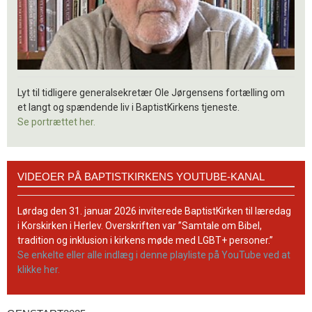
Lyt til tidligere generalsekretær Ole Jørgensens fortælling om
et langt og spændende liv i BaptistKirkens tjeneste.
Se portrættet her.
Videoer
VIDEOER PÅ BAPTISTKIRKENS YOUTUBE-KANAL
på
BaptistKirkens
YouTube-
Lørdag den 31. januar 2026 inviterede BaptistKirken til læredag
kanal
i Korskirken i Herlev. Overskriften var ”Samtale om Bibel,
tradition og inklusion i kirkens møde med LGBT+ personer.”
Se enkelte eller alle indlæg i denne playliste på YouTube ved at
klikke her.