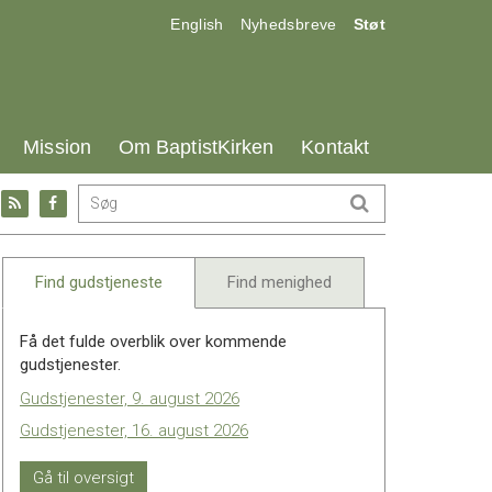
17.0:
18.0:
19.0:
English
Nyhedsbreve
Støt
25.0:
26.0:
27.0:
Mission
Om BaptistKirken
Kontakt
Gå
Gå
til:
til:
l
RSS
Facebook
feed
Find gudstjeneste
Find menighed
Få det fulde overblik over kommende
gudstjenester.
Gudstjenester, 9. august 2026
Gudstjenester, 16. august 2026
Gå til oversigt