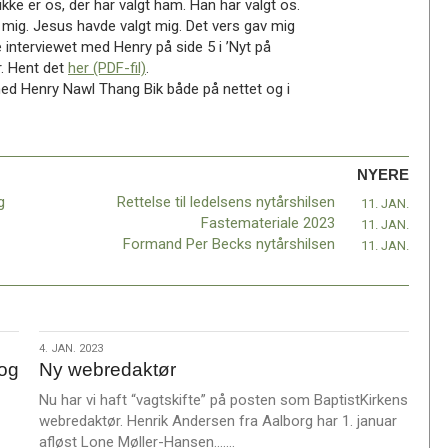
ikke er os, der har valgt ham. Han har valgt os.
de mig. Jesus havde valgt mig. Det vers gav mig
e interviewet med Henry på side 5 i ’Nyt på
r. Hent det
her (PDF-fil)
.
ed Henry Nawl Thang Bik både på nettet og i
NYERE
g
Rettelse til ledelsens nytårshilsen
11. JAN.
Fastemateriale 2023
11. JAN.
Formand Per Becks nytårshilsen
11. JAN.
4.
4. JAN. 2023
og
Ny webredaktør
jan.
2023
Nu har vi haft “vagtskifte” på posten som BaptistKirkens
webredaktør. Henrik Andersen fra Aalborg har 1. januar
L
afløst Lone Møller-Hansen.……