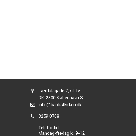
Adresse:
Lærdalsgade 7, st. tv.
Adresse:
DK-2300
København S
Send
info@baptistkirken.dk
email:
Tlf.:
3259 0708
Telefontid:
Mandag-fredag kl. 9-12