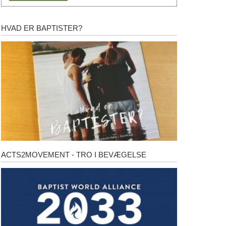
HVAD ER BAPTISTER?
Hvad
er
baptister?
ACTS2MOVEMENT - TRO I BEVÆGELSE
Acts2Movement
-
Tro
i
bevægelse