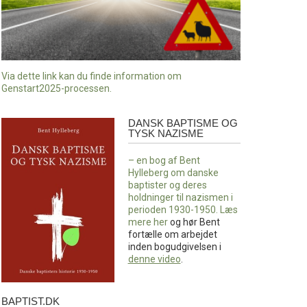
Via dette link kan du finde information om
Genstart2025-processen.
DANSK BAPTISME OG
Dansk
TYSK NAZISME
baptisme
og
– en bog af Bent
tysk
Hylleberg om danske
nazisme
baptister og deres
holdninger til nazismen i
perioden 1930-1950. Læs
mere
her
og hør Bent
fortælle om arbejdet
inden bogudgivelsen i
denne video
.
BAPTIST.DK
baptist.dk