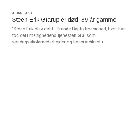
æ
s
4.
4. JAN. 2023
m
Steen Erik Grarup er død, 89 år gammel
jan.
e
2023
”Steen Erik blev døbt i Brande Baptistmenighed, hvor han
r
tog del i menighedens tjenesten bl.a. som
e
L
søndagsskolemedarbejder og lægprædikant i……
æ
s
m
e
r
e