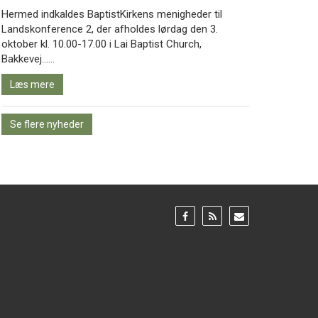
Hermed indkaldes BaptistKirkens menigheder til
Landskonference 2, der afholdes lørdag den 3.
oktober kl. 10.00-17.00 i Lai Baptist Church,
Læs
Bakkevej……
mere
Læs mere
Se flere nyheder
Gå
Gå
Gå
til:
til:
til:
Facebook
RSS
Email
feed