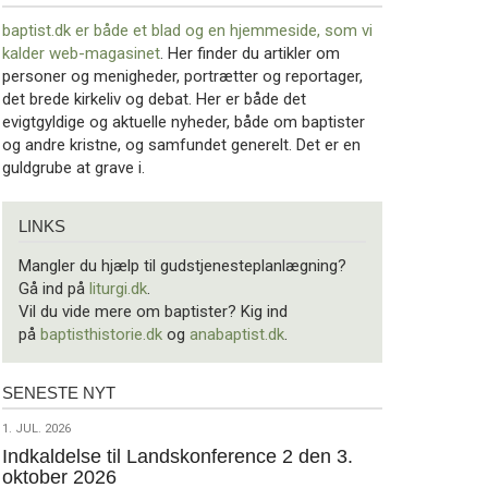
baptist.dk er både et blad og en
hjemmeside, som vi
kalder web-magasinet
. Her finder du artikler om
personer og menigheder, portrætter og reportager,
det brede kirkeliv og debat. Her er både det
evigtgyldige og aktuelle nyheder, både om baptister
og andre kristne, og samfundet generelt. Det er en
guldgrube at grave i.
Links
LINKS
Mangler du hjælp til gudstjenesteplanlægning?
Gå ind på
liturgi.dk
.
Vil du vide mere om baptister? Kig ind
på
baptisthistorie.dk
og
anabaptist.dk
.
SENESTE NYT
Seneste
nyt
1.
1. JUL. 2026
jul.
Indkaldelse til Landskonference 2 den 3.
oktober 2026
2026