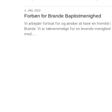
æ
s
4.
4. JAN. 2023
m
Forbøn for Brande Baptistmenighed
jan.
e
2023
Vi arbejder fortsat for og ønsker at have en fremtid i
r
Brande. Vi er taknemmelige for en levende menighed
e
L
med……
æ
s
m
e
r
e