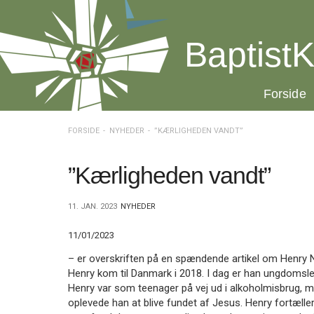
Spring
menu
over
BaptistK
og
gå
til
20.0:
Forside
indhold
Vend
tilbage
til
FORSIDE
NYHEDER
”KÆRLIGHEDEN VANDT”
forsiden
Gå
1.0:
Forside
til
2.0:
Nyheder
”Kærligheden vandt”
vores
3.0:
Kalender
guide
4.0:
Inspiration
11. JAN. 2023
NYHEDER
for
5.0:
Værktøjskassen
tilgængelighed
6.0:
Mission
11/01/2023
7.0:
Om
BaptistKirken
– er overskriften på en spændende artikel om Henry N
8.0:
Kontakt
Henry kom til Danmark i 2018. I dag er han ungdomsled
Henry var som teenager på vej ud i alkoholmisbrug,
9.0:
Forside
oplevede han at blive fundet af Jesus. Henry fortælle
10.0:
Nyheder