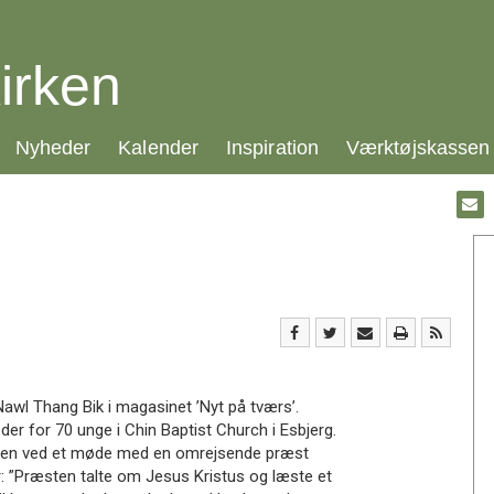
irken
21.0:
22.0:
23.0:
24.0:
Nyheder
Kalender
Inspiration
Værktøjskassen
Gå
til:
Emai
awl Thang Bik i magasinet ’Nyt på tværs’.
er for 70 unge i Chin Baptist Church i Esbjerg.
 men ved et møde med en omrejsende præst
r: ”Præsten talte om Jesus Kristus og læste et