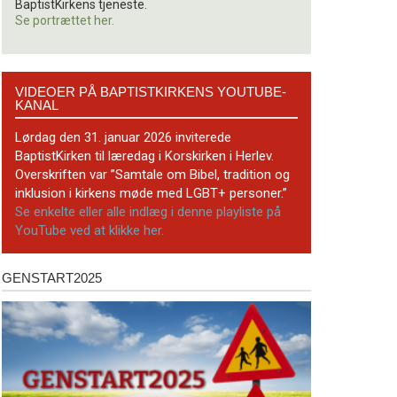
BaptistKirkens tjeneste.
Se portrættet her.
Videoer
VIDEOER PÅ BAPTISTKIRKENS YOUTUBE-
på
KANAL
BaptistKirkens
YouTube-
Lørdag den 31. januar 2026 inviterede
kanal
BaptistKirken til læredag i Korskirken i Herlev.
Overskriften var ”Samtale om Bibel, tradition og
inklusion i kirkens møde med LGBT+ personer.”
Se enkelte eller alle indlæg i denne playliste på
YouTube ved at klikke her.
GENSTART2025
Genstart2025