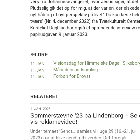
vers fra Johannesevangeliet, hvor Jesus siger, at det 
11.0:
Kalender
Pludselig gik det op for mig, at der var en, der elske
12.0:
Inspiration
nyt håb og et nyt perspektiv på livet.” Du kan læse hel
13.0:
Værktøjskassen
tværs’ (Nr. 4, december 2022) fra Tværkulturelt Cente
14.0:
Mission
Kristeligt Dagblad har også et spændende interview m
15.0:
Om
papirudgaven 9. januar 2023.
BaptistKirken
16.0:
Kontakt
Næste
ÆLDRE
indlæg:
Visionsdag for Himmelske Dage i Silkebor
11. JAN.
Rettelse
Månedens indsamling
11. JAN.
til
Forbøn for Brovst
11. JAN.
ledelsens
nytårshilsen
Forrige
indlæg:
RELATERET
Visionsdag
for
4.
4. JAN. 2023
Himmelske
Sommerstævne ’23 på Lindenborg – Se 
jan.
Dage
vis reklamevideo!
2023
i Silkeborg
Under temaet ’Sendt…’ samles vi i uge 29 (16.-21. juli
L
2023) for at blive sendt ud i verden. Det foregår……