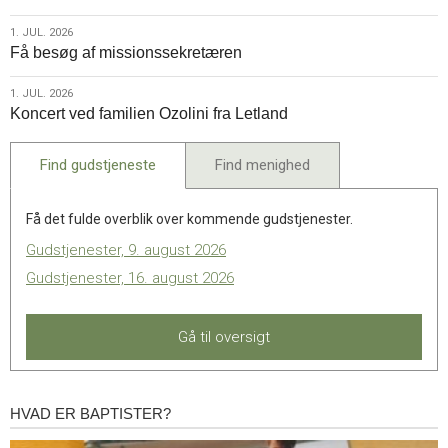
2026
1.
1. JUL. 2026
Få besøg af missionssekretæren
jul.
2026
1.
1. JUL. 2026
Koncert ved familien Ozolini fra Letland
jul.
2026
Find gudstjeneste
Find menighed
Få det fulde overblik over kommende gudstjenester.
Gudstjenester, 9. august 2026
Gudstjenester, 16. august 2026
Gå til oversigt
HVAD ER BAPTISTER?
Hvad
er