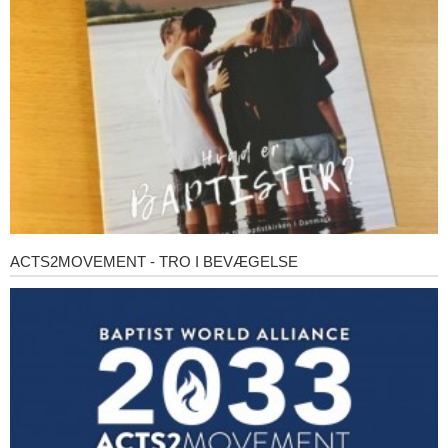
baptister?
ACTS2MOVEMENT - TRO I BEVÆGELSE
Acts2Movement
-
Tro
i
bevægelse