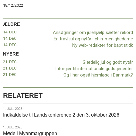
11.0:
Kalender
18/12/2022
12.0:
Inspiration
13.0:
Værktøjskassen
14.0:
Mission
ÆLDRE
15.0:
Om
14. DEC.
Ansøgninger om julehjælp sætter rekord
BaptistKirken
14. DEC.
En travl jul og nytår i chin-menighederne
16.0:
Kontakt
14. DEC.
Ny web-redaktør for baptist.dk
Næste
NYERE
indlæg:
21. DEC.
Glædelig jul og godt nytår
Glædelig
21. DEC.
Liturgier til internationale gudstjenester
jul
21. DEC.
Og I har også hjemløse i Danmark?
og
godt
nytår
Forrige
RELATERET
indlæg:
Ansøgninger
om
1.
1. JUL. 2026
Indkaldelse til Landskonference 2 den 3. oktober 2026
julehjælp
jul.
sætter
2026
rekord
1.
1. JUL. 2026
Møde i Myanmargruppen
jul.