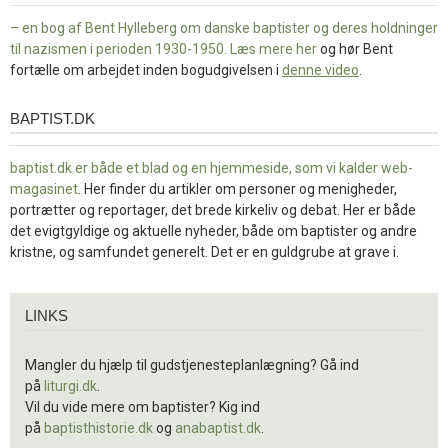
– en bog af Bent Hylleberg om danske baptister og deres holdninger
til nazismen i perioden 1930-1950. Læs mere
her
og hør Bent
fortælle om arbejdet inden bogudgivelsen i
denne video
.
BAPTIST.DK
baptist.dk
baptist.dk er både et blad og en
hjemmeside, som vi kalder web-
magasinet
. Her finder du artikler om personer og menigheder,
portrætter og reportager, det brede kirkeliv og debat. Her er både
det evigtgyldige og aktuelle nyheder, både om baptister og andre
kristne, og samfundet generelt. Det er en guldgrube at grave i.
Links
LINKS
Mangler du hjælp til gudstjenesteplanlægning? Gå ind
på
liturgi.dk
.
Vil du vide mere om baptister? Kig ind
på
baptisthistorie.dk
og
anabaptist.dk
.