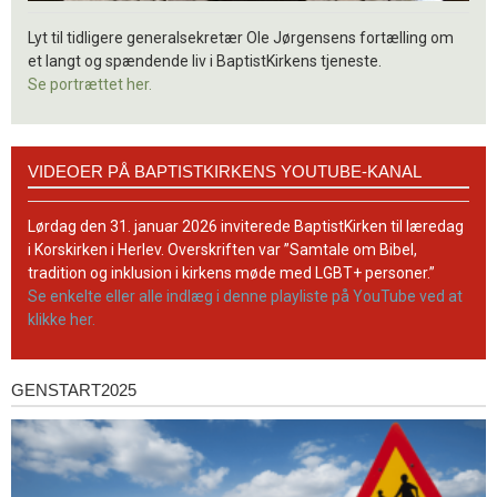
Lyt til tidligere generalsekretær Ole Jørgensens fortælling om
et langt og spændende liv i BaptistKirkens tjeneste.
Se portrættet her.
Videoer
VIDEOER PÅ BAPTISTKIRKENS YOUTUBE-KANAL
på
BaptistKirkens
YouTube-
Lørdag den 31. januar 2026 inviterede BaptistKirken til læredag
kanal
i Korskirken i Herlev. Overskriften var ”Samtale om Bibel,
tradition og inklusion i kirkens møde med LGBT+ personer.”
Se enkelte eller alle indlæg i denne playliste på YouTube ved at
klikke her.
GENSTART2025
Genstart2025