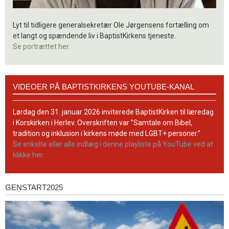
Lyt til tidligere generalsekretær Ole Jørgensens fortælling om
et langt og spændende liv i BaptistKirkens tjeneste.
Se portrættet her.
Videoer
VIDEOER PÅ BAPTISTKIRKENS YOUTUBE-KANAL
på
BaptistKirkens
YouTube-
Lørdag den 31. januar 2026 inviterede BaptistKirken til læredag
kanal
i Korskirken i Herlev. Overskriften var ”Samtale om Bibel,
tradition og inklusion i kirkens møde med LGBT+ personer.”
Se enkelte eller alle indlæg i denne playliste på YouTube ved at
klikke her.
GENSTART2025
Genstart2025