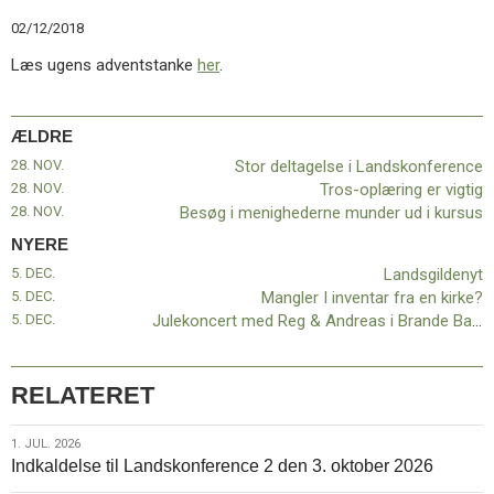
11.0:
Kalender
02/12/2018
12.0:
Inspiration
13.0:
Værktøjskassen
Læs ugens adventstanke
her
.
14.0:
Mission
15.0:
Om
BaptistKirken
ÆLDRE
16.0:
Kontakt
28. NOV.
Stor deltagelse i Landskonference
Næste
28. NOV.
Tros-oplæring er vigtig
indlæg:
28. NOV.
Besøg i menighederne munder ud i kursus
Landsgildenyt
Forrige
NYERE
indlæg:
5. DEC.
Landsgildenyt
Stor
5. DEC.
Mangler I inventar fra en kirke?
deltagelse
5. DEC.
Julekoncert med Reg & Andreas i Brande Baptistkirke
i
Landskonference
RELATERET
1.
1. JUL. 2026
Indkaldelse til Landskonference 2 den 3. oktober 2026
jul.
2026