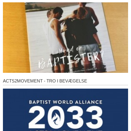
er
baptister?
ACTS2MOVEMENT - TRO I BEVÆGELSE
Acts2Movement
-
Tro
i
bevægelse