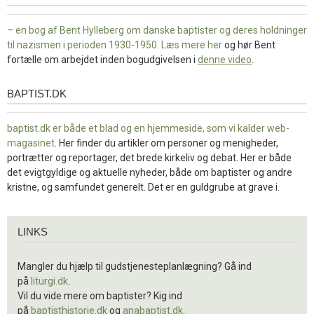
– en bog af Bent Hylleberg om danske baptister og deres holdninger
til nazismen i perioden 1930-1950. Læs mere
her
og hør Bent
fortælle om arbejdet inden bogudgivelsen i
denne video
.
BAPTIST.DK
baptist.dk
baptist.dk er både et blad og en
hjemmeside, som vi kalder web-
magasinet
. Her finder du artikler om personer og menigheder,
portrætter og reportager, det brede kirkeliv og debat. Her er både
det evigtgyldige og aktuelle nyheder, både om baptister og andre
kristne, og samfundet generelt. Det er en guldgrube at grave i.
Links
LINKS
Mangler du hjælp til gudstjenesteplanlægning? Gå ind
på
liturgi.dk
.
Vil du vide mere om baptister? Kig ind
på
baptisthistorie.dk
og
anabaptist.dk
.