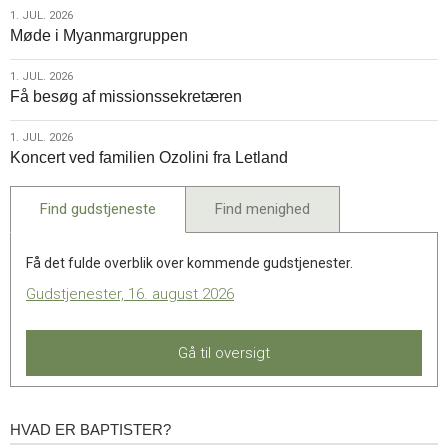
1.
1. JUL. 2026
Møde i Myanmargruppen
jul.
2026
1.
1. JUL. 2026
Få besøg af missionssekretæren
jul.
2026
1.
1. JUL. 2026
Koncert ved familien Ozolini fra Letland
jul.
2026
Find gudstjeneste
Find menighed
Få det fulde overblik over kommende gudstjenester.
Gudstjenester, 16. august 2026
Gå til oversigt
HVAD ER BAPTISTER?
Hvad