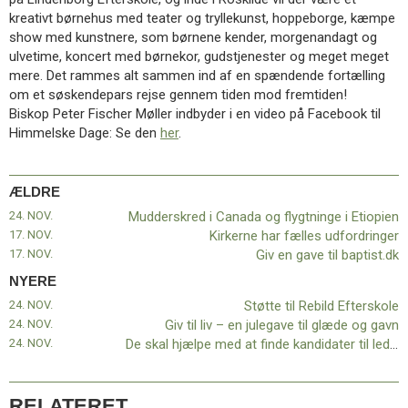
11.0:
Kalender
kreativt børnehus med teater og tryllekunst, hoppeborge, kæmpe
12.0:
Inspiration
show med kunstnere, som børnene kender, morgenandagt og
13.0:
Værktøjskassen
ulvetime, koncert med børnekor, gudstjenester og meget meget
14.0:
Mission
mere. Det rammes alt sammen ind af en spændende fortælling
15.0:
Om
om et søskendepars rejse gennem tiden mod fremtiden!
BaptistKirken
Biskop Peter Fischer Møller indbyder i en video på Facebook til
16.0:
Kontakt
Himmelske Dage: Se den
her
.
Næste
indlæg:
Støtte
ÆLDRE
til
24. NOV.
Mudderskred i Canada og flygtninge i Etiopien
Rebild
17. NOV.
Kirkerne har fælles udfordringer
Efterskole
Forrige
17. NOV.
Giv en gave til baptist.dk
indlæg:
NYERE
Mudderskred
24. NOV.
Støtte til Rebild Efterskole
i
24. NOV.
Giv til liv – en julegave til glæde og gavn
Canada
24. NOV.
De skal hjælpe med at finde kandidater til ledelsen
og
flygtninge
i
Etiopien
RELATERET