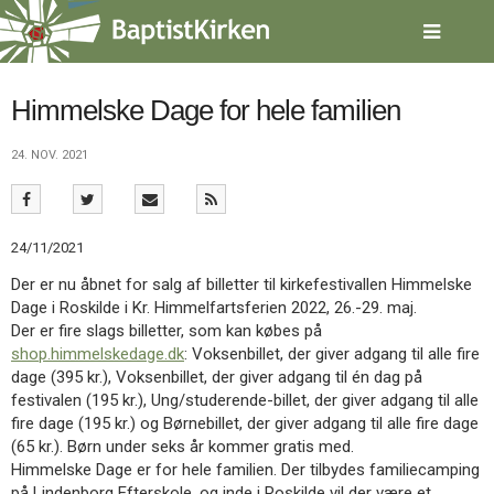
Spring
menu
over
og
gå
Himmelske Dage for hele familien
til
indhold
Vend
24. NOV. 2021
tilbage
til
forsiden
Gå
1.0:
Forside
24/11/2021
til
2.0:
Nyheder
Der er nu åbnet for salg af billetter til kirkefestivallen Himmelske
vores
3.0:
Kalender
Dage i Roskilde i Kr. Himmelfartsferien 2022, 26.-29. maj.
guide
4.0:
Inspiration
Der er fire slags billetter, som kan købes på
for
5.0:
Værktøjskassen
shop
.himmelskedage.dk
: Voksenbillet, der giver adgang til alle fire
tilgængelighed
6.0:
Mission
dage (395 kr.), Voksenbillet, der giver adgang til én dag på
7.0:
Om
festivalen (195 kr.), Ung/studerende-billet, der giver adgang til alle
BaptistKirken
fire dage (195 kr.) og Børnebillet, der giver adgang til alle fire dage
8.0:
Kontakt
(65 kr.). Børn under seks år kommer gratis med.
9.0:
Forside
Himmelske Dage er for hele familien. Der tilbydes familiecamping
10.0:
Nyheder
på Lindenborg Efterskole, og inde i Roskilde vil der være et