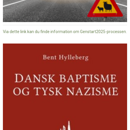
Via dette link kan du finde information om Genstart2025-processen.
Dansk
baptisme
og
tysk
nazisme