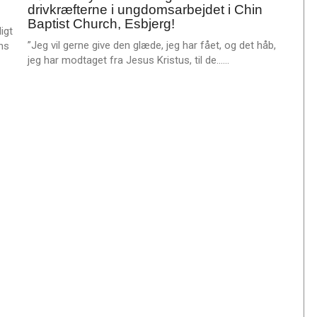
e
drivkræfterne i ungdomsarbejdet i Chin
2025
r
Baptist Church, Esbjerg!
igt
e
”Jeg vil gerne give den glæde, jeg har fået, og det håb,
ns
L
jeg har modtaget fra Jesus Kristus, til de……
æ
s
m
e
r
e