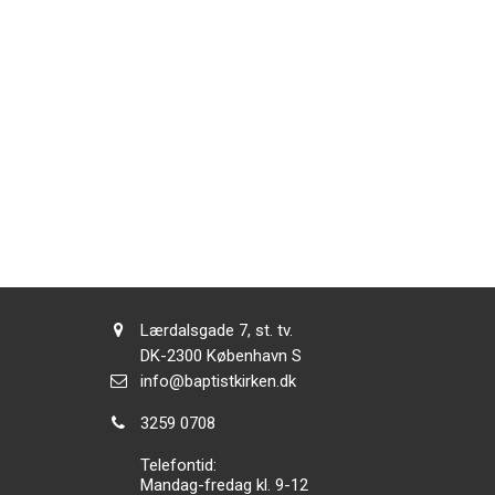
Adresse:
Lærdalsgade 7, st. tv.
Adresse:
DK-2300
København S
Send
info@baptistkirken.dk
email:
Tlf.:
3259 0708
Telefontid:
Mandag-fredag kl. 9-12