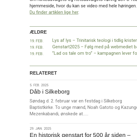
11.0:
Kalender
hjemmeside, hvor du kan se video med hele høringen.
12.0:
Inspiration
Du finder artiklen lige her
.
13.0:
Værktøjskassen
14.0:
Mission
15.0:
Om
ÆLDRE
BaptistKirken
19. FEB.
16.0:
Kontakt
19. FEB.
Næste
19. FEB.
indlæg:
”Nogle
beskriver
RELATERET
det
som
5.
5. FEB. 2025
om,
Dåb i Silkeborg
feb.
der
2025
Søndag d. 2. februar var en festdag i Silkeborg
er
Baptistkirke. To unge mænd, Noah Gatoto og Kazung
en
L
Mezenkabandi, ønskede at……
helt
æ
særlig
s
fred…”
Forrige
29.
29. JAN. 2025
m
En historisk genstart for 500 år siden –
indlæg:
jan.