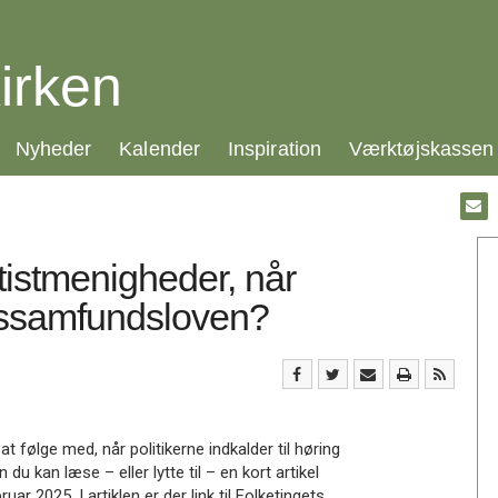
irken
21.0:
22.0:
23.0:
24.0:
Nyheder
Kalender
Inspiration
Værktøjskassen
Gå
til:
Emai
tistmenigheder, når
rossamfundsloven?
at følge med, når politikerne indkalder til høring
 kan læse – eller lytte til – en kort artikel
r 2025. I artiklen er der link til Folketingets