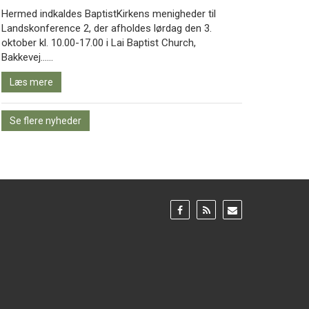
Hermed indkaldes BaptistKirkens menigheder til
Landskonference 2, der afholdes lørdag den 3.
oktober kl. 10.00-17.00 i Lai Baptist Church,
Læs
Bakkevej……
mere
Læs mere
Se flere nyheder
Gå
Gå
Gå
til:
til:
til:
Facebook
RSS
Email
feed