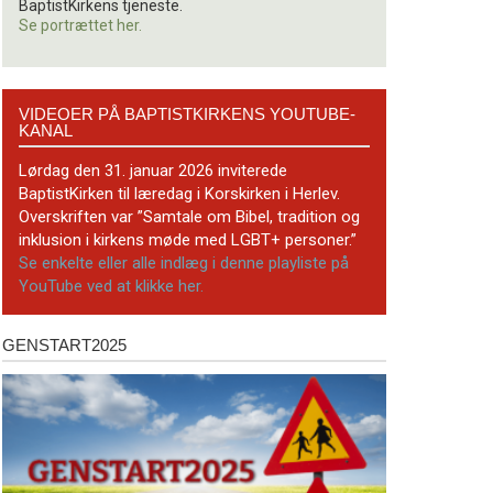
BaptistKirkens tjeneste.
Se portrættet her.
Videoer
VIDEOER PÅ BAPTISTKIRKENS YOUTUBE-
på
KANAL
BaptistKirkens
YouTube-
Lørdag den 31. januar 2026 inviterede
kanal
BaptistKirken til læredag i Korskirken i Herlev.
Overskriften var ”Samtale om Bibel, tradition og
inklusion i kirkens møde med LGBT+ personer.”
Se enkelte eller alle indlæg i denne playliste på
YouTube ved at klikke her.
GENSTART2025
Genstart2025