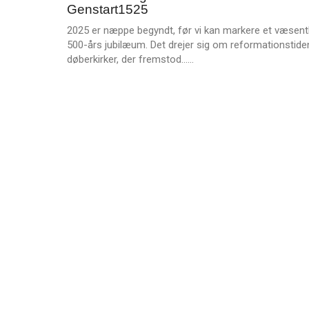
e
Genstart1525
Lys
2025
r
af
2025 er næppe begyndt, før vi kan markere et væsentl
e
lys
500-års jubilæum. Det drejer sig om reformationstide
–
L
døberkirker, der fremstod……
Trinitarisk
æ
teologi
s
i
m
tidlig
e
kristendom
r
e