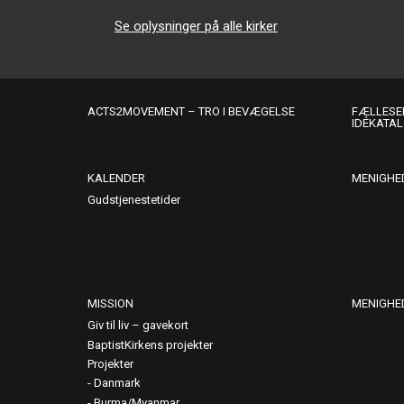
Se oplysninger på alle kirker
ACTS2MOVEMENT – TRO I BEVÆGELSE
FÆLLESER
IDÉKATA
KALENDER
MENIGHE
Gudstjenestetider
MISSION
MENIGHE
Giv til liv – gavekort
BaptistKirkens projekter
Projekter
Danmark
Burma/Myanmar