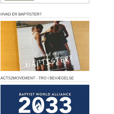
HVAD ER BAPTISTER?
Hvad
er
baptister?
ACTS2MOVEMENT - TRO I BEVÆGELSE
Acts2Movement
-
Tro
i
bevægelse