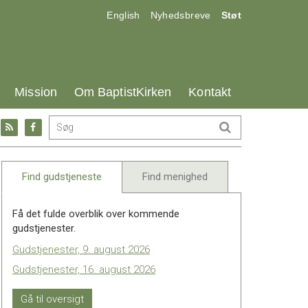
17.0:
18.0:
19.0:
English
Nyhedsbreve
Støt
25.0:
26.0:
27.0:
Mission
Om BaptistKirken
Kontakt
Gå
Gå
til:
til:
l
RSS
Facebook
feed
Find gudstjeneste
Find menighed
Få det fulde overblik over kommende
gudstjenester.
Gudstjenester, 9. august 2026
Gudstjenester, 16. august 2026
Gå til oversigt