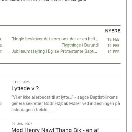
NYERE
Lys af lys – Trinitarisk teologi i tidlig kristendom
”Nogle beskriver det som om, der er en helt særlig fred…”
19. FEB.
Genstart2025 – Følg med på webmediet baptist.dk
Flygtninge i Burundi
19. FEB.
”Lad os tale om tro” – kampagnen lever fortsat på sociale medier
Jubilæumsfejring i Eglise Protestante Baptiste
19. FEB.
5.
5. FEB. 2025
Lyttede vi?
feb.
2025
”Vi er ikke allerbedst til at lytte…” - sagde BaptistKirkens
o
generalsekretær Bodil Højbak Møller ved indledningen på
L
lederdagen i Rebild.……
æ
s
29.
29. JAN. 2025
m
Mød Henry Nawl Thang Bik - en af
jan.