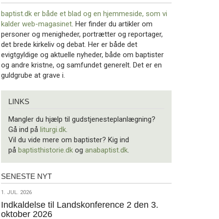
baptist.dk er både et blad og en
hjemmeside, som vi
kalder web-magasinet
. Her finder du artikler om
personer og menigheder, portrætter og reportager,
det brede kirkeliv og debat. Her er både det
evigtgyldige og aktuelle nyheder, både om baptister
og andre kristne, og samfundet generelt. Det er en
guldgrube at grave i.
Links
LINKS
Mangler du hjælp til gudstjenesteplanlægning?
Gå ind på
liturgi.dk
.
Vil du vide mere om baptister? Kig ind
på
baptisthistorie.dk
og
anabaptist.dk
.
SENESTE NYT
Seneste
nyt
1.
1. JUL. 2026
jul.
Indkaldelse til Landskonference 2 den 3.
oktober 2026
2026