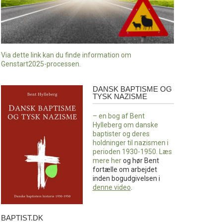
Via dette link kan du finde information om
Genstart2025-processen.
DANSK BAPTISME OG
Dansk
TYSK NAZISME
baptisme
og
– en bog af Bent
tysk
Hylleberg om danske
nazisme
baptister og deres
holdninger til nazismen i
perioden 1930-1950. Læs
mere
her
og hør Bent
fortælle om arbejdet
inden bogudgivelsen i
denne video
.
BAPTIST.DK
baptist.dk