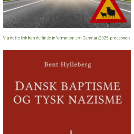
Via dette link kan du finde information om Genstart2025-processen.
Dansk
baptisme
og
tysk
nazisme