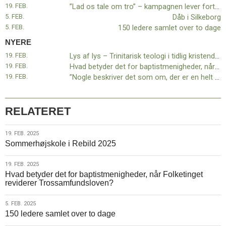
11.0:
Kalender
19. FEB.
”Lad os tale om tro” – kampagnen lever fortsat på sociale medier
12.0:
Inspiration
5. FEB.
Dåb i Silkeborg
13.0:
Værktøjskassen
5. FEB.
150 ledere samlet over to dage
14.0:
Mission
NYERE
15.0:
Om
19. FEB.
Lys af lys – Trinitarisk teologi i tidlig kristendom
BaptistKirken
19. FEB.
Hvad betyder det for baptistmenigheder, når Folketinget reviderer Trossamfundsloven?
16.0:
Kontakt
19. FEB.
”Nogle beskriver det som om, der er en helt særlig fred…”
Næste
indlæg:
Lys
RELATERET
af
lys
19.
19. FEB. 2025
–
Sommerhøjskole i Rebild 2025
feb.
Trinitarisk
2025
teologi
19.
19. FEB. 2025
i
Hvad betyder det for baptistmenigheder, når Folketinget
feb.
tidlig
reviderer Trossamfundsloven?
2025
kristendom
Forrige
indlæg:
5.
5. FEB. 2025
”Lad
150 ledere samlet over to dage
feb.
os