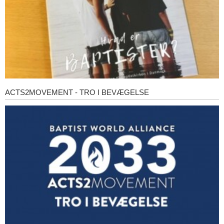
ACTS2MOVEMENT - TRO I BEVÆGELSE
Acts2Movement
-
Tro
i
bevægelse