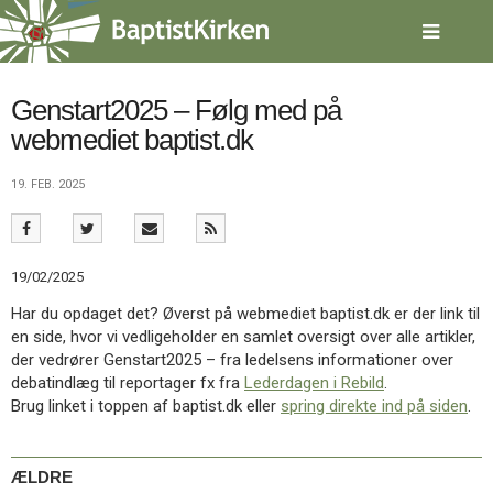
Spring
menu
over
og
gå
Genstart2025 – Følg med på
til
webmediet baptist.dk
indhold
Vend
tilbage
19. FEB. 2025
til
forsiden
Gå
1.0:
Forside
til
2.0:
Nyheder
19/02/2025
vores
3.0:
Kalender
guide
4.0:
Inspiration
Har du opdaget det? Øverst på webmediet baptist.dk er der link til
for
5.0:
Værktøjskassen
en side, hvor vi vedligeholder en samlet oversigt over alle artikler,
tilgængelighed
6.0:
Mission
der vedrører Genstart2025 – fra ledelsens informationer over
7.0:
Om
debatindlæg til reportager fx fra
Lederdagen i Rebild
.
BaptistKirken
Brug linket i toppen af baptist.dk eller
spring direkte ind på siden
.
8.0:
Kontakt
9.0:
Forside
ÆLDRE
10.0:
Nyheder