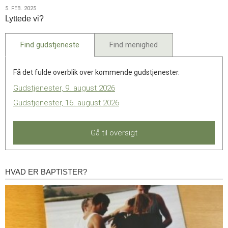
2025
tale
5.
5. FEB. 2025
om
Lyttede vi?
feb.
tro”
2025
–
Find gudstjeneste
Find menighed
kampagnen
lever
fortsat
Få det fulde overblik over kommende gudstjenester.
på
Gudstjenester, 9. august 2026
sociale
Gudstjenester, 16. august 2026
medier
Gå til oversigt
HVAD ER BAPTISTER?
Hvad
er
baptister?