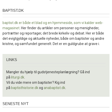
BAPTIST.DK
baptist.dk
baptist.dk er både et blad og en
hjemmeside, som vi kalder web-
magasinet
. Her finder du artikler om personer og menigheder,
portrætter og reportager, det brede kirkeliv og debat. Her er både
det evigtgyldige og aktuelle nyheder, både om baptister og andre
kristne, og samfundet generelt. Det er en guldgrube at grave i.
Links
LINKS
Mangler du hjælp til gudstjenesteplanlægning? Gå ind
på
liturgi.dk
.
Vil du vide mere om baptister? Kig ind
på
baptisthistorie.dk
og
anabaptist.dk
.
SENESTE NYT
Seneste
nyt