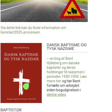
Via dette link kan du finde information om
Genstart2025-processen.
DANSK BAPTISME OG
Dansk
TYSK NAZISME
baptisme
og
– en bog af Bent
tysk
Hylleberg om danske
nazisme
baptister og deres
holdninger til nazismen i
perioden 1930-1950. Læs
mere
her
og hør Bent
fortælle om arbejdet
inden bogudgivelsen i
denne video
.
BAPTIST.DK
baptist.dk