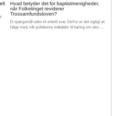
m
elt
Hvad betyder det for baptistmenigheder,
feb.
e
når Folketinget reviderer
2025
r
Trossamfundsloven?
e
e
Et spørgsmål uden et enkelt svar. Derfor er det vigtigt at
L
følge med, når politikerne indkalder til høring om den……
æ
s
m
e
r
e