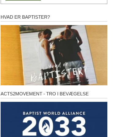
HVAD ER BAPTISTER?
Hvad
er
baptister?
ACTS2MOVEMENT - TRO I BEVÆGELSE
Acts2Movement
-
Tro
i
bevægelse