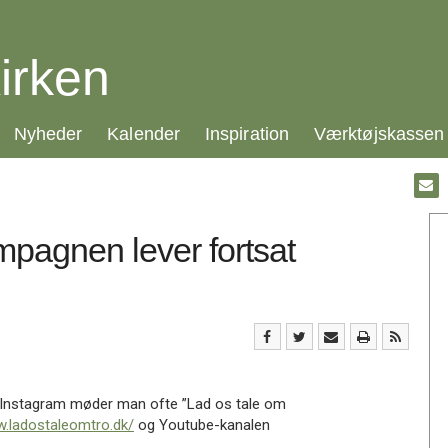
irken
21.0:
22.0:
23.0:
24.0:
Nyheder
Kalender
Inspiration
Værktøjskassen
Gå
til:
Emai
ampagnen lever fortsat
å Instagram møder man ofte ”Lad os tale om
w.ladostaleomtro.dk/
og Youtube-kanalen