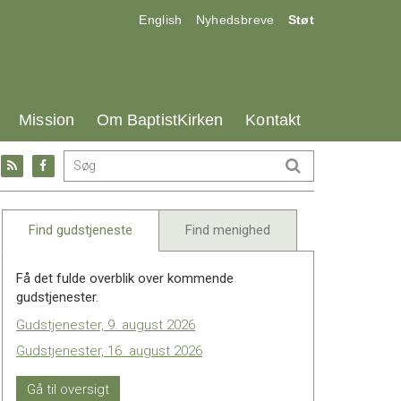
17.0:
18.0:
19.0:
English
Nyhedsbreve
Støt
25.0:
26.0:
27.0:
Mission
Om BaptistKirken
Kontakt
Gå
Gå
til:
til:
l
RSS
Facebook
feed
Find gudstjeneste
Find menighed
Få det fulde overblik over kommende
gudstjenester.
Gudstjenester, 9. august 2026
Gudstjenester, 16. august 2026
Gå til oversigt