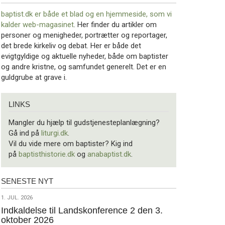
baptist.dk er både et blad og en
hjemmeside, som vi
kalder web-magasinet
. Her finder du artikler om
personer og menigheder, portrætter og reportager,
det brede kirkeliv og debat. Her er både det
evigtgyldige og aktuelle nyheder, både om baptister
og andre kristne, og samfundet generelt. Det er en
guldgrube at grave i.
Links
LINKS
Mangler du hjælp til gudstjenesteplanlægning?
Gå ind på
liturgi.dk
.
Vil du vide mere om baptister? Kig ind
på
baptisthistorie.dk
og
anabaptist.dk
.
SENESTE NYT
Seneste
nyt
1.
1. JUL. 2026
jul.
Indkaldelse til Landskonference 2 den 3.
oktober 2026
2026