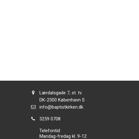
Adresse:
Lærdalsgade 7, st. tv.
Adresse:
DK-2300
København S
Send
info@baptistkirken.dk
email:
Tlf.:
3259 0708
Telefontid:
Mandag-fredag kl. 9-12