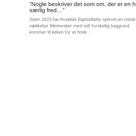
e
”Nogle beskriver det som om, der er en h
feb.
r
særlig fred…”
2025
e
Siden 2023 har Roskilde Baptistkirke oplevet en mindr
vækkelse. Mennesker med vidt forskellig baggrund
L
kommer til kirken for at finde……
æ
s
m
e
r
e