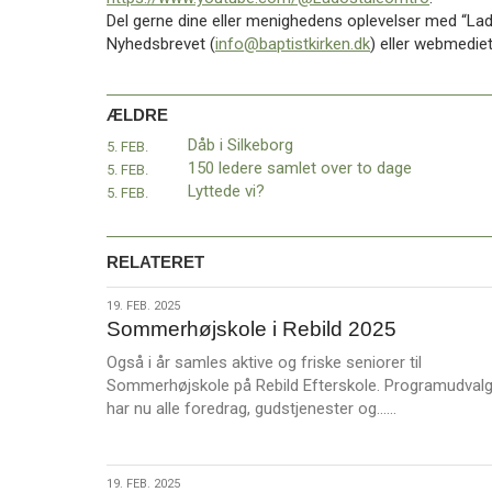
11.0:
Kalender
Del gerne dine eller menighedens oplevelser med “Lad 
12.0:
Inspiration
Nyhedsbrevet (
info@baptistkirken.dk
) eller webmediet
13.0:
Værktøjskassen
14.0:
Mission
15.0:
Om
ÆLDRE
BaptistKirken
Dåb i Silkeborg
5. FEB.
16.0:
Kontakt
150 ledere samlet over to dage
5. FEB.
Næste
Lyttede vi?
5. FEB.
indlæg:
Genstart2025
–
RELATERET
Følg
med
19.
19. FEB. 2025
på
Sommerhøjskole i Rebild 2025
feb.
webmediet
2025
Også i år samles aktive og friske seniorer til
baptist.dk
Forrige
Sommerhøjskole på Rebild Efterskole. Programudvalg
indlæg:
L
har nu alle foredrag, gudstjenester og……
Dåb
æ
i
s
Silkeborg
m
19.
19. FEB. 2025