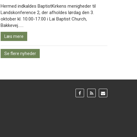
Hermed indkaldes BaptistKirkens menigheder til
Landskonference 2, der afholdes lørdag den 3.
oktober kl. 10.00-17.00 i Lai Baptist Church,
Læs
Bakkevej……
mere
Læs mere
Se flere nyheder
Gå
Gå
Gå
til:
til:
til:
Facebook
RSS
Email
feed