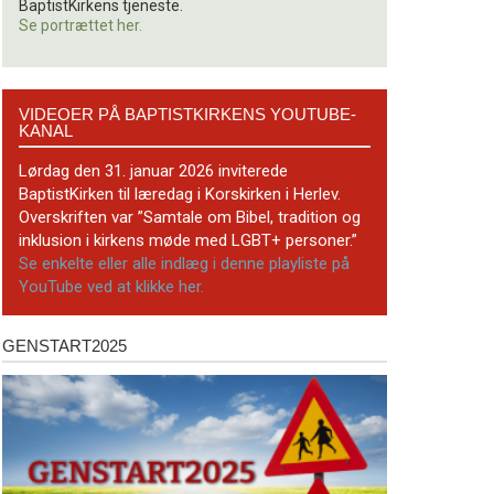
BaptistKirkens tjeneste.
Se portrættet her.
Videoer
VIDEOER PÅ BAPTISTKIRKENS YOUTUBE-
på
KANAL
BaptistKirkens
YouTube-
Lørdag den 31. januar 2026 inviterede
kanal
BaptistKirken til læredag i Korskirken i Herlev.
Overskriften var ”Samtale om Bibel, tradition og
inklusion i kirkens møde med LGBT+ personer.”
Se enkelte eller alle indlæg i denne playliste på
YouTube ved at klikke her.
GENSTART2025
Genstart2025