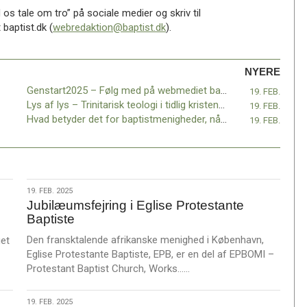
os tale om tro” på sociale medier og skriv til
 baptist.dk (
webredaktion@baptist.dk
).
NYERE
Genstart2025 – Følg med på webmediet baptist.dk
19. FEB.
Lys af lys – Trinitarisk teologi i tidlig kristendom
19. FEB.
Hvad betyder det for baptistmenigheder, når Folketinget reviderer Trossamfundsloven?
19. FEB.
19.
19. FEB. 2025
Jubilæumsfejring i Eglise Protestante
feb.
Baptiste
2025
Den fransktalende afrikanske menighed i København,
et
Eglise Protestante Baptiste, EPB, er en del af EPBOMI –
L
Protestant Baptist Church, Works……
æ
s
19.
19. FEB. 2025