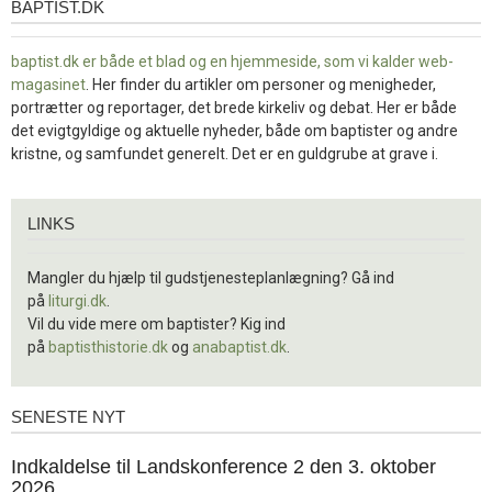
BAPTIST.DK
baptist.dk
baptist.dk er både et blad og en
hjemmeside, som vi kalder web-
magasinet
. Her finder du artikler om personer og menigheder,
portrætter og reportager, det brede kirkeliv og debat. Her er både
det evigtgyldige og aktuelle nyheder, både om baptister og andre
kristne, og samfundet generelt. Det er en guldgrube at grave i.
Links
LINKS
Mangler du hjælp til gudstjenesteplanlægning? Gå ind
på
liturgi.dk
.
Vil du vide mere om baptister? Kig ind
på
baptisthistorie.dk
og
anabaptist.dk
.
SENESTE NYT
Seneste
nyt
1.
Indkaldelse til Landskonference 2 den 3. oktober
jul.
2026