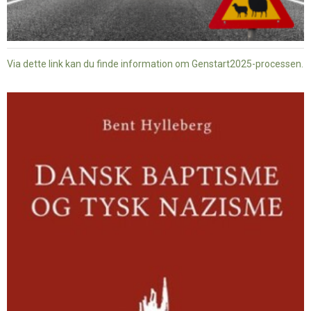
Via dette link kan du finde information om Genstart2025-processen.
Dansk
baptisme
og
tysk
nazisme