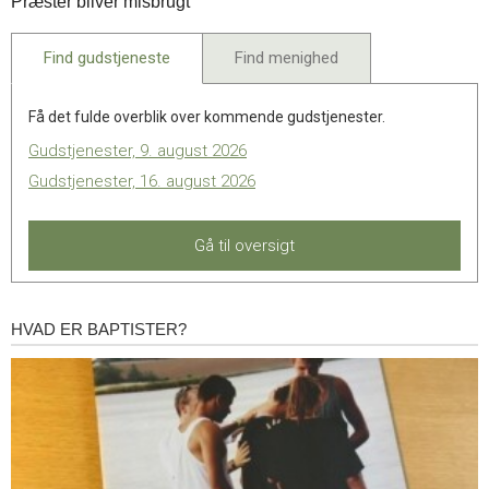
Præster bliver misbrugt
maj.
2022
Find gudstjeneste
Find menighed
Få det fulde overblik over kommende gudstjenester.
Gudstjenester, 9. august 2026
Gudstjenester, 16. august 2026
Gå til oversigt
HVAD ER BAPTISTER?
Hvad
er
baptister?