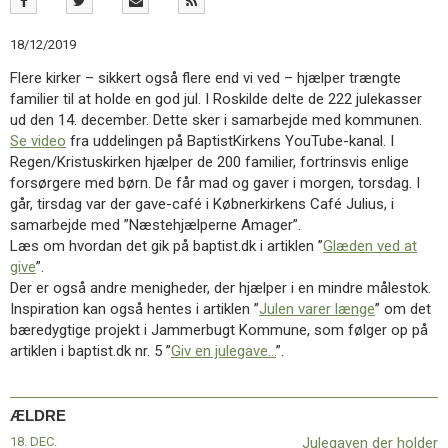
11.0:
Kalender
12.0:
Inspiration
18/12/2019
13.0:
Værktøjskassen
14.0:
Mission
Flere kirker – sikkert også flere end vi ved – hjælper trængte
15.0:
Om
familier til at holde en god jul. I Roskilde delte de 222 julekasser
BaptistKirken
ud den 14. december. Dette sker i samarbejde med kommunen.
16.0:
Kontakt
Se video
fra uddelingen på BaptistKirkens YouTube-kanal. I
Regen/Kristuskirken hjælper de 200 familier, fortrinsvis enlige
Næste
forsørgere med børn. De får mad og gaver i morgen, torsdag. I
indlæg:
går, tirsdag var der gave-café i Købnerkirkens Café Julius, i
Besøget
samarbejde med ”Næstehjælperne Amager”.
i
Læs om hvordan det gik på baptist.dk i artiklen ”
Glæden ved at
Myanmar
Forrige
give
”.
indlæg:
Der er også andre menigheder, der hjælper i en mindre målestok.
Julegaven
Inspiration kan også hentes i artiklen ”
Julen varer længe
” om det
der
bæredygtige projekt i Jammerbugt Kommune, som følger op på
holder
artiklen i baptist.dk nr. 5 ”
Giv en julegave…
”.
ÆLDRE
18. DEC.
Julegaven der holder