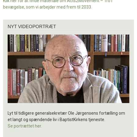
Klik her for at finde materiale om Acts2Movement – Tro i
bevægelse, som vi arbejder med frem til 2033.
Nyt
NYT VIDEOPORTRÆT
videoportræt
Lyt til tidligere generalsekretær Ole Jørgensens fortælling om
et langt og spændende liv i BaptistKirkens tjeneste.
Se portrættet her.