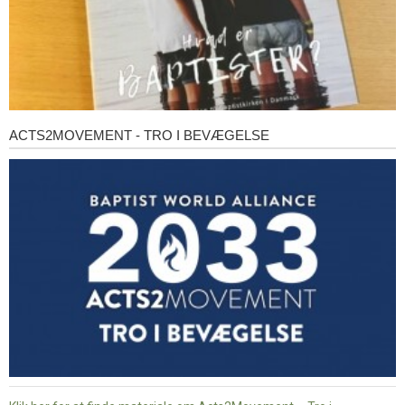
ACTS2MOVEMENT - TRO I BEVÆGELSE
Acts2Movement
-
Tro
i
bevægelse