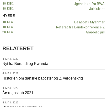
18. DEC.
Ugens bøn fra BWA
18. DEC.
Julelukket
NYERE
18. DEC.
Besøget i Myanmar
18. DEC.
Referat fra Landskonference 2
20. DEC.
Glædelig jul!
RELATERET
4.
4. MAJ. 2022
Nyt fra Burundi og Rwanda
maj.
2022
4.
4. MAJ. 2022
Historien om danske baptister og 2. verdenskrig
maj.
2022
4.
4. MAJ. 2022
Årsregnskab 2021
maj.
2022
4.
4. MAJ. 2022