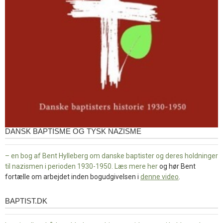
DANSK BAPTISME OG TYSK NAZISME
– en bog af Bent Hylleberg om danske baptister og deres holdninger
til nazismen i perioden 1930-1950. Læs mere
her
og hør Bent
fortælle om arbejdet inden bogudgivelsen i
denne video
.
BAPTIST.DK
baptist.dk