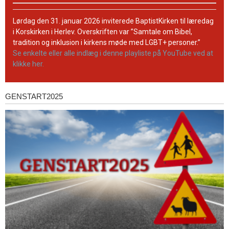
BaptistKirkens
YouTube-
Lørdag den 31. januar 2026 inviterede BaptistKirken til læredag
kanal
i Korskirken i Herlev. Overskriften var ”Samtale om Bibel,
tradition og inklusion i kirkens møde med LGBT+ personer.”
Se enkelte eller alle indlæg i denne playliste på YouTube ved at
klikke her.
GENSTART2025
Genstart2025