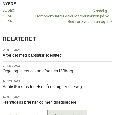
11.0:
Kalender
NYERE
12.0:
Inspiration
20. DEC.
Glædelig jul!
13.0:
Værktøjskassen
8. JAN.
Homoseksualitet deler Metodistkirken på verdensplan
14.0:
Mission
8. JAN.
Bed for Syrien, Iran og Irak
15.0:
Om
BaptistKirken
16.0:
Kontakt
RELATERET
Næste
indlæg:
21.
21. SEP. 2022
Glædelig
Arbejdet med baptistisk identitet
sep.
jul!
Forrige
2022
indlæg:
21.
21. SEP. 2022
Besøget
Orgel og talerstol kan afhentes i Viborg
sep.
i
2022
Myanmar
14.
14. SEP. 2022
BaptistKirkens ledelse på menighedsbesøg
sep.
2022
14.
14. SEP. 2022
Fremtidens præster og menighedsledere
sep.
2022