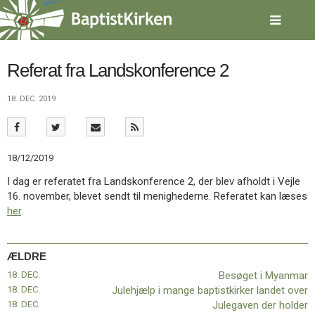
Spring
menu
over
og
gå
Referat fra Landskonference 2
til
indhold
Vend
18. DEC. 2019
tilbage
til
forsiden
Gå
1.0:
Forside
18/12/2019
til
2.0:
Nyheder
I dag er referatet fra Landskonference 2, der blev afholdt i Vejle
vores
3.0:
Kalender
16. november, blevet sendt til menighederne. Referatet kan læses
guide
4.0:
Inspiration
her
.
for
5.0:
Værktøjskassen
tilgængelighed
6.0:
Mission
7.0:
Om
ÆLDRE
BaptistKirken
8.0:
Kontakt
18. DEC.
Besøget i Myanmar
18. DEC.
Julehjælp i mange baptistkirker landet over
9.0:
Forside
18. DEC.
Julegaven der holder
10.0:
Nyheder