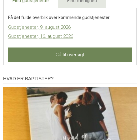
Find gudstjeneste
Find menighed
Få det fulde overblik over kommende gudstjenester.
Gudstjenester, 9. august 2026
Gudstjenester, 16. august 2026
Gå til oversigt
HVAD ER BAPTISTER?
Hvad
er
baptister?