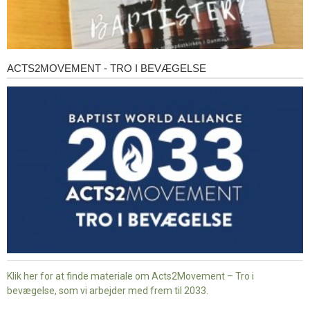
ACTS2MOVEMENT - TRO I BEVÆGELSE
Acts2Movement
-
Tro
i
bevægelse
Klik her for at finde materiale om Acts2Movement – Tro i
bevægelse, som vi arbejder med frem til 2033.