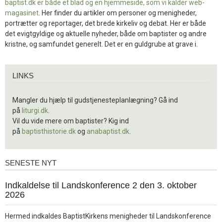
baptist.dk er både et blad og en
hjemmeside, som vi kalder web-
magasinet
. Her finder du artikler om personer og menigheder,
portrætter og reportager, det brede kirkeliv og debat. Her er både
det evigtgyldige og aktuelle nyheder, både om baptister og andre
kristne, og samfundet generelt. Det er en guldgrube at grave i.
Links
LINKS
Mangler du hjælp til gudstjenesteplanlægning? Gå ind
på
liturgi.dk
.
Vil du vide mere om baptister? Kig ind
på
baptisthistorie.dk
og
anabaptist.dk
.
SENESTE NYT
Seneste
nyt
1.
Indkaldelse til Landskonference 2 den 3. oktober
jul.
2026
2026
Hermed indkaldes BaptistKirkens menigheder til Landskonference