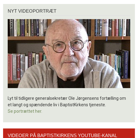
Nyt
NYT VIDEOPORTRÆT
videoportræt
Lyt til tidligere generalsekretær Ole Jørgensens fortælling om
et langt og spændende liv i BaptistKirkens tjeneste.
Se portrættet her.
Videoer
VIDEOER PÅ BAPTISTKIRKENS YOUTUBE-KANAL
på