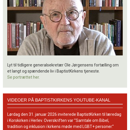
Lyt til tidligere generalsekretær Ole Jørgensens fortælling om
et langt og spændende liv i BaptistKirkens tjeneste.
Se portrættet her.
Videoer
VIDEOER PÅ BAPTISTKIRKENS YOUTUBE-KANAL
på
BaptistKirkens
YouTube-
Lørdag den 31. januar 2026 inviterede BaptistKirken til læredag
kanal
i Korskirken i Herlev. Overskriften var ”Samtale om Bibel,
tradition og inklusion i kirkens møde med LGBT+ personer.”