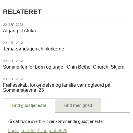
RELATERET
20.
20. SEP. 2023
Afgang til Afrika
sep.
2023
20.
20. SEP. 2023
Tema-søndage i chinkirkerne
sep.
2023
20.
20. SEP. 2023
Sommerlejr for børn og unge i Chin Bethel Church, Skjern
sep.
2023
20.
20. SEP. 2023
Fællesskab, forkyndelse og familie var nøgleord på
sep.
Sommerstævne ’23
2023
Find gudstjeneste
Find menighed
Få det fulde overblik over kommende gudstjenester.
Gudstjenester, 9. august 2026