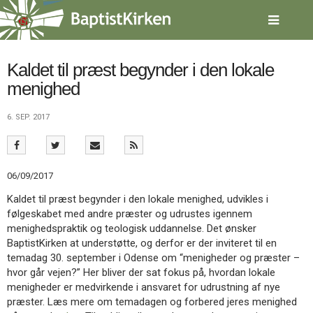
Spring
menu
over
og
gå
Kaldet til præst begynder i den lokale
til
menighed
indhold
Vend
tilbage
6. SEP. 2017
til
forsiden
Gå
1.0:
Forside
til
2.0:
Nyheder
06/09/2017
vores
3.0:
Kalender
guide
4.0:
Inspiration
Kaldet til præst begynder i den lokale menighed, udvikles i
for
5.0:
Værktøjskassen
følgeskabet med andre præster og udrustes igennem
tilgængelighed
6.0:
Mission
menighedspraktik og teologisk uddannelse. Det ønsker
7.0:
Om
BaptistKirken at understøtte, og derfor er der inviteret til en
BaptistKirken
temadag 30. september i Odense om “menigheder og præster –
8.0:
Kontakt
hvor går vejen?” Her bliver der sat fokus på, hvordan lokale
menigheder er medvirkende i ansvaret for udrustning af nye
9.0:
Forside
præster. Læs mere om temadagen og forbered jeres menighed
10.0:
Nyheder