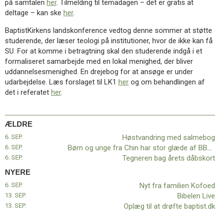
på samtalen
her
. Tilmelding til temadagen – det er gratis at
11.0:
Kalender
deltage – kan ske
her
.
12.0:
Inspiration
13.0:
Værktøjskassen
BaptistKirkens landskonference vedtog denne sommer at støtte
14.0:
Mission
studerende, der læser teologi på institutioner, hvor de ikke kan få
15.0:
Om
SU. For at komme i betragtning skal den studerende indgå i et
BaptistKirken
formaliseret samarbejde med en lokal menighed, der bliver
16.0:
Kontakt
uddannelsesmenighed. En drejebog for at ansøge er under
udarbejdelse. Læs forslaget til LK1
her
og om behandlingen af
Næste
det i referatet
her
.
indlæg:
Nyt
fra
familien
ÆLDRE
Kofoed
Forrige
6. SEP.
Høstvandring med salmebog
indlæg:
6. SEP.
Børn og unge fra Chin har stor glæde af BBU medlemskab
Høstvandring
6. SEP.
Tegneren bag årets dåbskort
med
NYERE
salmebog
6. SEP.
Nyt fra familien Kofoed
13. SEP.
Bibelen Live
13. SEP.
Oplæg til at drøfte baptist.dk