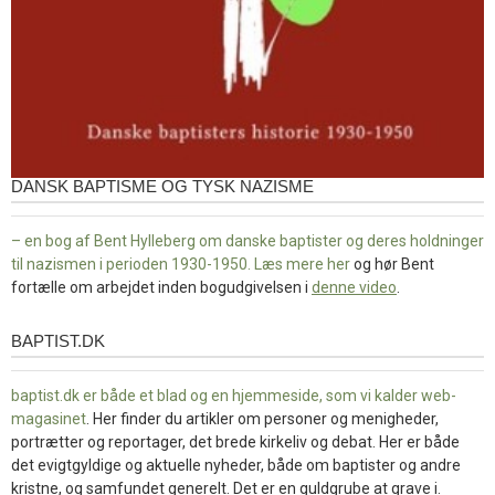
DANSK BAPTISME OG TYSK NAZISME
– en bog af Bent Hylleberg om danske baptister og deres holdninger
til nazismen i perioden 1930-1950. Læs mere
her
og hør Bent
fortælle om arbejdet inden bogudgivelsen i
denne video
.
BAPTIST.DK
baptist.dk
baptist.dk er både et blad og en
hjemmeside, som vi kalder web-
magasinet
. Her finder du artikler om personer og menigheder,
portrætter og reportager, det brede kirkeliv og debat. Her er både
det evigtgyldige og aktuelle nyheder, både om baptister og andre
kristne, og samfundet generelt. Det er en guldgrube at grave i.