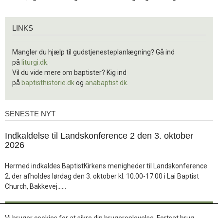
Links
LINKS
Mangler du hjælp til gudstjenesteplanlægning? Gå ind
på
liturgi.dk
.
Vil du vide mere om baptister? Kig ind
på
baptisthistorie.dk
og
anabaptist.dk
.
SENESTE NYT
Seneste
nyt
1.
Indkaldelse til Landskonference 2 den 3. oktober
jul.
2026
2026
Hermed indkaldes BaptistKirkens menigheder til Landskonference
2, der afholdes lørdag den 3. oktober kl. 10.00-17.00 i Lai Baptist
Læs
Church, Bakkevej……
mere
Læs mere