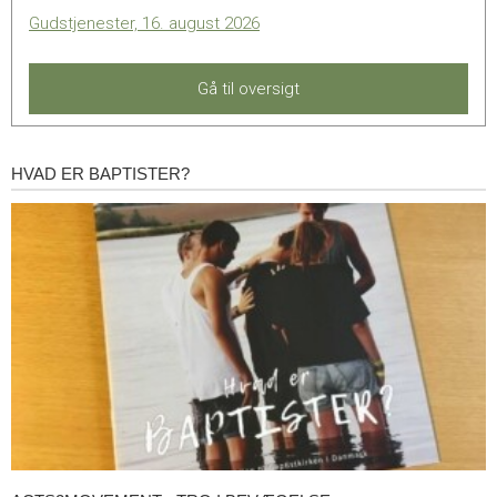
Gudstjenester, 16. august 2026
Gå til oversigt
HVAD ER BAPTISTER?
Hvad
er
baptister?