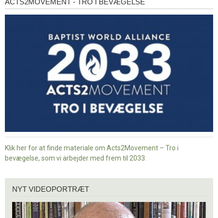
ACTS2MOVEMENT - TRO I BEVÆGELSE
Acts2Movement
-
Tro
i
bevægelse
Klik her for at finde materiale om Acts2Movement – Tro i
bevægelse, som vi arbejder med frem til 2033.
Nyt
NYT VIDEOPORTRÆT
videoportræt