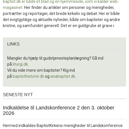
baptist.dk er både et blad og en
hjemmeside, som vi kalder web-
magasinet
. Her finder du artikler om personer og menigheder,
portrætter og reportager, det brede kirkeliv og debat. Her er både
det evigtgyldige og aktuelle nyheder, både om baptister og andre
kristne, og samfundet generelt. Det er en guldgrube at grave i.
Links
LINKS
Mangler du hjælp til gudstjenesteplanlægning? Gå ind
på
liturgi.dk
.
Vil du vide mere om baptister? Kig ind
på
baptisthistorie.dk
og
anabaptist.dk
.
SENESTE NYT
Seneste
nyt
1.
Indkaldelse til Landskonference 2 den 3. oktober
jul.
2026
2026
Hermed indkaldes BaptistKirkens menigheder til Landskonference