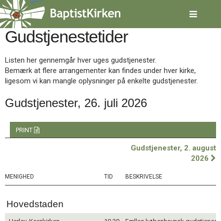
Spring
menu
over
Gudstjenestetider
og
gå
til
Listen her gennemgår hver uges gudstjenester.
indhold
Vend
Bemærk at flere arrangementer kan findes under hver kirke,
tilbage
ligesom vi kan mangle oplysninger på enkelte gudstjenester.
til
forsiden
Gudstjenester, 26. juli 2026
Gå
1.0:
Forside
til
2.0:
Nyheder
vores
3.0:
Kalender
PRINT
guide
4.0:
Inspiration
Gudstjenester, 2. august
for
5.0:
Værktøjskassen
2026
tilgængelighed
6.0:
Mission
7.0:
Om
MENIGHED
TID
BESKRIVELSE
BaptistKirken
8.0:
Kontakt
Hovedstaden
9.0:
Forside
10.0:
Nyheder