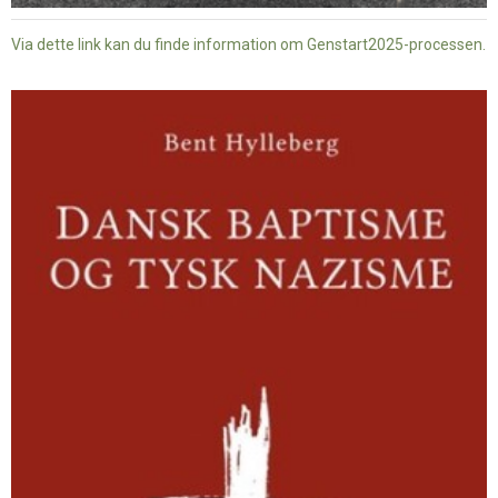
Via dette link kan du finde information om Genstart2025-processen.
Dansk
baptisme
og
tysk
nazisme