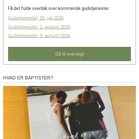
Få det fulde overblik over kommende gudstjenester.
Gudstjenester, 26. juli 2026
Gudstjenester, 2. august 2026
Gudstjenester, 9. august 2026
Gå til oversigt
HVAD ER BAPTISTER?
Hvad
er
baptister?