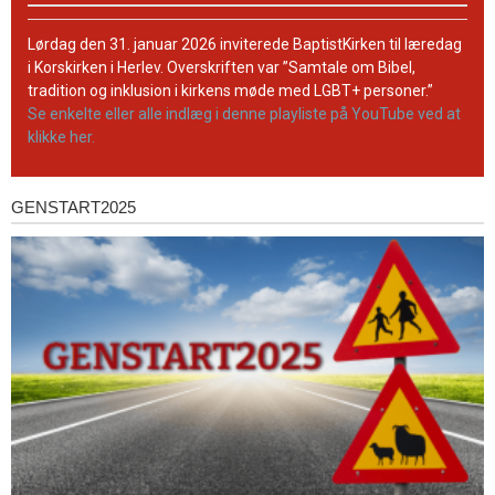
BaptistKirkens
YouTube-
Lørdag den 31. januar 2026 inviterede BaptistKirken til læredag
kanal
i Korskirken i Herlev. Overskriften var ”Samtale om Bibel,
tradition og inklusion i kirkens møde med LGBT+ personer.”
Se enkelte eller alle indlæg i denne playliste på YouTube ved at
klikke her.
GENSTART2025
Genstart2025