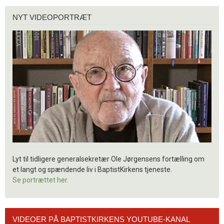
Nyt
NYT VIDEOPORTRÆT
videoportræt
Lyt til tidligere generalsekretær Ole Jørgensens fortælling om
et langt og spændende liv i BaptistKirkens tjeneste.
Se portrættet her.
Videoer
VIDEOER PÅ BAPTISTKIRKENS YOUTUBE-KANAL
på