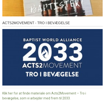
ACTS2MOVEMENT - TRO I BEVÆGELSE
Acts2Movement
-
Tro
i
bevægelse
Klik her for at finde materiale om Acts2Movement – Tro i
bevægelse, som vi arbejder med frem til 2033.