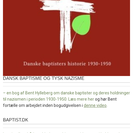
DANSK BAPTISME OG TYSK NAZISME
– en bog af Bent Hylleberg om danske baptister og deres holdninger
til nazismen i perioden 1930-1950. Læs mere
her
og hør Bent
fortælle om arbejdet inden bogudgivelsen i
denne video
.
BAPTIST.DK
baptist.dk