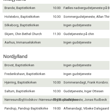
Brande, Baptistkirken
10.00
Fælles nadvergudstjeneste på Blå
Holstebro, Baptistkirken
10.30
Sommergudstjeneste, Allan Thin
Silkeborg, Baptistkirken
Ingen gudstjeneste
Skjern, Chin Bethel Church
11.30
Gudstjeneste på chin
Aarhus, Immanuelskirken
Ingen gudstjeneste
Nordjylland
Brovst, Baptistkirken
Ingen gudstjeneste
Frederikshavn, Baptistkirken
Ingen gudstjeneste
Hjørring, Baptistkirken
10.00
Sommerandagt, Frank Korsbro. 1
Saltum, Baptistkirken
10.30
Gudstjeneste, Inger Ottesen
Nørresundby|Vodskov i Nørresundby, Baptistkirken
19.00
Gudstjeneste, Jonas Rudbeck
Pandrup, Pandrup Baptistkirke
19.00
Aftenandagt, Vibeke Dalsgaard