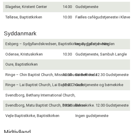
Slagelse, Kristent Center
14.00
Gudstjeneste
Tølløse, Baptistkirken
10.00
Fælles cafégudstjeneste i Kløver
Syddanmark
Esbjerg – Sydjyllandskredsen, Baptistkirken Sydjylland - Nøglen
Ingen gudstjeneste
Odense, Kristuskirken
10.30
Gudstjeneste, Sambuh Langle
Oure, Baptistkirken
Ringe – Chin Baptist Church, Missionshuset Bethesda
10.30
Børnekirke. 12.30 Gudstjeneste
Ringe – Lai Baptist Church, Lai Baptist Church
12.00
Gudstjeneste og børnekirke
Svendborg, Bethany International Church,
Svendborg, Matu Baptist Church, Betaniakirken
10.30
Børnekirke. 12.00 Gudstjeneste
Vejle Baptistkirke, Baptistkirken
Ingen gudstjeneste
Midtjylland