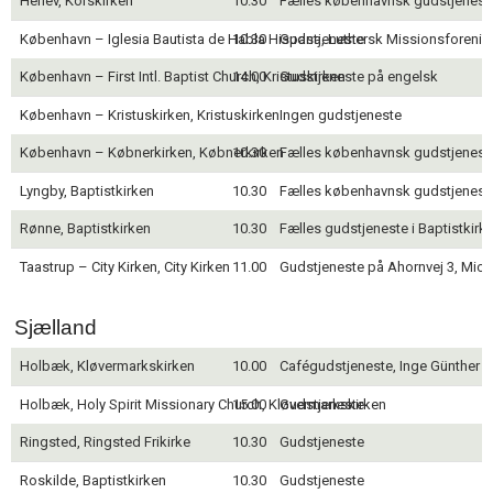
Herlev, Korskirken
10.30
Fælles københavnsk gudstjeneste 
11.0:
Kalender
12.0:
Inspiration
København – Iglesia Bautista de Habla Hispana, Luthersk Missionsforenin
10.30
Gudstjeneste
13.0:
Værktøjskassen
København – First Intl. Baptist Church, Kristuskirken
14.00
Gudstjeneste på engelsk
14.0:
Mission
15.0:
Om
København – Kristuskirken, Kristuskirken
Ingen gudstjeneste
BaptistKirken
16.0:
Kontakt
København – Købnerkirken, Købnerkirken
10.30
Fælles københavnsk gudstjeneste 
Lyngby, Baptistkirken
10.30
Fælles københavnsk gudstjeneste 
Rønne, Baptistkirken
10.30
Fælles gudstjeneste i Baptistkirke
Taastrup – City Kirken, City Kirken
11.00
Gudstjeneste på Ahornvej 3, Mic
Sjælland
Holbæk, Kløvermarkskirken
10.00
Cafégudstjeneste, Inge Günther
Holbæk, Holy Spirit Missionary Church, Kløvermarkskirken
15.00
Gudstjeneste
Ringsted, Ringsted Frikirke
10.30
Gudstjeneste
Roskilde, Baptistkirken
10.30
Gudstjeneste