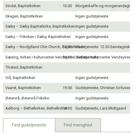
Sindal, Baptistkirken
10.00
Morgenkaffe og morgenandagt, 
Skagen, Baptistkirken
Ingen gudstjeneste
Sæby – Sæby Baptistkirke, Baptistkirken
Ingen gudstjeneste
Sæby – Frikirken i Sæby, Baptistkirken
Ingen gudstjeneste
Sæby – Nordjylland Chin Church, Baptistkirken
12.00
Gudstjeneste. 12.30 Søndagssko
Sæsing, Kirken i Kulturcenter Vendsyssel, Kirken i Kulturcenter Vendsyssel
10.30
Gudstjeneste
Thisted, Baptistkirken
Vrå, Baptistkirken
Ingen gudstjeneste
Vaarst, Baptistkirken
19.00
Gudstjeneste, Christian Sofussen
Østervrå, Østervrå Frikirke
Ingen gudstjeneste
Aalborg – Bethelkirken, Bethelkirken
10.30
Gudstjeneste, Lars Midtgaard
Find gudstjeneste
Find menighed