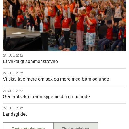
27.
27. JUL. 2022
Et virkeligt sommer stævne
jul.
2022
27.
27. JUL. 2022
Vi skal tale mere om sex og mere med børn og unge
jul.
2022
27.
27. JUL. 2022
Generalsekretæren sygemeldt i en periode
jul.
2022
27.
27. JUL. 2022
Landsgildet
jul.
2022
Find gudstjeneste
Find menighed