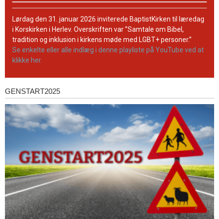
BaptistKirkens
YouTube-
Lørdag den 31. januar 2026 inviterede BaptistKirken til læredag
kanal
i Korskirken i Herlev. Overskriften var ”Samtale om Bibel,
tradition og inklusion i kirkens møde med LGBT+ personer.”
Se enkelte eller alle indlæg i denne playliste på YouTube ved at
klikke her.
GENSTART2025
Genstart2025