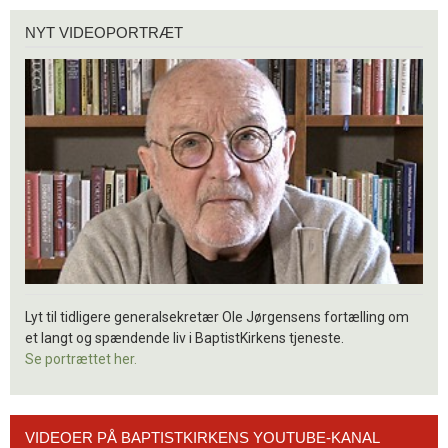
Nyt
NYT VIDEOPORTRÆT
videoportræt
Lyt til tidligere generalsekretær Ole Jørgensens fortælling om
et langt og spændende liv i BaptistKirkens tjeneste.
Se portrættet her.
Videoer
VIDEOER PÅ BAPTISTKIRKENS YOUTUBE-KANAL
på