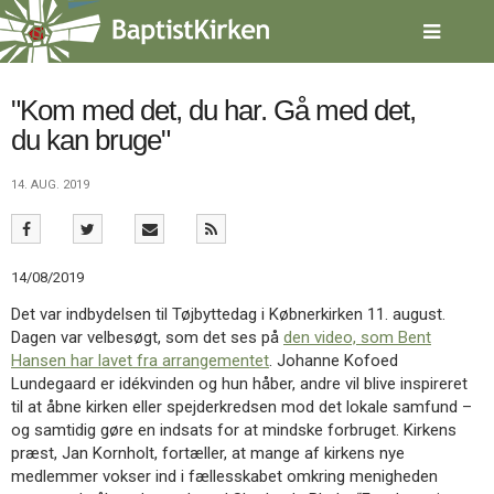
Spring
menu
over
og
gå
"Kom med det, du har. Gå med det,
til
du kan bruge"
indhold
Vend
tilbage
14. AUG. 2019
til
forsiden
Gå
1.0:
Forside
til
2.0:
Nyheder
14/08/2019
vores
3.0:
Kalender
guide
4.0:
Inspiration
Det var indbydelsen til Tøjbyttedag i Købnerkirken 11. august.
for
5.0:
Værktøjskassen
Dagen var velbesøgt, som det ses på
den video, som Bent
tilgængelighed
6.0:
Mission
Hansen har lavet fra arrangementet
. Johanne Kofoed
7.0:
Om
Lundegaard er idékvinden og hun håber, andre vil blive inspireret
BaptistKirken
til at åbne kirken eller spejderkredsen mod det lokale samfund –
8.0:
Kontakt
og samtidig gøre en indsats for at mindske forbruget. Kirkens
præst, Jan Kornholt, fortæller, at mange af kirkens nye
9.0:
Forside
medlemmer vokser ind i fællesskabet omkring menigheden
10.0:
Nyheder