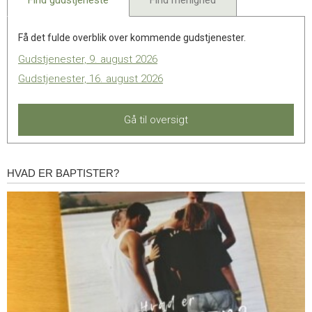
Få det fulde overblik over kommende gudstjenester.
Gudstjenester, 9. august 2026
Gudstjenester, 16. august 2026
Gå til oversigt
HVAD ER BAPTISTER?
Hvad
er
baptister?