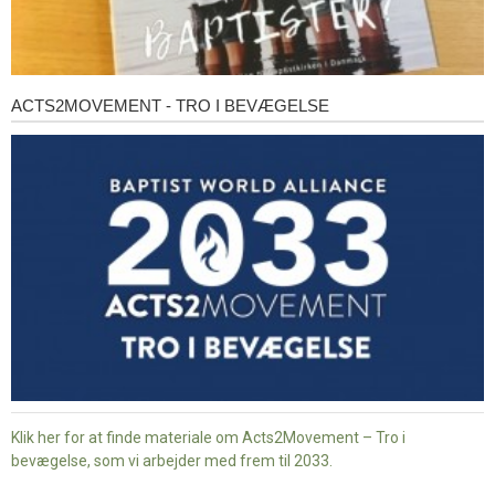
ACTS2MOVEMENT - TRO I BEVÆGELSE
Acts2Movement
-
Tro
i
bevægelse
Klik her for at finde materiale om Acts2Movement – Tro i
bevægelse, som vi arbejder med frem til 2033.