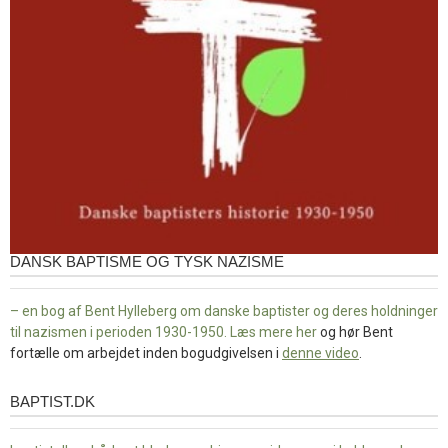
DANSK BAPTISME OG TYSK NAZISME
– en bog af Bent Hylleberg om danske baptister og deres holdninger
til nazismen i perioden 1930-1950. Læs mere
her
og hør Bent
fortælle om arbejdet inden bogudgivelsen i
denne video
.
BAPTIST.DK
baptist.dk