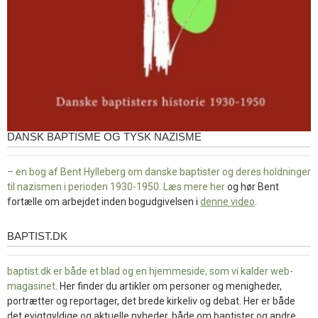
DANSK BAPTISME OG TYSK NAZISME
– en bog af Bent Hylleberg om danske baptister og deres holdninger
til nazismen i perioden 1930-1950. Læs mere
her
og hør Bent
fortælle om arbejdet inden bogudgivelsen i
denne video
.
BAPTIST.DK
baptist.dk
baptist.dk er både et blad og en
hjemmeside, som vi kalder web-
magasinet
. Her finder du artikler om personer og menigheder,
portrætter og reportager, det brede kirkeliv og debat. Her er både
det evigtgyldige og aktuelle nyheder, både om baptister og andre