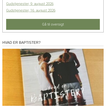
Gudstjenester, 9. august 2026
Gudstjenester, 16. august 2026
Gå til oversigt
HVAD ER BAPTISTER?
Hvad
er
baptister?