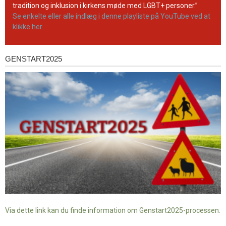
tradition og inklusion i kirkens møde med LGBT+ personer.”
Se enkelte eller alle indlæg i denne playliste på YouTube ved at
klikke her.
GENSTART2025
Genstart2025
Via dette link kan du finde information om Genstart2025-processen.