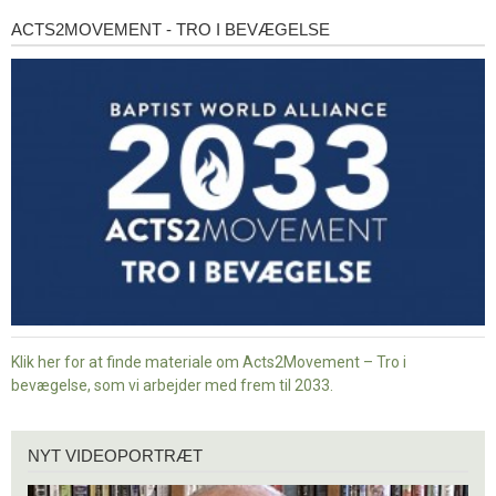
ACTS2MOVEMENT - TRO I BEVÆGELSE
Acts2Movement
-
Tro
i
bevægelse
Klik her for at finde materiale om Acts2Movement – Tro i
bevægelse, som vi arbejder med frem til 2033.
Nyt
NYT VIDEOPORTRÆT
videoportræt