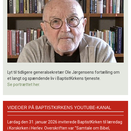
Lyt til tidligere generalsekretær Ole Jørgensens fortælling om
et langt og spændende liv i BaptistKirkens tjeneste.
Se portrættet her.
Videoer
VIDEOER PÅ BAPTISTKIRKENS YOUTUBE-KANAL
på
BaptistKirkens
YouTube-
Lørdag den 31. januar 2026 inviterede BaptistKirken til læredag
kanal
i Korskirken i Herlev. Overskriften var ”Samtale om Bibel,