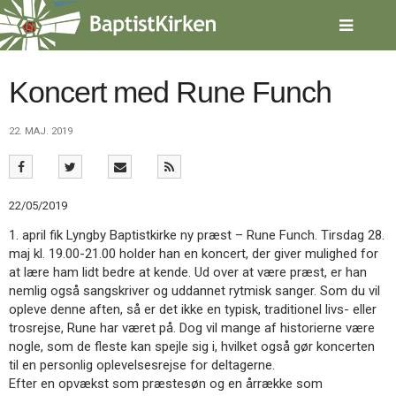
Spring
menu
over
og
gå
Koncert med Rune Funch
til
indhold
Vend
22. MAJ. 2019
tilbage
til
forsiden
Gå
1.0:
Forside
22/05/2019
til
2.0:
Nyheder
vores
3.0:
Kalender
1. april fik Lyngby Baptistkirke ny præst – Rune Funch. Tirsdag 28.
guide
4.0:
Inspiration
maj kl. 19.00-21.00 holder han en koncert, der giver mulighed for
for
5.0:
Værktøjskassen
at lære ham lidt bedre at kende. Ud over at være præst, er han
tilgængelighed
6.0:
Mission
nemlig også sangskriver og uddannet rytmisk sanger. Som du vil
7.0:
Om
opleve denne aften, så er det ikke en typisk, traditionel livs- eller
BaptistKirken
trosrejse, Rune har været på. Dog vil mange af historierne være
8.0:
Kontakt
nogle, som de fleste kan spejle sig i, hvilket også gør koncerten
til en personlig oplevelsesrejse for deltagerne.
9.0:
Forside
Efter en opvækst som præstesøn og en årrække som
10.0:
Nyheder