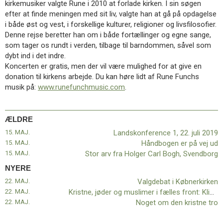
kirkemusiker valgte Rune i 2010 at forlade kirken. I sin søgen
11.0:
Kalender
efter at finde meningen med sit liv, valgte han at gå på opdagelse
12.0:
Inspiration
i både øst og vest, i forskellige kulturer, religioner og livsfilosofier.
13.0:
Værktøjskassen
Denne rejse beretter han om i både fortællinger og egne sange,
14.0:
Mission
som tager os rundt i verden, tilbage til barndommen, såvel som
15.0:
Om
dybt ind i det indre.
BaptistKirken
Koncerten er gratis, men der vil være mulighed for at give en
16.0:
Kontakt
donation til kirkens arbejde. Du kan høre lidt af Rune Funchs
Næste
musik på:
www.runefunchmusic.com
.
indlæg:
Valgdebat
i
ÆLDRE
Købnerkirken
Forrige
15. MAJ.
Landskonference 1, 22. juli 2019
indlæg:
15. MAJ.
Håndbogen er på vej ud
Landskonference
15. MAJ.
Stor arv fra Holger Carl Bogh, Svendborg
1,
22.
NYERE
juli
22. MAJ.
Valgdebat i Købnerkirken
2019
22. MAJ.
Kristne, jøder og muslimer i fælles front: Klimakrisen kræver handling nu
22. MAJ.
Noget om den kristne tro