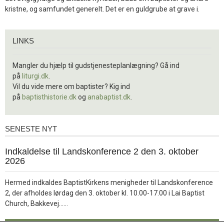
kristne, og samfundet generelt. Det er en guldgrube at grave i.
Links
LINKS
Mangler du hjælp til gudstjenesteplanlægning? Gå ind
på
liturgi.dk
.
Vil du vide mere om baptister? Kig ind
på
baptisthistorie.dk
og
anabaptist.dk
.
SENESTE NYT
Seneste
nyt
1.
Indkaldelse til Landskonference 2 den 3. oktober
jul.
2026
2026
Hermed indkaldes BaptistKirkens menigheder til Landskonference
2, der afholdes lørdag den 3. oktober kl. 10.00-17.00 i Lai Baptist
Læs
Church, Bakkevej……
mere