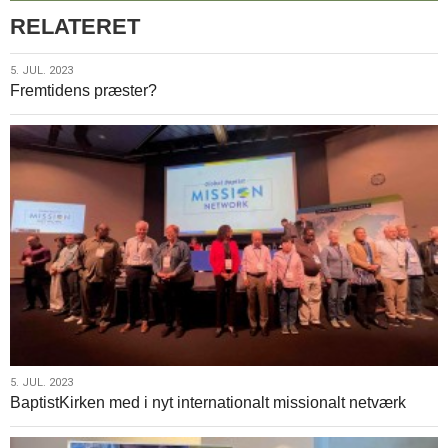
RELATERET
5.
5. JUL. 2023
Fremtidens præster?
jul.
2023
5.
5. JUL. 2023
BaptistKirken med i nyt internationalt missionalt netværk
jul.
2023