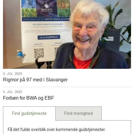
5.
5. JUL. 2023
Rigmor på 97 med i Stavanger
jul.
2023
5.
5. JUL. 2023
Forbøn for BWA og EBF
jul.
2023
Find gudstjeneste
Find menighed
Få det fulde overblik over kommende gudstjenester.