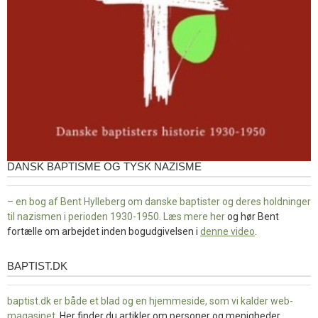
DANSK BAPTISME OG TYSK NAZISME
– en bog af Bent Hylleberg om danske baptister og deres holdninger
til nazismen i perioden 1930-1950. Læs mere
her
og hør Bent
fortælle om arbejdet inden bogudgivelsen i
denne video
.
BAPTIST.DK
baptist.dk
baptist.dk er både et blad og en
hjemmeside, som vi kalder web-
magasinet
. Her finder du artikler om personer og menigheder,