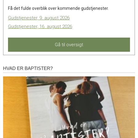
Få det fulde overblik over kommende gudstjenester.
Gudstjenester, 9. august 2026
Gudstjenester, 16. august 2026
Gå til oversigt
HVAD ER BAPTISTER?
Hvad
er
baptister?