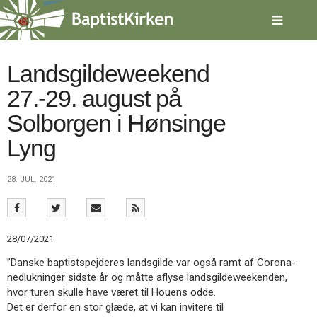
Spring
menu
over
og
gå
Landsgildeweekend
til
27.-29. august på
indhold
Vend
tilbage
Solborgen i Hønsinge
til
forsiden
Lyng
Gå
1.0:
Forside
til
2.0:
Nyheder
28. JUL. 2021
vores
3.0:
Kalender
guide
4.0:
Inspiration
for
5.0:
Værktøjskassen
tilgængelighed
6.0:
Mission
28/07/2021
7.0:
Om
BaptistKirken
”Danske baptistspejderes landsgilde var også ramt af Corona-
8.0:
Kontakt
nedlukninger sidste år og måtte aflyse landsgildeweekenden,
hvor turen skulle have været til Houens odde.
9.0:
Forside
Det er derfor en stor glæde, at vi kan invitere til
10.0:
Nyheder