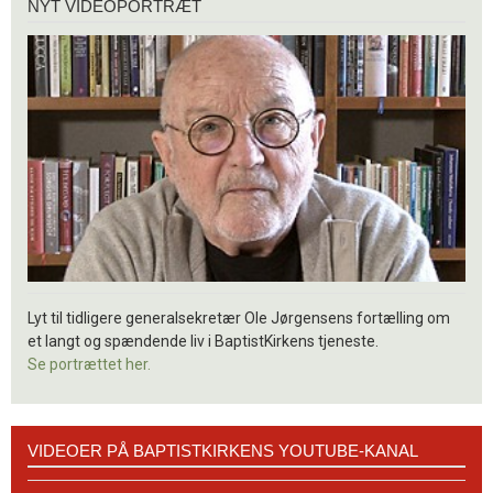
NYT VIDEOPORTRÆT
videoportræt
Lyt til tidligere generalsekretær Ole Jørgensens fortælling om
et langt og spændende liv i BaptistKirkens tjeneste.
Se portrættet her.
Videoer
VIDEOER PÅ BAPTISTKIRKENS YOUTUBE-KANAL
på
BaptistKirkens