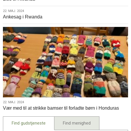
2024
22.
22. MAJ. 2024
Ankesag i Rwanda
maj.
2024
22.
22. MAJ. 2024
Vær med til at strikke bamser til forladte børn i Honduras
maj.
2024
Find gudstjeneste
Find menighed