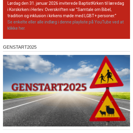
YouTube-
Lørdag den 31. januar 2026 inviterede BaptistKirken til læredag
kanal
i Korskirken i Herlev. Overskriften var ”Samtale om Bibel,
tradition og inklusion i kirkens møde med LGBT+ personer.”
Se enkelte eller alle indlæg i denne playliste på YouTube ved at
klikke her.
GENSTART2025
Genstart2025