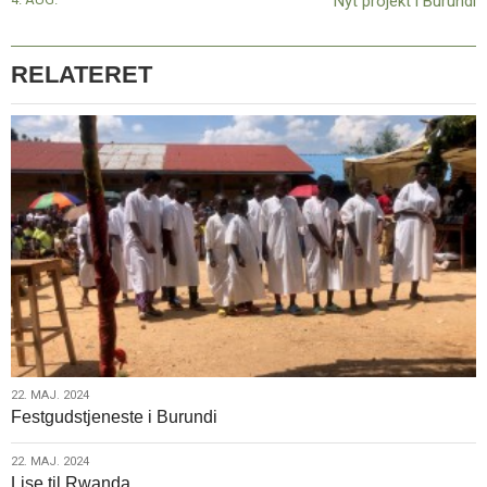
Nyt projekt i Burundi
september
2021
i
RELATERET
Sæby
22.
22. MAJ. 2024
Festgudstjeneste i Burundi
maj.
2024
22.
22. MAJ. 2024
Lise til Rwanda
maj.