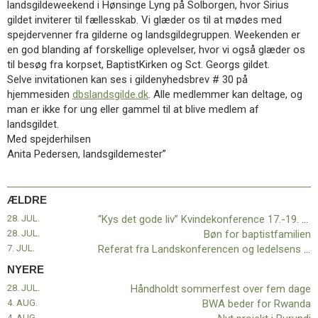
landsgildeweekend i Hønsinge Lyng på Solborgen, hvor Sirius
11.0:
Kalender
gildet inviterer til fællesskab. Vi glæder os til at mødes med
12.0:
Inspiration
spejdervenner fra gilderne og landsgildegruppen. Weekenden er
13.0:
Værktøjskassen
en god blanding af forskellige oplevelser, hvor vi også glæder os
14.0:
Mission
til besøg fra korpset, BaptistKirken og Sct. Georgs gildet.
15.0:
Om
Selve invitationen kan ses i gildenyhedsbrev # 30 på
BaptistKirken
hjemmesiden
dbslandsgilde.dk
. Alle medlemmer kan deltage, og
16.0:
Kontakt
man er ikke for ung eller gammel til at blive medlem af
Næste
landsgildet.
indlæg:
Med spejderhilsen
Håndholdt
Anita Pedersen, landsgildemester”
sommerfest
over
fem
ÆLDRE
dage
Forrige
28. JUL.
“Kys det gode liv” Kvindekonference 17.-19. september 2021 i Sæby
indlæg:
28. JUL.
Bøn for baptistfamilien
“Kys
7. JUL.
Referat fra Landskonferencen og ledelsens mødeplan
det
gode
NYERE
liv”
28. JUL.
Håndholdt sommerfest over fem dage
Kvindekonference
4. AUG.
BWA beder for Rwanda
17.-19.
4. AUG.