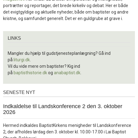
portrætter og reportager, det brede kirkeliv og debat. Her er både
det evigtgyldige og aktuelle nyheder, både om baptister og andre
kristne, og samfundet generelt. Det er en guldgrube at grave i.
Links
LINKS
Mangler du hjælp til gudstjenesteplanlægning? Gå ind
på
liturgi.dk
.
Vil du vide mere om baptister? Kig ind
på
baptisthistorie.dk
og
anabaptist.dk
.
SENESTE NYT
Seneste
nyt
1.
Indkaldelse til Landskonference 2 den 3. oktober
jul.
2026
2026
Hermed indkaldes BaptistKirkens menigheder til Landskonference
2, der afholdes lørdag den 3. oktober kl. 10.00-17.00 i Lai Baptist
Læs