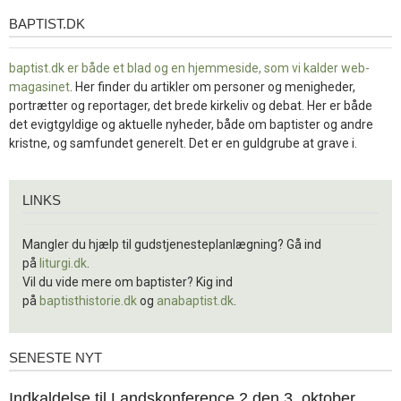
BAPTIST.DK
baptist.dk
baptist.dk er både et blad og en
hjemmeside, som vi kalder web-
magasinet
. Her finder du artikler om personer og menigheder,
portrætter og reportager, det brede kirkeliv og debat. Her er både
det evigtgyldige og aktuelle nyheder, både om baptister og andre
kristne, og samfundet generelt. Det er en guldgrube at grave i.
Links
LINKS
Mangler du hjælp til gudstjenesteplanlægning? Gå ind
på
liturgi.dk
.
Vil du vide mere om baptister? Kig ind
på
baptisthistorie.dk
og
anabaptist.dk
.
SENESTE NYT
Seneste
nyt
1.
Indkaldelse til Landskonference 2 den 3. oktober