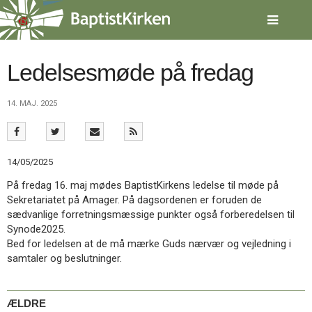
Spring
menu
over
og
gå
Ledelsesmøde på fredag
til
indhold
Vend
14. MAJ. 2025
tilbage
til
forsiden
Gå
1.0:
Forside
14/05/2025
til
2.0:
Nyheder
vores
3.0:
Kalender
På fredag 16. maj mødes BaptistKirkens ledelse til møde på
guide
4.0:
Inspiration
Sekretariatet på Amager. På dagsordenen er foruden de
for
5.0:
Værktøjskassen
sædvanlige forretningsmæssige punkter også forberedelsen til
tilgængelighed
6.0:
Mission
Synode2025.
7.0:
Om
Bed for ledelsen at de må mærke Guds nærvær og vejledning i
BaptistKirken
samtaler og beslutninger.
8.0:
Kontakt
9.0:
Forside
ÆLDRE
10.0:
Nyheder