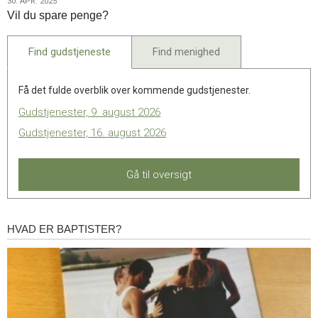
30.
30. APR. 2025
synoden
Forrige
Vil du spare penge?
apr.
indlæg:
2025
Vil
Find gudstjeneste
Find menighed
du
opleve
Afrika
Få det fulde overblik over kommende gudstjenester.
igen
Gudstjenester, 9. august 2026
–
uden
Gudstjenester, 16. august 2026
at
forlade
Gå til oversigt
din
stue?
HVAD ER BAPTISTER?
Hvad
er
baptister?