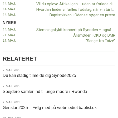
11.0:
Kalender
14. MAJ.
Vil du opleve Afrika igen – uden at forlade din stue?
12.0:
Inspiration
14. MAJ.
Hvordan finder vi fælles fodslag, når vi står langt fra hinanden?
13.0:
Værktøjskassen
14. MAJ.
Baptistkirken i Odense søger en præst
14.0:
Mission
NYERE
15.0:
Om
14. MAJ.
Stemningsfyldt koncert på Synoden – også for dem, der ikke deltager i synoden
BaptistKirken
21. MAJ.
Årsmøder i CKU og DMR
16.0:
Kontakt
21. MAJ.
”Sange fra Taizé”
Næste
indlæg:
Stemningsfyldt
RELATERET
koncert
på
7.
7. MAJ. 2025
Synoden
Du kan stadig tilmelde dig Synode2025
maj.
–
2025
også
7.
7. MAJ. 2025
for
Spejdere samler ind til unge mødre i Rwanda
maj.
dem,
2025
der
7.
7. MAJ. 2025
ikke
Genstart2025 – Følg med på webmediet baptist.dk
maj.
deltager
2025
i