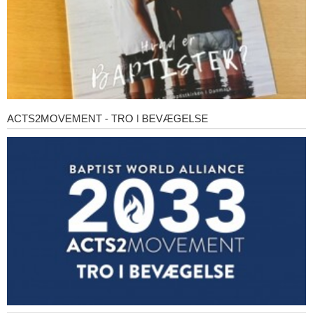
ACTS2MOVEMENT - TRO I BEVÆGELSE
Acts2Movement
-
Tro
i
bevægelse