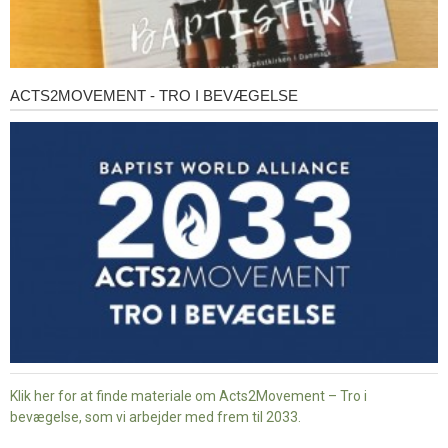
ACTS2MOVEMENT - TRO I BEVÆGELSE
Acts2Movement
-
Tro
i
bevægelse
Klik her for at finde materiale om Acts2Movement – Tro i
bevægelse, som vi arbejder med frem til 2033.