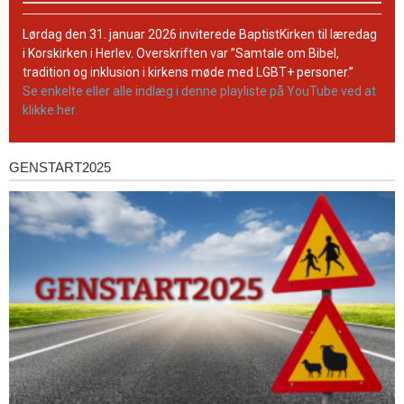
BaptistKirkens
YouTube-
Lørdag den 31. januar 2026 inviterede BaptistKirken til læredag
kanal
i Korskirken i Herlev. Overskriften var ”Samtale om Bibel,
tradition og inklusion i kirkens møde med LGBT+ personer.”
Se enkelte eller alle indlæg i denne playliste på YouTube ved at
klikke her.
GENSTART2025
Genstart2025