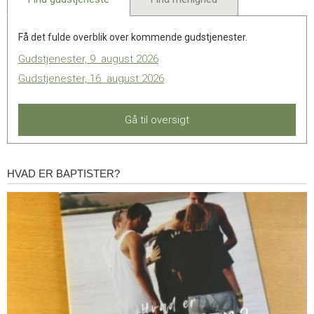
Få det fulde overblik over kommende gudstjenester.
Gudstjenester, 9. august 2026
Gudstjenester, 16. august 2026
Gå til oversigt
HVAD ER BAPTISTER?
Hvad
er
baptister?