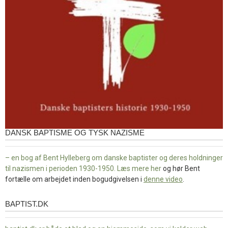
DANSK BAPTISME OG TYSK NAZISME
– en bog af Bent Hylleberg om danske baptister og deres holdninger
til nazismen i perioden 1930-1950. Læs mere
her
og hør Bent
fortælle om arbejdet inden bogudgivelsen i
denne video
.
BAPTIST.DK
baptist.dk