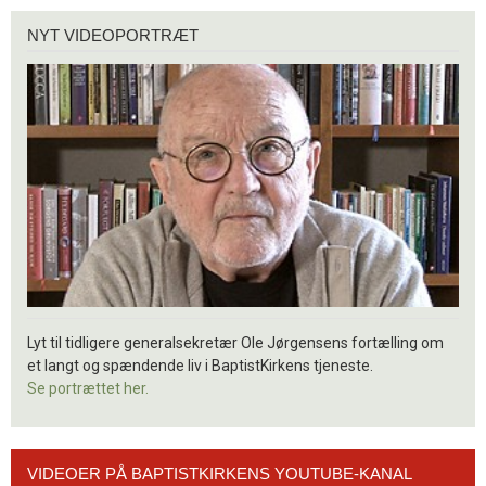
Nyt
NYT VIDEOPORTRÆT
videoportræt
Lyt til tidligere generalsekretær Ole Jørgensens fortælling om
et langt og spændende liv i BaptistKirkens tjeneste.
Se portrættet her.
Videoer
VIDEOER PÅ BAPTISTKIRKENS YOUTUBE-KANAL
på