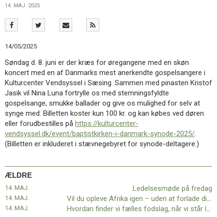
11.0:
Kalender
14. MAJ. 2025
12.0:
Inspiration
13.0:
Værktøjskassen
14.0:
Mission
15.0:
Om
14/05/2025
BaptistKirken
Søndag d. 8. juni er der kræs for øregangene med en skøn
16.0:
Kontakt
koncert med en af Danmarks mest anerkendte gospelsangere i
Næste
Kulturcenter Vendsyssel i Sæsing. Sammen med pinasten Kristof
indlæg:
Jasik vil Nina Luna fortrylle os med stemningsfyldte
Årsmøder
gospelsange, smukke ballader og give os mulighed for selv at
i
synge med. Billetten koster kun 100 kr. og kan købes ved døren
CKU
eller forudbestilles på
https://kulturcenter-
og
vendsyssel.dk/event/baptistkirken-i-danmark-synode-2025/
.
DMR
Forrige
(Billetten er inkluderet i stævnegebyret for synode-deltagere.)
indlæg:
Ledelsesmøde
på
ÆLDRE
fredag
14. MAJ.
Ledelsesmøde på fredag
14. MAJ.
Vil du opleve Afrika igen – uden at forlade din stue?
14. MAJ.
Hvordan finder vi fælles fodslag, når vi står langt fra hinanden?