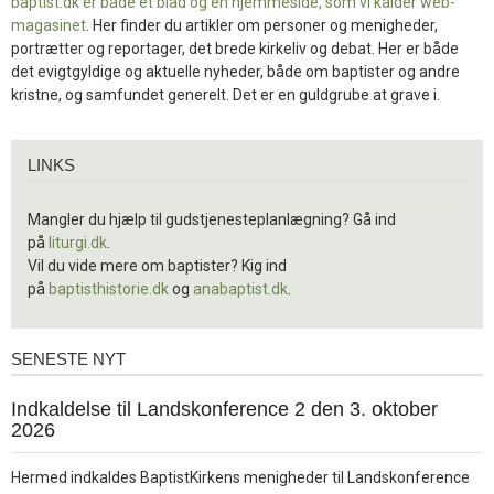
baptist.dk er både et blad og en
hjemmeside, som vi kalder web-
magasinet
. Her finder du artikler om personer og menigheder,
portrætter og reportager, det brede kirkeliv og debat. Her er både
det evigtgyldige og aktuelle nyheder, både om baptister og andre
kristne, og samfundet generelt. Det er en guldgrube at grave i.
Links
LINKS
Mangler du hjælp til gudstjenesteplanlægning? Gå ind
på
liturgi.dk
.
Vil du vide mere om baptister? Kig ind
på
baptisthistorie.dk
og
anabaptist.dk
.
SENESTE NYT
Seneste
nyt
1.
Indkaldelse til Landskonference 2 den 3. oktober
jul.
2026
2026
Hermed indkaldes BaptistKirkens menigheder til Landskonference