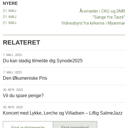
NYERE
21. MAJ.
Årsmøder i CKU og DMR
21. MAJ.
”Sange fra Taizé”
21. MAJ.
Vidnesbyrd fra kirkerne i Myanmar
RELATERET
7.
7. MAJ. 2025
Du kan stadig tilmelde dig Synode2025
maj.
2025
7.
7. MAJ. 2025
Den Økumeniske Pris
maj.
2025
30.
30. APR. 2025
Vil du spare penge?
apr.
2025
30.
30. APR. 2025
Koncert med Lykke, Lerche og Villadsen – Liflig SalmeJazz
apr.
2025
Find gudstjeneste
Find menighed