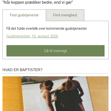
”Når koppen prædiker bedre, end vi gør”
maj.
2025
Find gudstjeneste
Find menighed
Få det fulde overblik over kommende gudstjenester.
Gudstjenester, 16. august 2026
Gå til oversigt
HVAD ER BAPTISTER?
Hvad
er
baptister?