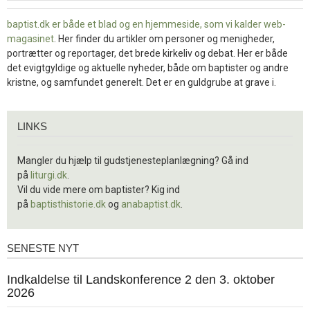
baptist.dk er både et blad og en
hjemmeside, som vi kalder web-
magasinet
. Her finder du artikler om personer og menigheder,
portrætter og reportager, det brede kirkeliv og debat. Her er både
det evigtgyldige og aktuelle nyheder, både om baptister og andre
kristne, og samfundet generelt. Det er en guldgrube at grave i.
Links
LINKS
Mangler du hjælp til gudstjenesteplanlægning? Gå ind
på
liturgi.dk
.
Vil du vide mere om baptister? Kig ind
på
baptisthistorie.dk
og
anabaptist.dk
.
SENESTE NYT
Seneste
nyt
1.
Indkaldelse til Landskonference 2 den 3. oktober
jul.
2026
2026