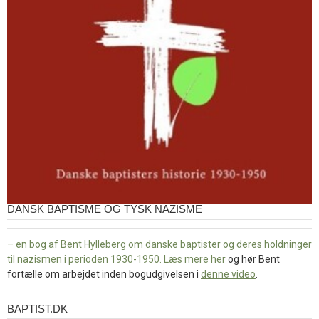
DANSK BAPTISME OG TYSK NAZISME
– en bog af Bent Hylleberg om danske baptister og deres holdninger
til nazismen i perioden 1930-1950. Læs mere
her
og hør Bent
fortælle om arbejdet inden bogudgivelsen i
denne video
.
BAPTIST.DK
baptist.dk