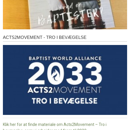
ACTS2MOVEMENT - TRO I BEVÆGELSE
Acts2Movement
-
Tro
i
bevægelse
Klik her for at finde materiale om Acts2Movement – Tro i