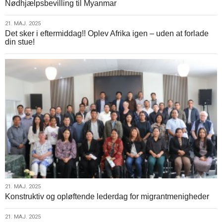
Nødhjælpsbevilling til Myanmar
maj.
der
2025
ikke
21.
21. MAJ. 2025
deltager
Det sker i eftermiddag!! Oplev Afrika igen – uden at forlade
maj.
i
din stue!
2025
synoden
21.
21. MAJ. 2025
Konstruktiv og opløftende lederdag for migrantmenigheder
maj.
2025
21.
21. MAJ. 2025