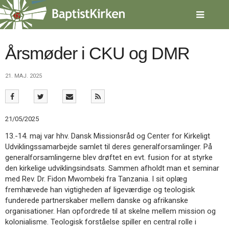
Spring
menu
over
og
gå
Årsmøder i CKU og DMR
til
indhold
Vend
21. MAJ. 2025
tilbage
til
forsiden
Gå
1.0:
Forside
21/05/2025
til
2.0:
Nyheder
vores
3.0:
Kalender
13.-14. maj var hhv. Dansk Missionsråd og Center for Kirkeligt
guide
4.0:
Inspiration
Udviklingssamarbejde samlet til deres generalforsamlinger. På
for
5.0:
Værktøjskassen
generalforsamlingerne blev drøftet en evt. fusion for at styrke
tilgængelighed
6.0:
Mission
den kirkelige udviklingsindsats. Sammen afholdt man et seminar
7.0:
Om
med Rev. Dr. Fidon Mwombeki fra Tanzania. I sit oplæg
BaptistKirken
fremhævede han vigtigheden af ligeværdige og teologisk
8.0:
Kontakt
funderede partnerskaber mellem danske og afrikanske
organisationer. Han opfordrede til at skelne mellem mission og
9.0:
Forside
kolonialisme. Teologisk forståelse spiller en central rolle i
10.0:
Nyheder