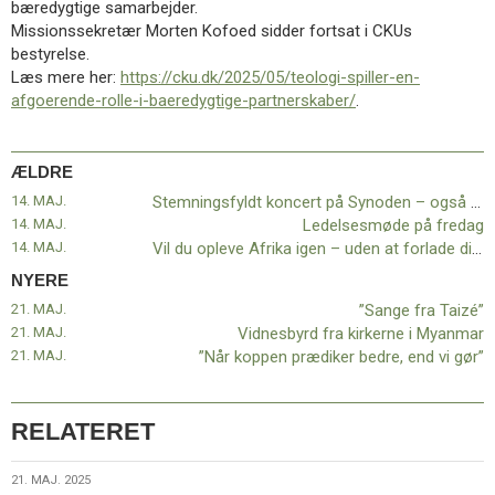
bæredygtige samarbejder.
11.0:
Kalender
Missionssekretær Morten Kofoed sidder fortsat i CKUs
12.0:
Inspiration
bestyrelse.
13.0:
Værktøjskassen
Læs mere her:
https://cku.dk/2025/05/teologi-spiller-en-
14.0:
Mission
afgoerende-rolle-i-baeredygtige-partnerskaber/
.
15.0:
Om
BaptistKirken
16.0:
Kontakt
ÆLDRE
Næste
14. MAJ.
Stemningsfyldt koncert på Synoden – også for dem, der ikke deltager i synoden
indlæg:
14. MAJ.
Ledelsesmøde på fredag
”Sange
14. MAJ.
Vil du opleve Afrika igen – uden at forlade din stue?
fra
Taizé”
Forrige
NYERE
indlæg:
21. MAJ.
”Sange fra Taizé”
Stemningsfyldt
21. MAJ.
Vidnesbyrd fra kirkerne i Myanmar
koncert
21. MAJ.
”Når koppen prædiker bedre, end vi gør”
på
Synoden
–
RELATERET
også
for
21.
21. MAJ. 2025
dem,