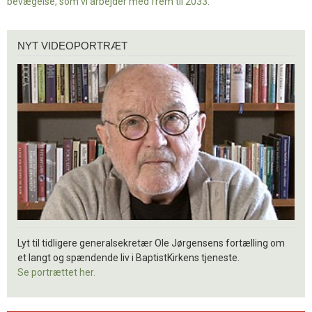
bevægelse, som vi arbejder med frem til 2033.
Nyt
NYT VIDEOPORTRÆT
videoportræt
Lyt til tidligere generalsekretær Ole Jørgensens fortælling om
et langt og spændende liv i BaptistKirkens tjeneste.
Se portrættet her.