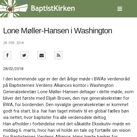
Spring
menu
over
og
gå
Lone Møller-Hansen i Washington
til
indhold
Vend
28. FEB. 2018
tilbage
til
forsiden
Gå
1.0:
Forside
28/02/2018
til
2.0:
Nyheder
I den kommende uge er der det årlige møde i BWAs verdensråd
vores
3.0:
Kalender
på Baptisternes Verdens Alliances kontor i Washington.
guide
4.0:
Inspiration
Generalsekretær Lone Møller-Hansen deltager i dette møde, som
for
5.0:
Værktøjskassen
bliver det første med Elijah Brown, den nye generalsekretær for
tilgængelighed
6.0:
Mission
BWA, for bordenden. Den nyvalgte generalsekretær er kommet
7.0:
Om
godt fra start, bl.a. har han taget initiativ til en global fælles bøn
BaptistKirken
via nettet, hvor baptister fra alle verdensdele deltog.
8.0:
Kontakt
Han afholder i forbindelse med det såkaldte Eksekutiv-møde en
9.0:
Forside
middag 6. marts, hvor han vil holde en tale og fortælle sin vision
10.0:
Nyheder
for Baptisternes Verdens Alliance. Hans hjerte banker for