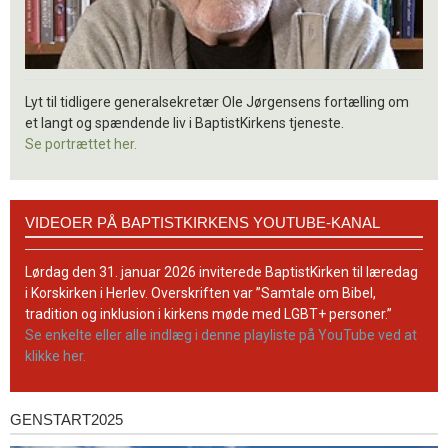
Lyt til tidligere generalsekretær Ole Jørgensens fortælling om
et langt og spændende liv i BaptistKirkens tjeneste.
Se portrættet her.
Videoer
VIDEOER PÅ BAPTISTKIRKENS YOUTUBE-KANAL
på
BaptistKirkens
YouTube-
Lørdag den 31. januar 2026 inviterede BaptistKirken til læredag
kanal
i Korskirken i Herlev. Overskriften var ”Samtale om Bibel,
tradition og inklusion i kirkens møde med LGBT+ personer.”
Se enkelte eller alle indlæg i denne playliste på YouTube ved at
klikke her.
GENSTART2025
Genstart2025