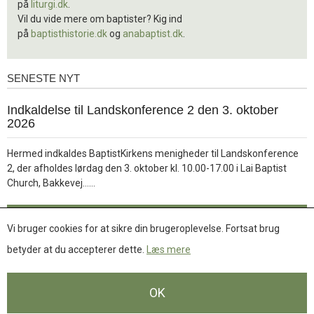
på
liturgi.dk
.
Vil du vide mere om baptister? Kig ind
på
baptisthistorie.dk
og
anabaptist.dk
.
SENESTE NYT
Seneste
nyt
1.
Indkaldelse til Landskonference 2 den 3. oktober
jul.
2026
2026
Hermed indkaldes BaptistKirkens menigheder til Landskonference
2, der afholdes lørdag den 3. oktober kl. 10.00-17.00 i Lai Baptist
Læs
Church, Bakkevej……
mere
Læs mere
Vi bruger cookies for at sikre din brugeroplevelse. Fortsat brug
betyder at du accepterer dette.
Læs mere
Se flere nyheder
OK