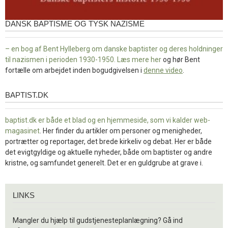
DANSK BAPTISME OG TYSK NAZISME
– en bog af Bent Hylleberg om danske baptister og deres holdninger
til nazismen i perioden 1930-1950. Læs mere
her
og hør Bent
fortælle om arbejdet inden bogudgivelsen i
denne video
.
BAPTIST.DK
baptist.dk
baptist.dk er både et blad og en
hjemmeside, som vi kalder web-
magasinet
. Her finder du artikler om personer og menigheder,
portrætter og reportager, det brede kirkeliv og debat. Her er både
det evigtgyldige og aktuelle nyheder, både om baptister og andre
kristne, og samfundet generelt. Det er en guldgrube at grave i.
Links
LINKS
Mangler du hjælp til gudstjenesteplanlægning? Gå ind