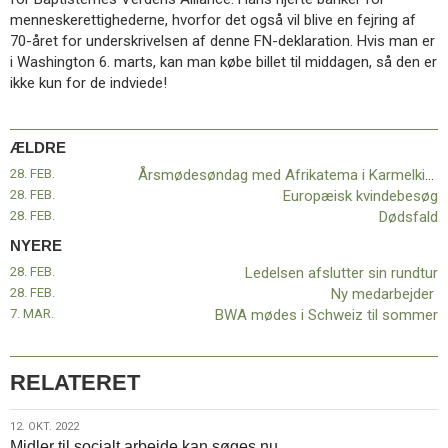
11.0:
Kalender
menneskerettighederne, hvorfor det også vil blive en fejring af
12.0:
Inspiration
70-året for underskrivelsen af denne FN-deklaration. Hvis man er
13.0:
Værktøjskassen
i Washington 6. marts, kan man købe billet til middagen, så den er
14.0:
Mission
ikke kun for de indviede!
15.0:
Om
BaptistKirken
16.0:
Kontakt
ÆLDRE
Næste
28. FEB.
Årsmødesøndag med Afrikatema i Karmelkirken
indlæg:
28. FEB.
Europæisk kvindebesøg
Ledelsen
28. FEB.
Dødsfald
afslutter
NYERE
sin
28. FEB.
Ledelsen afslutter sin rundtur
rundtur
Forrige
28. FEB.
Ny medarbejder
indlæg:
7. MAR.
BWA mødes i Schweiz til sommer
Årsmødesøndag
med
Afrikatema
i
RELATERET
Karmelkirken
12.
12. OKT. 2022
Midler til socialt arbejde kan søges nu