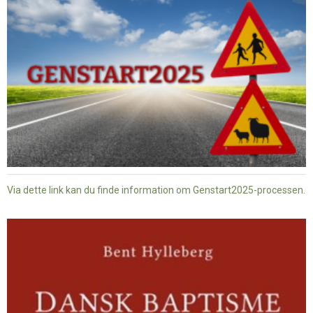
Via dette link kan du finde information om Genstart2025-processen.
Dansk
baptisme
og
tysk
nazisme