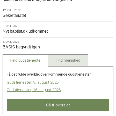
okt.
2022
12.
12. OKT. 2022
Sekretariatet
okt.
2022
5.
5. OKT. 2022
Nyt baptist.dk udkommet
okt.
2022
5.
5. OKT. 2022
BASIS begyndt igen
okt.
2022
Find gudstjeneste
Find menighed
Få det fulde overblik over kommende gudstjenester.
Gudstjenester, 9. august 2026
Gudstjenester, 16. august 2026
Gå til oversigt