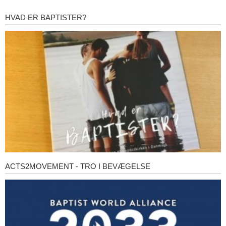
HVAD ER BAPTISTER?
Hvad
er
baptister?
ACTS2MOVEMENT - TRO I BEVÆGELSE
Acts2Movement
-
Tro
i
bevægelse