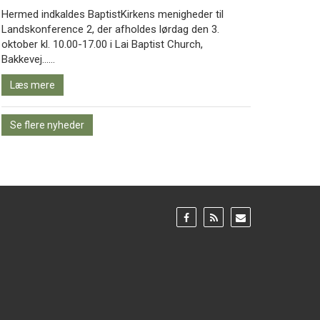
Hermed indkaldes BaptistKirkens menigheder til
Landskonference 2, der afholdes lørdag den 3.
oktober kl. 10.00-17.00 i Lai Baptist Church,
Læs
Bakkevej……
mere
Læs mere
Se flere nyheder
Gå
Gå
Gå
til:
til:
til:
Facebook
RSS
Email
feed