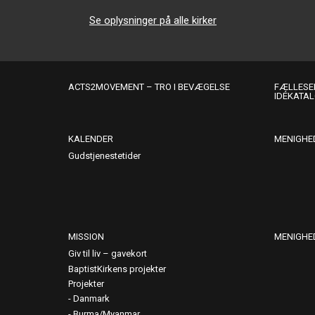
Se oplysninger på alle kirker
ACTS2MOVEMENT – TRO I BEVÆGELSE
FÆLLESER
IDÉKATA
KALENDER
MENIGHE
Gudstjenestetider
MISSION
MENIGHE
Giv til liv – gavekort
BaptistKirkens projekter
Projekter
Danmark
Burma/Myanmar