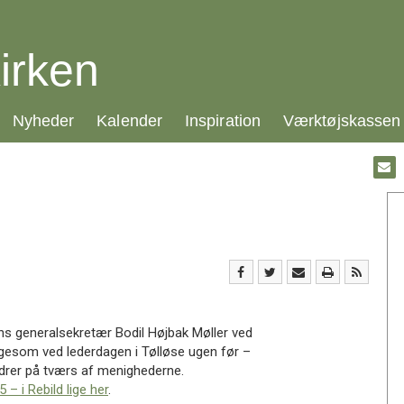
irken
21.0:
22.0:
23.0:
24.0:
Nyheder
Kalender
Inspiration
Værktøjskassen
Gå
til:
Emai
rkens generalsekretær Bodil Højbak Møller ved
ligesom ved lederdagen i Tølløse ugen før –
ordrer på tværs af menighederne.
– i Rebild lige her
.