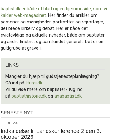
baptist.dk er både et blad og en
hjemmeside, som vi
kalder web-magasinet
. Her finder du artikler om
personer og menigheder, portrætter og reportager,
det brede kirkeliv og debat. Her er både det
evigtgyldige og aktuelle nyheder, både om baptister
og andre kristne, og samfundet generelt. Det er en
guldgrube at grave i.
Links
LINKS
Mangler du hjælp til gudstjenesteplanlægning?
Gå ind på
liturgi.dk
.
Vil du vide mere om baptister? Kig ind
på
baptisthistorie.dk
og
anabaptist.dk
.
SENESTE NYT
Seneste
nyt
1.
1. JUL. 2026
jul.
Indkaldelse til Landskonference 2 den 3.
oktober 2026
2026