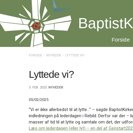
Spring
menu
over
BaptistK
og
gå
til
20.0:
Forside
indhold
Vend
tilbage
til
FORSIDE
NYHEDER
LYTTEDE VI?
forsiden
Gå
1.0:
Forside
til
2.0:
Nyheder
Lyttede vi?
vores
3.0:
Kalender
guide
4.0:
Inspiration
5. FEB. 2025
NYHEDER
for
5.0:
Værktøjskassen
tilgængelighed
6.0:
Mission
05/02/2025
7.0:
Om
BaptistKirken
”Vi er ikke allerbedst til at lytte…” – sagde BaptistKi
8.0:
Kontakt
indledningen på lederdagen i Rebild. Derfor var der – 
masser af tid til at lytte og samtale om det, der udf
9.0:
Forside
Læs om lederdagen (eller lyt) – en del af Genstart2025 
10.0:
Nyheder