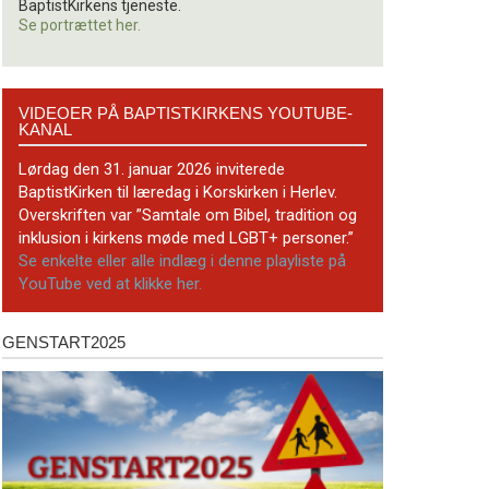
BaptistKirkens tjeneste.
Se portrættet her.
Videoer
VIDEOER PÅ BAPTISTKIRKENS YOUTUBE-
på
KANAL
BaptistKirkens
YouTube-
Lørdag den 31. januar 2026 inviterede
kanal
BaptistKirken til læredag i Korskirken i Herlev.
Overskriften var ”Samtale om Bibel, tradition og
inklusion i kirkens møde med LGBT+ personer.”
Se enkelte eller alle indlæg i denne playliste på
YouTube ved at klikke her.
GENSTART2025
Genstart2025