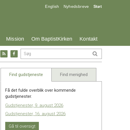
17.0:
18.0:
19.0:
English
Nyhedsbreve
Støt
25.0:
26.0:
27.0:
Mission
Om BaptistKirken
Kontakt
Gå
Gå
til:
til:
l
RSS
Facebook
feed
Find gudstjeneste
Find menighed
Få det fulde overblik over kommende
gudstjenester.
Gudstjenester, 9. august 2026
Gudstjenester, 16. august 2026
Gå til oversigt