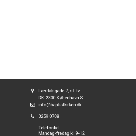
Adresse:
Lærdalsgade 7, st. tv.
Adresse:
DK-2300
København S
Send
info@baptistkirken.dk
email:
Tlf.:
3259 0708
Telefontid:
Mandag-fredag kl. 9-12