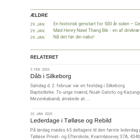
11.0:
Kalender
12.0:
Inspiration
ÆLDRE
13.0:
Værktøjskassen
14.0:
Mission
29. JAN.
15.0:
Om
29. JAN.
BaptistKirken
Nå det før din nabo!
29. JAN.
16.0:
Kontakt
Næste
RELATERET
indlæg:
150
5.
5. FEB. 2025
ledere
Dåb i Silkeborg
feb.
samlet
2025
over
Søndag d. 2. februar var en festdag i Silkeborg
to
Baptistkirke. To unge mænd, Noah Gatoto og Kazung
L
dage
Forrige
Mezenkabandi, ønskede at……
æ
indlæg:
s
En
22.
22. JAN. 2025
m
historisk
Lederdage i Tølløse og Rebild
jan.
e
genstart
2025
På lørdag mødes 65 deltagere til den første lederdag
r
for
Tølløse Privat- og Efterskole, Kvarmløsevej 37A, 4340
e
500