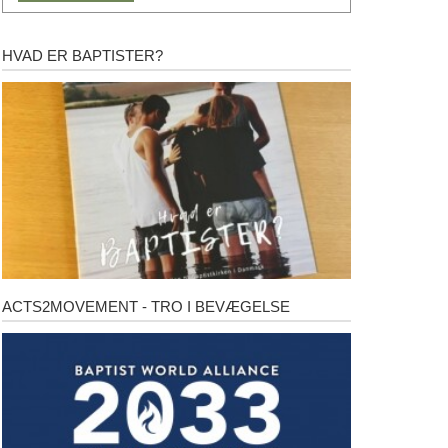
HVAD ER BAPTISTER?
Hvad
er
baptister?
ACTS2MOVEMENT - TRO I BEVÆGELSE
Acts2Movement
-
Tro
i
bevægelse