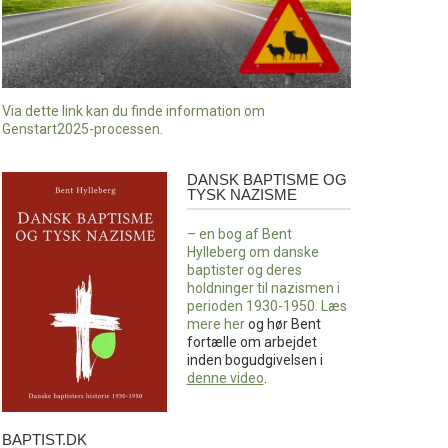
Via dette link kan du finde information om
Genstart2025-processen.
DANSK BAPTISME OG
Dansk
TYSK NAZISME
baptisme
og
– en bog af Bent
tysk
Hylleberg om danske
nazisme
baptister og deres
holdninger til nazismen i
perioden 1930-1950. Læs
mere
her
og hør Bent
fortælle om arbejdet
inden bogudgivelsen i
denne video
.
BAPTIST.DK
baptist.dk