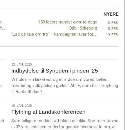
NYERE
En historisk genstart for 500 år siden – Genstart1525
150 ledere samlet over to dage
5. FEB.
Mød Henry Nawl Thang Bik - en af drivkræfterne i ungdomsarbejdet i Chin Baptist Church, Esbjerg!
Dåb i Silkeborg
5. FEB.
”Lad os tale om tro” – kampagnen lever fortsat på sociale medier
19. FEB.
22.
22. JAN. 2025
Indbydelse til Synoden i pinsen ’25
jan.
2025
Vi holder en kirkefest og et møde om vores fælles
o
fremtid og indbydelsen gælder ALLE, som har tilknytning
L
til BaptistKirken!……
æ
s
15.
15. JAN. 2025
m
Flytning af Landskonferencen
jan.
e
2025
 på
Som tidligere meddelt afholdes der ikke Sommerstævne
r
i 2025, og ledelsen er derfor ganske overbeviste om, at
e