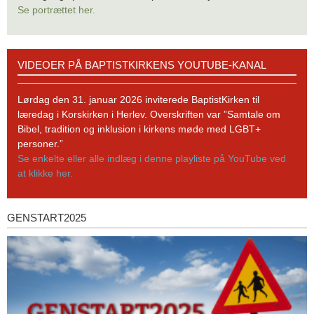
Se portrættet her.
Videoer
VIDEOER PÅ BAPTISTKIRKENS YOUTUBE-KANAL
på
BaptistKirkens
YouTube-
Lørdag den 31. januar 2026 inviterede BaptistKirken til
kanal
læredag i Korskirken i Herlev. Overskriften var ”Samtale om
Bibel, tradition og inklusion i kirkens møde med LGBT+
personer.”
Se enkelte eller alle indlæg i denne playliste på YouTube ved
at klikke her.
GENSTART2025
Genstart2025