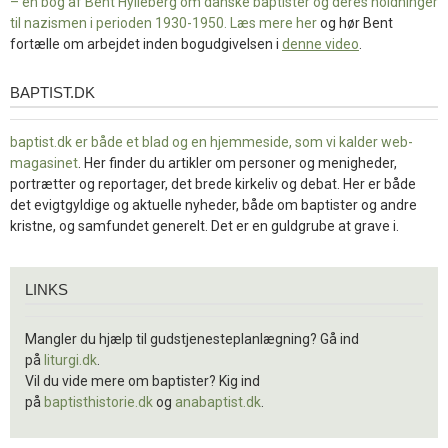
– en bog af Bent Hylleberg om danske baptister og deres holdninger
til nazismen i perioden 1930-1950. Læs mere
her
og hør Bent
fortælle om arbejdet inden bogudgivelsen i
denne video
.
BAPTIST.DK
baptist.dk
baptist.dk er både et blad og en
hjemmeside, som vi kalder web-
magasinet
. Her finder du artikler om personer og menigheder,
portrætter og reportager, det brede kirkeliv og debat. Her er både
det evigtgyldige og aktuelle nyheder, både om baptister og andre
kristne, og samfundet generelt. Det er en guldgrube at grave i.
Links
LINKS
Mangler du hjælp til gudstjenesteplanlægning? Gå ind
på
liturgi.dk
.
Vil du vide mere om baptister? Kig ind
på
baptisthistorie.dk
og
anabaptist.dk
.