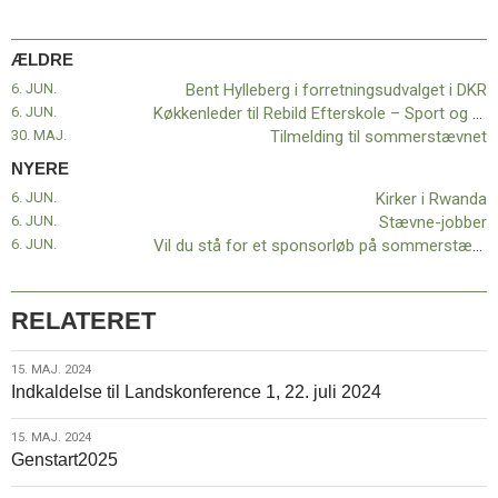
ÆLDRE
6. JUN.
Bent Hylleberg i forretningsudvalget i DKR
6. JUN.
Køkkenleder til Rebild Efterskole – Sport og Adventure
30. MAJ.
Tilmelding til sommerstævnet
NYERE
6. JUN.
Kirker i Rwanda
6. JUN.
Stævne-jobber
6. JUN.
Vil du stå for et sponsorløb på sommerstævnet?
RELATERET
15.
15. MAJ. 2024
Indkaldelse til Landskonference 1, 22. juli 2024
maj.
2024
15.
15. MAJ. 2024
Genstart2025
maj.
2024