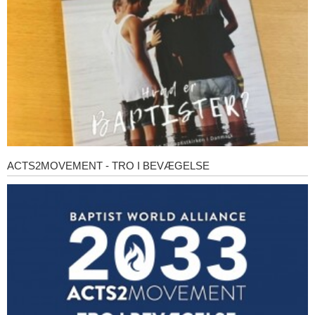
ACTS2MOVEMENT - TRO I BEVÆGELSE
Acts2Movement
-
Tro
i
bevægelse