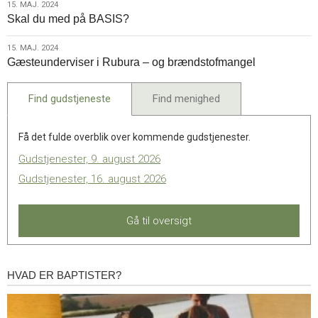
15.
15. MAJ. 2024
Skal du med på BASIS?
maj.
2024
15.
15. MAJ. 2024
Gæsteunderviser i Rubura – og brændstofmangel
maj.
2024
Find gudstjeneste
Find menighed
Få det fulde overblik over kommende gudstjenester.
Gudstjenester, 9. august 2026
Gudstjenester, 16. august 2026
Gå til oversigt
HVAD ER BAPTISTER?
Hvad
er
baptister?