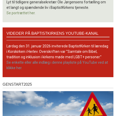
Lyt til tidligere generalsekretær Ole Jørgensens fortælling om
et langt og spændende liv i BaptistKirkens tjeneste.
Se portrættet her.
Videoer
VIDEOER PÅ BAPTISTKIRKENS YOUTUBE-KANAL
på
BaptistKirkens
YouTube-
Lørdag den 31. januar 2026 inviterede BaptistKirken til læredag
kanal
i Korskirken i Herlev. Overskriften var ”Samtale om Bibel,
tradition og inklusion i kirkens møde med LGBT+ personer.”
Se enkelte eller alle indlæg i denne playliste på YouTube ved at
klikke her.
GENSTART2025
Genstart2025