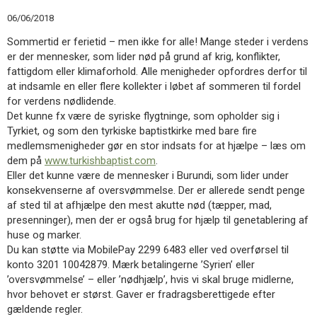
11.0:
Kalender
06/06/2018
12.0:
Inspiration
13.0:
Værktøjskassen
Sommertid er ferietid – men ikke for alle! Mange steder i verdens
14.0:
Mission
er der mennesker, som lider nød på grund af krig, konflikter,
15.0:
Om
fattigdom eller klimaforhold. Alle menigheder opfordres derfor til
BaptistKirken
at indsamle en eller flere kollekter i løbet af sommeren til fordel
16.0:
Kontakt
for verdens nødlidende.
Det kunne fx være de syriske flygtninge, som opholder sig i
Næste
Tyrkiet, og som den tyrkiske baptistkirke med bare fire
indlæg:
medlemsmenigheder gør en stor indsats for at hjælpe – læs om
Kirker
dem på
www.turkishbaptist.com
.
i
Eller det kunne være de mennesker i Burundi, som lider under
Rwanda
Forrige
konsekvenserne af oversvømmelse. Der er allerede sendt penge
indlæg:
af sted til at afhjælpe den mest akutte nød (tæpper, mad,
Bent
presenninger), men der er også brug for hjælp til genetablering af
Hylleberg
huse og marker.
i
Du kan støtte via MobilePay 2299 6483 eller ved overførsel til
forretningsudvalget
konto 3201 10042879. Mærk betalingerne ’Syrien’ eller
i
’oversvømmelse’ – eller ’nødhjælp’, hvis vi skal bruge midlerne,
DKR
hvor behovet er størst. Gaver er fradragsberettigede efter
gældende regler.