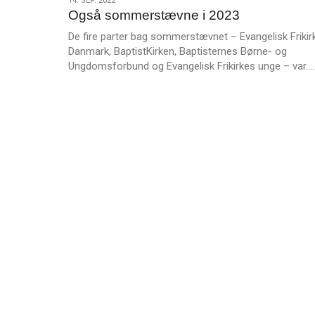
14.
14. SEP. 2022
m
Også sommerstævne i 2023
sep.
e
2022
De fire parter bag sommerstævnet – Evangelisk Frikir
r
Danmark, BaptistKirken, Baptisternes Børne- og
e
Ungdomsforbund og Evangelisk Frikirkes unge – var…