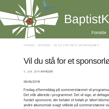
Spring
menu
over
BaptistK
og
gå
til
20.0:
Forside
indhold
Vend
tilbage
til
FORSIDE
NYHEDER
VIL DU STÅ FOR ET SPONSORLØB PÅ SOMMERSTÆVNET?
forsiden
Gå
1.0:
Forside
til
2.0:
Nyheder
Vil du stå for et spons
vores
3.0:
Kalender
guide
4.0:
Inspiration
6. JUN. 2018
NYHEDER
for
5.0:
Værktøjskassen
tilgængelighed
6.0:
Mission
06/06/2018
7.0:
Om
BaptistKirken
Fredag eftermiddag på sommerstævnet vil programudva
8.0:
Kontakt
Det står allerede i programmet. Det vil sige, at delta
fundet sponsorer, der betaler et beløb pr. løbet kilomet
9.0:
Forside
andre økonomisk svagt stillede på sommerstævne via 
10.0:
Nyheder