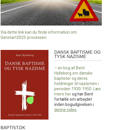
Via dette link kan du finde information om
Genstart2025-processen.
DANSK BAPTISME OG
Dansk
TYSK NAZISME
baptisme
og
– en bog af Bent
tysk
Hylleberg om danske
nazisme
baptister og deres
holdninger til nazismen i
perioden 1930-1950. Læs
mere
her
og hør Bent
fortælle om arbejdet
inden bogudgivelsen i
denne video
.
BAPTIST.DK
baptist.dk