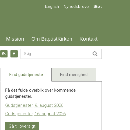
17.0:
18.0:
19.0:
English
Nyhedsbreve
Støt
25.0:
26.0:
27.0:
Mission
Om BaptistKirken
Kontakt
Gå
Gå
til:
til:
l
RSS
Facebook
feed
Find gudstjeneste
Find menighed
Få det fulde overblik over kommende
gudstjenester.
Gudstjenester, 9. august 2026
Gudstjenester, 16. august 2026
Gå til oversigt