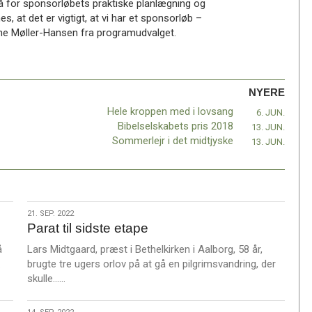
 stå for sponsorløbets praktiske planlægning og
es, at det er vigtigt, at vi har et sponsorløb –
one Møller-Hansen fra programudvalget.
NYERE
Hele kroppen med i lovsang
6. JUN.
Bibelselskabets pris 2018
13. JUN.
Sommerlejr i det midtjyske
13. JUN.
21.
21. SEP. 2022
Parat til sidste etape
sep.
2022
å
Lars Midtgaard, præst i Bethelkirken i Aalborg, 58 år,
.
brugte tre ugers orlov på at gå en pilgrimsvandring, der
L
skulle……
æ
s