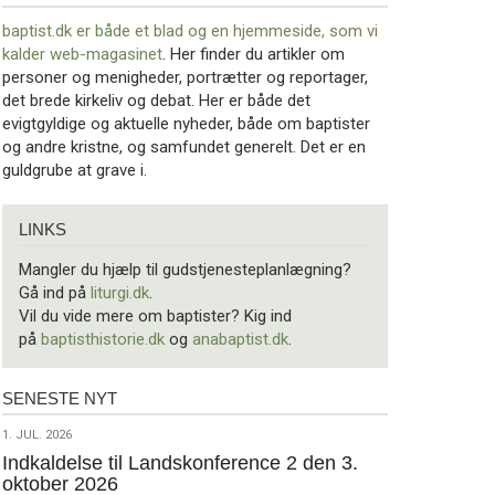
baptist.dk er både et blad og en
hjemmeside, som vi
kalder web-magasinet
. Her finder du artikler om
personer og menigheder, portrætter og reportager,
det brede kirkeliv og debat. Her er både det
evigtgyldige og aktuelle nyheder, både om baptister
og andre kristne, og samfundet generelt. Det er en
guldgrube at grave i.
Links
LINKS
Mangler du hjælp til gudstjenesteplanlægning?
Gå ind på
liturgi.dk
.
Vil du vide mere om baptister? Kig ind
på
baptisthistorie.dk
og
anabaptist.dk
.
SENESTE NYT
Seneste
nyt
1.
1. JUL. 2026
jul.
Indkaldelse til Landskonference 2 den 3.
oktober 2026
2026