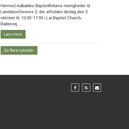
Hermed indkaldes BaptistKirkens menigheder til
Landskonference 2, der afholdes lørdag den 3.
oktober kl. 10.00-17.00 i Lai Baptist Church,
Læs
Bakkevej……
mere
Læs mere
Se flere nyheder
Gå
Gå
Gå
til:
til:
til:
Facebook
RSS
Email
feed