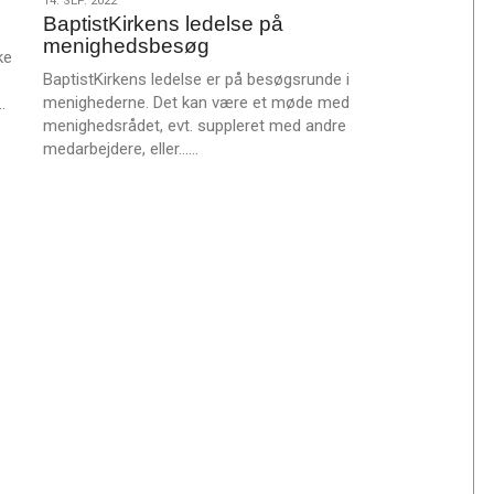
14.
14. SEP. 2022
m
BaptistKirkens ledelse på
sep.
e
menighedsbesøg
2022
ke
r
BaptistKirkens ledelse er på besøgsrunde i
e
L
menighederne. Det kan være et møde med
…
æ
menighedsrådet, evt. suppleret med andre
L
s
medarbejdere, eller……
æ
m
s
e
m
r
e
e
r
e