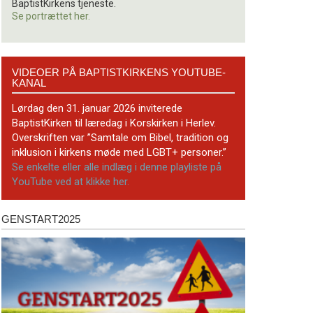
BaptistKirkens tjeneste.
Se portrættet her.
Videoer
VIDEOER PÅ BAPTISTKIRKENS YOUTUBE-
på
KANAL
BaptistKirkens
YouTube-
Lørdag den 31. januar 2026 inviterede
kanal
BaptistKirken til læredag i Korskirken i Herlev.
Overskriften var ”Samtale om Bibel, tradition og
inklusion i kirkens møde med LGBT+ personer.”
Se enkelte eller alle indlæg i denne playliste på
YouTube ved at klikke her.
GENSTART2025
Genstart2025