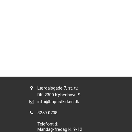
Adresse:
Lærdalsgade 7, st. tv.
Adresse:
DK-2300
København S
Send
info@baptistkirken.dk
email:
Tlf.:
3259 0708
Telefontid:
Mandag-fredag kl. 9-12