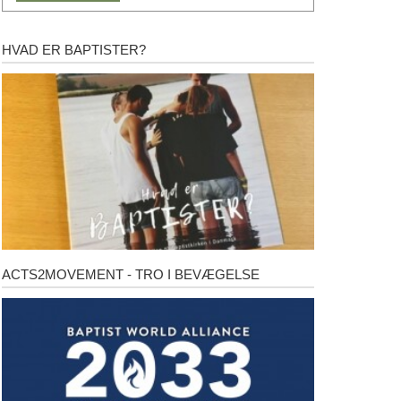
HVAD ER BAPTISTER?
Hvad
er
baptister?
ACTS2MOVEMENT - TRO I BEVÆGELSE
Acts2Movement
-
Tro
i
bevægelse