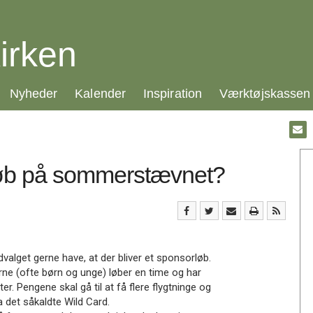
irken
21.0:
22.0:
23.0:
24.0:
Nyheder
Kalender
Inspiration
Værktøjskassen
Gå
til:
Emai
orløb på sommerstævnet?
lget gerne have, at der bliver et sponsorløb.
gerne (ofte børn og unge) løber en time og har
er. Pengene skal gå til at få flere flygtninge og
det såkaldte Wild Card.