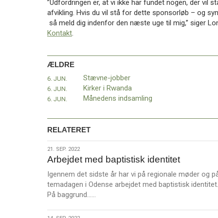
”Udfordringen er, at vi ikke har fundet nogen, der vil
11.0:
Kalender
afvikling. Hvis du vil stå for dette sponsorløb – og syn
12.0:
Inspiration
så meld dig indenfor den næste uge til mig,” siger L
13.0:
Værktøjskassen
Kontakt
.
14.0:
Mission
15.0:
Om
BaptistKirken
ÆLDRE
16.0:
Kontakt
Stævne-jobber
6. JUN.
Næste
Kirker i Rwanda
6. JUN.
indlæg:
Månedens indsamling
6. JUN.
Hele
kroppen
med
RELATERET
i
lovsang
Forrige
21.
21. SEP. 2022
indlæg:
Arbejdet med baptistisk identitet
sep.
Stævne-
2022
jobber
Igennem det sidste år har vi på regionale møder og p
temadagen i Odense arbejdet med baptistisk identitet
L
På baggrund……
æ
s